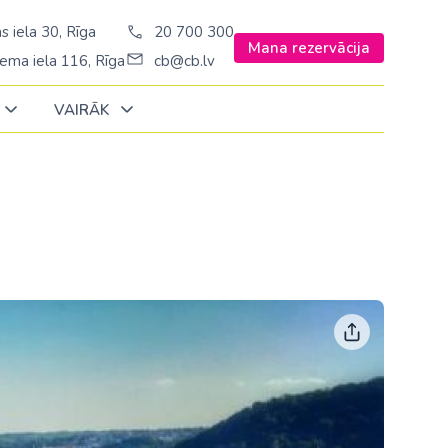
s iela 30, Rīga
20 700 300
Mana rezervācija
ema iela 116, Rīga
cb@cb.lv
VAIRĀK
Decembrī
Decembrī
Decembrī
Janvārī
Janvārī
Janvārī
Amerika
Amerika
Ungārija
Stambulā)
Argentīna
Vācija
š. Stambulā/
ASV
Zviedrija
ēš. Stambulā)
Brazīlija
sēš. Stambulā)
Dominikānas republika
Kanāda