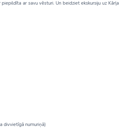
 piepildīta ar savu vēsturi. Un beidziet ekskursiju uz Kārļa
ta divvietīgā numuriņā)