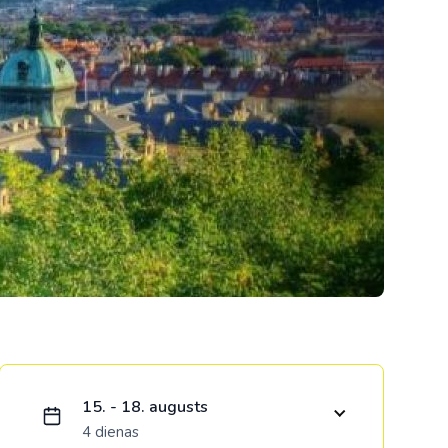
Kolumbija
Kostarika
Meksika
Panama
Ielādējam piedāvājumu...
15. - 18. augusts
4 dienas