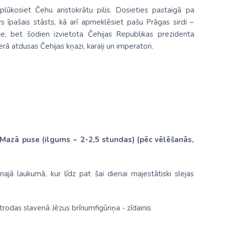
Aplūkosiet Čehu aristokrātu pilis. Dosieties pastaigā pa
vs īpašais stāsts, kā arī apmeklēsiet pašu Prāgas sirdi –
ce, bet šodien izvietota Čehijas Republikas prezidenta
erā atdusas Čehijas kņazi, karaļi un imperatori.
 Mazā puse (ilgums ~ 2-2,5 stundas) (pēc vēlēšanās,
enajā laukumā, kur līdz pat šai dienai majestātiski slejas
rodas slavenā Jēzus brīnumfigūriņa - zīdainis