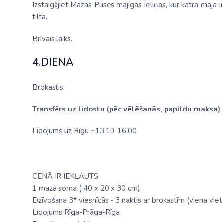
Izstaigājiet Mazās Puses mājīgās ieliņas, kur katra māja ir
tilta.
Brīvais laiks.
4.DIENA
Brokastis.
Transfērs uz lidostu (pēc vēlēšanās, papildu maksa)
Lidojums uz Rīgu ~13:10-16:00
CENĀ IR IEKĻAUTS
1 maza soma ( 40 х 20 х 30 cm)
Dzīvošana 3* viesnīcās - 3 naktis ar brokastīm (viena vie
Lidojums Rīga-Prāga-Rīga