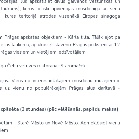
rocesijas. Jūs apskatīsiet divus galvenos vēsturiskās un
ukums), kuros lieliski apvienojas mūsdienīga un senā
ā, kuras teritorijā atrodas vissenākā Eiropas sinagoga
m Prāgas apskates objektiem - Kārļa tilta. Tālāk ejot pa
ņecas laukumā, aplūkosiet slaveno Prāgas pulksteni ar 12
rāgas viesiem un vietējiem iedzīvotājiem.
līgā Čehu virtuves restorānā “Staromaček”.
ejus. Viens no interesantākajiem mūsdienu muzejiem ir
es uz vienu no populārākajām Prāgas alus darītavā -
ecpilsēta (3 stundas) (pēc vēlēšanās, papildu maksa)
 pilsētām – Staré Město un Nové Město. Apmeklēsiet vienu
riem