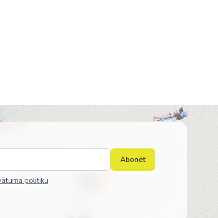
Abonēt
vātuma politiku