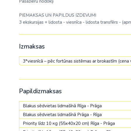
Pasažieru nodokļi
PIEMAKSAS UN PAPILDUS IZDEVUMI
3 ekskursijas + lidosta - viesnīca - lidosta transfērs - (
Izmaksas
3*viesnīcā – pēc fortūnas sistēmas ar brokastīm (cen
Papildizmaksas
Blakus sēdvietas lidmašīnā Rīga - Prāga
Blakus sēdvietas lidmašīnā Prāga - Rīga
Priority līdz 10 кg (55x40x20 cm) Rīga - Prāga