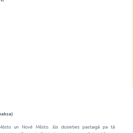
Malaizija
Nepāla
Omāna
Saūda Arābija
Singapūra
Šrilanka
)
Tadžikistāna
Taizeme
Uzbekistāna
Vjetnama
maksa)
ré Město un Nové Město. Jūs dosieties pastaigā pa tā