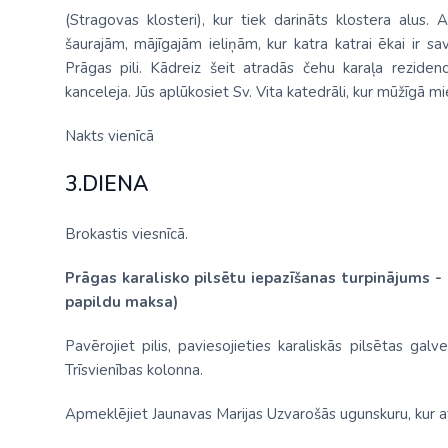
(Stragovas klosteri), kur tiek darināts klostera alus. 
šaurajām, mājīgajām ieliņām, kur katra katrai ēkai ir sa
Prāgas pili. Kādreiz šeit atradās čehu karaļa reziden
kanceleja. Jūs aplūkosiet Sv. Vita katedrāli, kur mūžīgā mi
Nakts vienīcā
3.DIENA
Brokastis viesnīcā.
Prāgas karalisko pilsētu iepazīšanas turpinājums -
papildu maksa)
Pavērojiet pilis, paviesojieties karaliskās pilsētas galv
Trīsvienības kolonna.
Apmeklējiet Jaunavas Marijas Uzvarošās ugunskuru, kur at