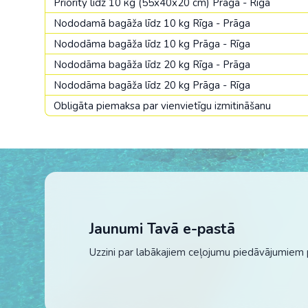
Priority līdz 10 кg (55x40x20 cm) Prāga - Rīga
Nododamā bagāža līdz 10 kg Rīga - Prāga
Nododāma bagāža līdz 10 kg Prāga - Rīga
Nododāma bagāža līdz 20 kg Rīga - Prāga
Nododāma bagāža līdz 20 kg Prāga - Rīga
Obligāta piemaksa par vienvietīgu izmitināšanu
Jaunumi Tavā e-pastā
Uzzini par labākajiem ceļojumu piedāvājumiem 