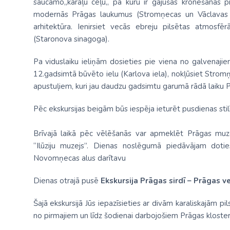
saucamo,,karaļu ceļu,, pa kuru ir gājušas kronēšanas p
modernās Prāgas laukumus (Stromņecas un Vāclavas la
arhitektūra. Ienirsiet vecās ebreju pilsētas atmosfēr
(Staronova sinagoga).
Pa viduslaiku ieliņām dosieties pie viena no galvenajie
12.gadsimtā būvēto ielu (Karlova iela), nokļūsiet Strom
apustuļiem, kuri jau daudzu gadsimtu garumā rādā laiku P
Pēc ekskursijas beigām būs iespēja ieturēt pusdienas sti
Brīvajā laikā pēc vēlēšanās var apmeklēt Prāgas muz
“Ilūziju muzejs”. Dienas noslēgumā piedāvājam doti
Novomņecas alus darītavu
Dienas otrajā pusē
Ekskursija Prāgas sirdī – Prāgas v
Šajā ekskursijā Jūs iepazīsieties ar divām karaliskajām
no pirmajiem un līdz šodienai darbojošiem Prāgas kloste