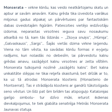
Monserata
– virkne klinšu, kas veido neatkārtojamu skatu un
apbur ar savām ainavām. Kalnu grēda tika izveidota vairākus
miljonus gadus atpakaļ un pārvērtusies par fantastiskām
dabas izveidotajām figūrām. Pateicoties vietējo iedzīvotāju
izdomai, neparastas virsotnes ieguva savu nosaukumu
atkarībā no tā, kam tās līdzinās – „Ziloņa snuķis”, „Mūmija”,
„Galvaskauss”, „Sargs”... Šajās vietās dzima virkne leģendu.
Viena no tām vēsta, ka savādas klinšu formas ir eņģeļu
radījums, kuri nolaidās no debesīm, lai pārveidotu kalnu
grēdas ainavu, sazāģējot kalnu virsotnes ar zelta vīlītēm.
Monserata tulkojumā nozīmē „sazāģēts kalns”. Bet kalna
unikalitāte slēpjas ne tikai reljefa skaistumā, bet drīzāk ar to,
ka uz tā atrodas Monserata klosteris (Monasterio de
Montserrat). Tas ir strādājošs klosteris ar gandrīz tūkstošgadu
seno vēsturi. Un līdz pat šim brīdim tas atspoguļo Katalonijas
garīgo simbolu- tur dzīvo mūki, ieturot ikdienas
dievkalpojumus, te tiek glabāta senatnīga Melnās Monserata
Jaunavas statuja.