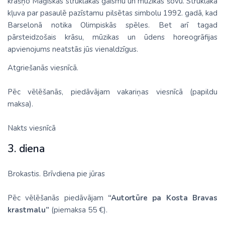
krāšņo Maģiskās strūklakas gaismu un mūzikas šovu. Strūklaka
kļuva par pasaulē pazīstamu pilsētas simbolu 1992. gadā, kad
Barselonā notika Olimpiskās spēles. Bet arī tagad
pārsteidzošais krāsu, mūzikas un ūdens horeogrāfijas
apvienojums neatstās jūs vienaldzīgus.
Atgriešanās viesnīcā.
Pēc vēlēšanās, piedāvājam vakariņas viesnīcā (papildu
maksa).
Nakts viesnīcā
3. diena
Brokastis. Brīvdiena pie jūras
Pēc vēlēšanās piedāvājam
“Autortūre pa Kosta Bravas
krastmalu”
(piemaksa 55 €).