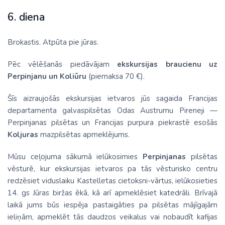
6. diena
Brokastis. Atpūta pie jūras.
Pēc vēlēšanās piedāvājam
ekskursijas braucienu uz
Perpinjanu un Koliūru
(piemaksa 70 €).
Šīs aizraujošās ekskursijas ietvaros jūs sagaida Francijas
departamenta galvaspilsētas Odas Austrumu Pireneji —
Perpinjanas pilsētas un Francijas purpura piekrastē esošās
Koljuras
mazpilsētas apmeklējums.
Mūsu ceļojuma sākumā ielūkosimies
Perpinjanas
pilsētas
vēsturē, kur ekskursijas ietvaros pa tās vēsturisko centru
redzēsiet viduslaiku Kastelletas cietoksni-vārtus, ielūkosieties
14. gs Jūras biržas ēkā, kā arī apmeklēsiet katedrāli. Brīvajā
laikā jums būs iespēja pastaigāties pa pilsētas mājīgajām
ieliņām, apmeklēt tās daudzos veikalus vai nobaudīt kafijas