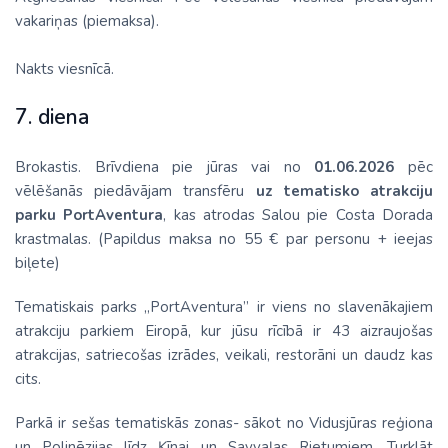
vakariņas (piemaksa).
Nakts viesnīcā.
7. diena
Brokastis. Brīvdiena pie jūras vai no
01.06.2026
pēc
vēlēšanās piedāvājam transfēru
uz tematisko atrakciju
parku PortAventura
, kas atrodas Salou pie Costa Dorada
krastmalas. (Papildus maksa no 55 € par personu + ieejas
biļete)
Tematiskais parks „PortAventura” ir viens no slavenākajiem
atrakciju parkiem Eiropā, kur jūsu rīcībā ir 43 aizraujošas
atrakcijas, satriecošas izrādes, veikali, restorāni un daudz kas
cits.
Parkā ir sešas tematiskās zonas- sākot no Vidusjūras reģiona
un Polinēzijas līdz Ķīnai un Savvaļas Rietumiem. Turklāt