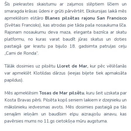
Šīs piekrastes skaistumu ar zaļumos slēptiem līčiem un
smaragda krāsas ūdeni ir grūti pārvērtēt. Ekskursijas laikā mēs
apmeklēsim elitāro
Blanes pilsētas rajonu San Francisco
(Svētais Francisks), kas atrodas pie tāda paša nosaukuma līča.
Rajonam nosaukumu deva maza, eleganta baznīca ar skatu
platformu, no kuras varat baudīt jūras skatus un doties
pastaigā gar krastu pa bijušo 18. gadsimta patruļas ceļu
„Cami de Ronda”.
Tālāk dosimies uz pilsētu
Lloret de Mar,
kur pēc vēlēšanās
var apmeklēt Klotildas dārzus (ieejas biļete tiek apmaksāta
papildus).
Mēs apmeklēsim
Tosas de Mar pilsētu
, kuru šeit uzskata par
Kosta Bravas pērli. Pilsēta kopš seniem laikiem ir dzejnieku un
mākslinieku iedvesmas avots. Mēs dosimies pastaigā pa tās
senajām ieliņām un baudīsim elpu aizraujošu ainavu, kas
pavērsies mums no 11.gs cietokšņa mūru augstuma.