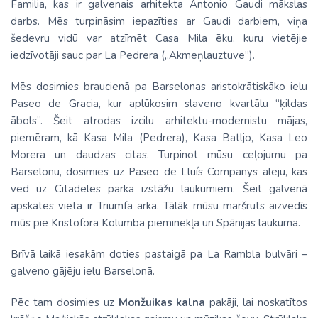
Familia, kas ir galvenais arhitekta Antonio Gaudi mākslas
darbs. Mēs turpināsim iepazīties ar Gaudi darbiem, viņa
šedevru vidū var atzīmēt Casa Mila ēku, kuru vietējie
iedzīvotāji sauc par La Pedrera („Akmeņlauztuve”).
Mēs dosimies braucienā pa Barselonas aristokrātiskāko ielu
Paseo de Gracia, kur aplūkosim slaveno kvartālu “ķildas
ābols”. Šeit atrodas izcilu arhitektu-modernistu mājas,
piemēram, kā Kasa Mila (Pedrera), Kasa Batljo, Kasa Leo
Morera un daudzas citas. Turpinot mūsu ceļojumu pa
Barselonu, dosimies uz Paseo de Lluís Companys aleju, kas
ved uz Citadeles parka izstāžu laukumiem. Šeit galvenā
apskates vieta ir Triumfa arka. Tālāk mūsu maršruts aizvedīs
mūs pie Kristofora Kolumba pieminekļa un Spānijas laukuma.
Brīvā laikā iesakām doties pastaigā pa La Rambla bulvāri –
galveno gājēju ielu Barselonā.
Pēc tam dosimies uz
Monžuikas kalna
pakāji, lai noskatītos