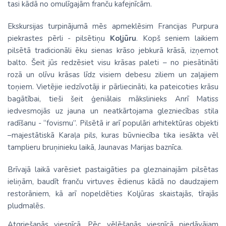
tasi kādā no omulīgajām franču kafejnīcām.
Ekskursijas turpinājumā mēs apmeklēsim Francijas Purpura
piekrastes pērli - pilsētiņu
Koļjūru
. Kopš seniem laikiem
pilsētā tradicionāli ēku sienas krāso jebkurā krāsā, izņemot
balto. Šeit jūs redzēsiet visu krāsas paleti – no piesātināti
rozā un olīvu krāsas līdz visiem debesu ziliem un zaļajiem
toņiem. Vietējie iedzīvotāji ir pārliecināti, ka pateicoties krāsu
bagātībai, tieši šeit ģeniālais mākslinieks Anrī Matiss
iedvesmojās uz jauna un neatkārtojama glezniecības stila
radīšanu - “fovismu”. Pilsētā ir arī populāri arhitektūras objekti
–majestātiskā Karaļa pils, kuras būvniecība tika iesākta vēl
tamplieru bruņinieku laikā, Jaunavas Marijas baznīca.
Brīvajā laikā varēsiet pastaigāties pa gleznainajām pilsētas
ieliņām, baudīt franču virtuves ēdienus kādā no daudzajiem
restorāniem, kā arī nopeldēties Koljūras skaistajās, tīrajās
pludmalēs.
Atgriešanās viesnīcā. Pēc vēlēšanās viesnīcā piedāvājam