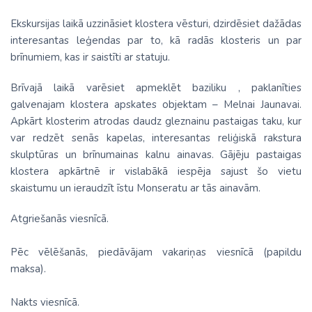
Ekskursijas laikā uzzināsiet klostera vēsturi, dzirdēsiet dažādas
interesantas leģendas par to, kā radās klosteris un par
brīnumiem, kas ir saistīti ar statuju.
Brīvajā laikā varēsiet apmeklēt baziliku , paklanīties
galvenajam klostera apskates objektam – Melnai Jaunavai.
Apkārt klosterim atrodas daudz gleznainu pastaigas taku, kur
var redzēt senās kapelas, interesantas reliģiskā rakstura
skulptūras un brīnumainas kalnu ainavas. Gājēju pastaigas
klostera apkārtnē ir vislabākā iespēja sajust šo vietu
skaistumu un ieraudzīt īstu Monseratu ar tās ainavām.
Atgriešanās viesnīcā.
Pēc vēlēšanās, piedāvājam vakariņas viesnīcā (papildu
maksa).
Nakts viesnīcā.