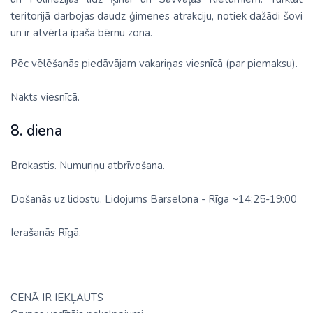
teritorijā darbojas daudz ģimenes atrakciju, notiek dažādi šovi
un ir atvērta īpaša bērnu zona.
Pēc vēlēšanās piedāvājam vakariņas viesnīcā (par piemaksu).
Nakts viesnīcā.
8. diena
Brokastis. Numuriņu atbrīvošana.
Došanās uz lidostu. Lidojums Barselona - Rīga ~14:25-19:00
Ierašanās Rīgā.
CENĀ IR IEKĻAUTS