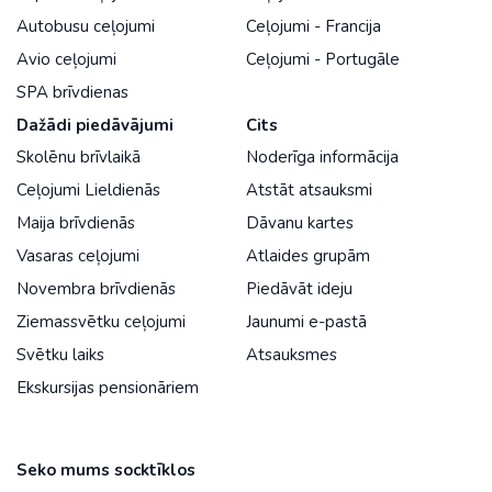
Autobusu ceļojumi
Ceļojumi - Francija
Avio ceļojumi
Ceļojumi - Portugāle
SPA brīvdienas
Dažādi piedāvājumi
Cits
Skolēnu brīvlaikā
Noderīga informācija
Ceļojumi Lieldienās
Atstāt atsauksmi
Maija brīvdienās
Dāvanu kartes
Vasaras ceļojumi
Atlaides grupām
Novembra brīvdienās
Piedāvāt ideju
Ziemassvētku ceļojumi
Jaunumi e-pastā
Svētku laiks
Atsauksmes
Ekskursijas pensionāriem
Seko mums socktīklos