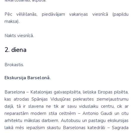
Iekārtošanās, atpūta.
Pēc vēlēšanās, piedāvājam vakariņas viesnīcā (papildu
maksa).
Nakts viesnīcā.
2. diena
Brokastis.
Ekskursija Barselonā.
Barselona – Katalonijas galvaspilsēta, lieliska Eiropas pilsēta,
kas atrodas Spānijas Vidusjūras piekrastes ziemeļaustrumu
daļā, tā ir slavena ne tik ar savu viduslaiku centru, cik ar
neparastām modern stila celtnēm – Antonio Gaudi un citu
arhitektu mākslas darbiem. Autobusu un pastaigu ekskursijas
laikā mēs iepazīsim skaistu Barselonas katedrāli – Sagrada