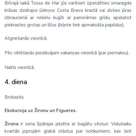
Brīvajā laikā Tossa de Mar jūs varēsiet izpeldēties smaragda
krāsas dzidrajos ūdeņos Costa Brava krastā vai doties jūras
izbraucienā ar nelielu kuģīti ar panorāmas grīdu, apskatot
piekrastes grotas un līčus (biļete tiek apmaksāta papildus).
Atgriešanās viesnīcā.
Pēc vēlēšanās piedāvājam vakariņas viesnīcā (par piemaksu).
Nakts viesnīcā.
4. diena
Brokastis.
Ekskursija uz Žironu un Figueres.
Žirona
ir sena Spānijas pilsēta ar bagātu vēsturi. Viduslaiku
kvartāli joprojām glabā stāstus par notikumiem, kas šeit