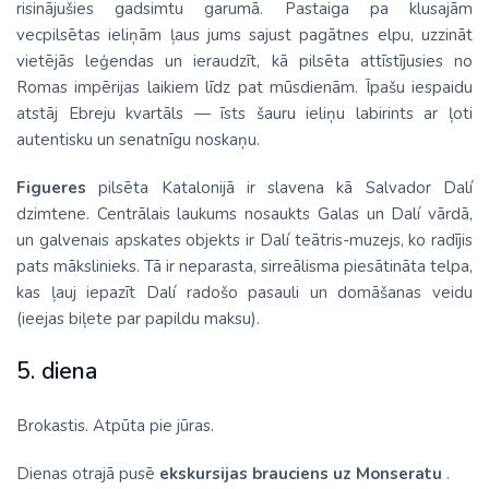
risinājušies gadsimtu garumā. Pastaiga pa klusajām
vecpilsētas ieliņām ļaus jums sajust pagātnes elpu, uzzināt
vietējās leģendas un ieraudzīt, kā pilsēta attīstījusies no
Romas impērijas laikiem līdz pat mūsdienām. Īpašu iespaidu
atstāj Ebreju kvartāls — īsts šauru ieliņu labirints ar ļoti
autentisku un senatnīgu noskaņu.
Figueres
pilsēta Katalonijā ir slavena kā Salvador Dalí
dzimtene. Centrālais laukums nosaukts Galas un Dalí vārdā,
un galvenais apskates objekts ir Dalí teātris-muzejs, ko radījis
pats mākslinieks. Tā ir neparasta, sirreālisma piesātināta telpa,
kas ļauj iepazīt Dalí radošo pasauli un domāšanas veidu
(ieejas biļete par papildu maksu).
5. diena
Brokastis. Atpūta pie jūras.
Dienas otrajā pusē
ekskursijas brauciens uz Monseratu
.