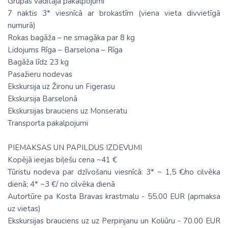
Grupas vadītāja pakalpojumi
7 naktis 3* viesnīcā ar brokastīm (viena vieta divvietīgā
numurā)
Rokas bagāža – ne smagāka par 8 kg
Lidojums Rīga – Barselona – Rīga
Bagāža līdz 23 kg
Pasažieru nodevas
Ekskursija uz Žironu un Figerasu
Ekskursija Barselonā
Ekskursijas brauciens uz Monseratu
Transporta pakalpojumi
PIEMAKSAS UN PAPILDUS IZDEVUMI
Kopējā ieejas biļešu cena ~41 €
Tūristu nodeva par dzīvošanu viesnīcā: 3* ~ 1,5 €/no cilvēka
dienā; 4* ~3 €/ no cilvēka dienā
Autortūre pa Kosta Bravas krastmalu - 55.00 EUR (apmaksa
uz vietas)
Ekskursijas brauciens uz uz Perpinjanu un Koliūru - 70.00 EUR