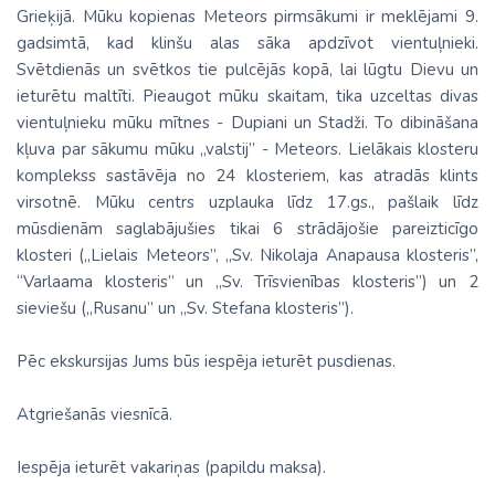
Grieķijā. Mūku kopienas Meteors pirmsākumi ir meklējami 9.
gadsimtā, kad klinšu alas sāka apdzīvot vientuļnieki.
Svētdienās un svētkos tie pulcējās kopā, lai lūgtu Dievu un
ieturētu maltīti. Pieaugot mūku skaitam, tika uzceltas divas
vientuļnieku mūku mītnes - Dupiani un Stadži. To dibināšana
kļuva par sākumu mūku „valstij” - Meteors. Lielākais klosteru
komplekss sastāvēja no 24 klosteriem, kas atradās klints
virsotnē. Mūku centrs uzplauka līdz 17.gs., pašlaik līdz
mūsdienām saglabājušies tikai 6 strādājošie pareizticīgo
klosteri („Lielais Meteors”, „Sv. Nikolaja Anapausa klosteris”,
“Varlaama klosteris” un „Sv. Trīsvienības klosteris”) un 2
sieviešu („Rusanu” un „Sv. Stefana klosteris”).
Pēc ekskursijas Jums būs iespēja ieturēt pusdienas.
Atgriešanās viesnīcā.
Iespēja ieturēt vakariņas (papildu maksa).