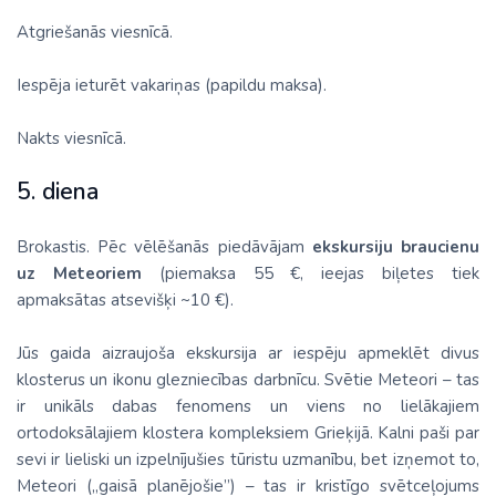
Atgriešanās viesnīcā.
Iespēja ieturēt vakariņas (papildu maksa).
Nakts viesnīcā.
5. diena
Brokastis. Pēc vēlēšanās piedāvājam
ekskursiju braucienu
uz Meteoriem
(piemaksa 55 €, ieejas biļetes tiek
apmaksātas atsevišķi ~10 €).
Jūs gaida aizraujoša ekskursija ar iespēju apmeklēt divus
klosterus un ikonu glezniecības darbnīcu. Svētie Meteori – tas
ir unikāls dabas fenomens un viens no lielākajiem
ortodoksālajiem klostera kompleksiem Grieķijā. Kalni paši par
sevi ir lieliski un izpelnījušies tūristu uzmanību, bet izņemot to,
Meteori („gaisā planējošie”) – tas ir kristīgo svētceļojums