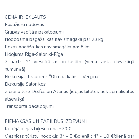
CENĀ IR IEKĻAUTS
Pasažieru nodevas
Grupas vadītāja pakalpojumi
Nododamā bagāža, kas nav smagāka par 23 kg
Rokas bagāža, kas nav smagāka par 8 kg
Lidojums Rīga-Saloniki-Rīga
7 naktis 3* viesnīcā ar brokastīm (viena vieta divvietīgā
numuriņā)
Ekskursijas brauciens “Olimpa kalns – Vergina”
Ekskursija Salonikos
2 dienu tūre Delfos un Atēnās (ieejas biļetes tiek apmaksātas
atsevišķi)
Transporta pakalpojumi
PIEMAKSAS UN PAPILDUS IZDEVUMI
Kopējā ieejas biļešu cena ~70 €
Viesnīcas tūristu nodoklis 3* - 5 €/dienā ; 4* - 10 €/dienā par