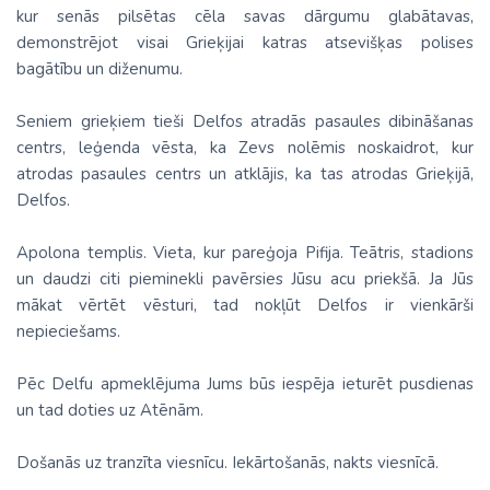
kur senās pilsētas cēla savas dārgumu glabātavas,
demonstrējot visai Grieķijai katras atsevišķas polises
bagātību un diženumu.
Seniem grieķiem tieši Delfos atradās pasaules dibināšanas
centrs, leģenda vēsta, ka Zevs nolēmis noskaidrot, kur
atrodas pasaules centrs un atklājis, ka tas atrodas Grieķijā,
Delfos.
Apolona templis. Vieta, kur pareģoja Pifija. Teātris, stadions
un daudzi citi pieminekli pavērsies Jūsu acu priekšā. Ja Jūs
mākat vērtēt vēsturi, tad nokļūt Delfos ir vienkārši
nepieciešams.
Pēc Delfu apmeklējuma Jums būs iespēja ieturēt pusdienas
un tad doties uz Atēnām.
Došanās uz tranzīta viesnīcu. Iekārtošanās, nakts viesnīcā.