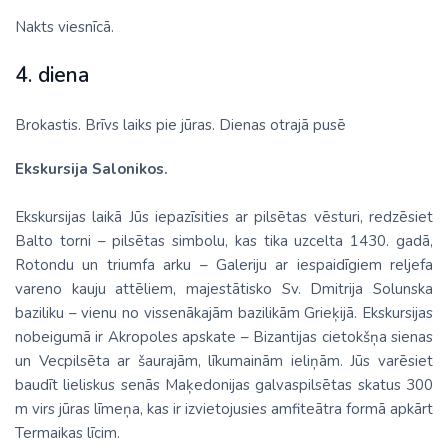
Nakts viesnīcā.
4. diena
Brokastis. Brīvs laiks pie jūras. Dienas otrajā pusē
Ekskursija Salonikos.
Ekskursijas laikā Jūs iepazīsities ar pilsētas vēsturi, redzēsiet
Balto torni – pilsētas simbolu, kas tika uzcelta 1430. gadā,
Rotondu un triumfa arku – Galeriju ar iespaidīgiem reljefa
vareno kauju attēliem, majestātisko Sv. Dmitrija Solunska
baziliku – vienu no vissenākajām bazilikām Grieķijā. Ekskursijas
nobeigumā ir Akropoles apskate – Bizantijas cietokšņa sienas
un Vecpilsēta ar šaurajām, līkumainām ieliņām. Jūs varēsiet
baudīt lieliskus senās Maķedonijas galvaspilsētas skatus 300
m virs jūras līmeņa, kas ir izvietojusies amfiteātra formā apkārt
Termaikas līcim.