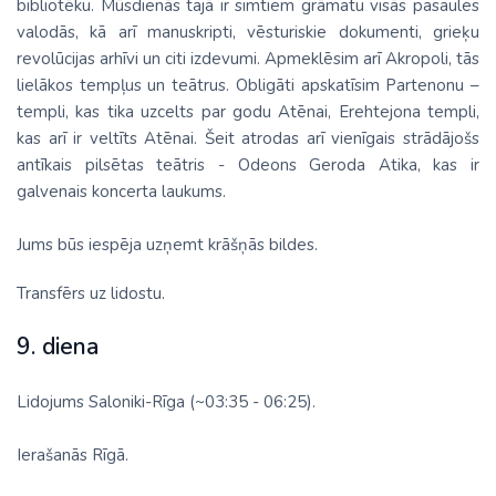
bibliotēku. Mūsdienās tajā ir simtiem grāmatu visās pasaules
valodās, kā arī manuskripti, vēsturiskie dokumenti, grieķu
revolūcijas arhīvi un citi izdevumi. Apmeklēsim arī Akropoli, tās
lielākos tempļus un teātrus. Obligāti apskatīsim Partenonu –
templi, kas tika uzcelts par godu Atēnai, Erehtejona templi,
kas arī ir veltīts Atēnai. Šeit atrodas arī vienīgais strādājošs
antīkais pilsētas teātris - Odeons Geroda Atika, kas ir
galvenais koncerta laukums.
Jums būs iespēja uzņemt krāšņās bildes.
Transfērs uz lidostu.
9. diena
Lidojums Saloniki-Rīga (~03:35 - 06:25).
Ierašanās Rīgā.