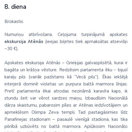
8. diena
Brokastis.
Numuriņu atbrīvošana. Ceļojuma turpinājumā apskates
ekskursija Atēnās
(ieejas biļetes tiek apmaksātas atsevišķi
~30 €).
Apskates ekskursija Atēnās – Grieķijas galvaspilsētā, kurai ir
bagāta un krāšņa vēsture. Redzēsim parlamenta ēku – bijusī
karaļu pils (vairāk pazīstams kā “Vecā pils”). Ēkas iekšējā
interjerā dominē violetas un purpura baltā marmora līnijas.
Pretī parlamenta ēkai atrodas nezināmā karavīra kaps, ik
stundu šeit var vērot sardzes maiņu. Izbaudīsim Nacionālā
dārza skaistumu, pabarosim pīles ar Atēnas iedzīvotājiem un
apmeklēsim Olimpa Zeva templi. Tad pastaigāsimies līdz
Panafinejas stadionam – pasaulē vienīgā stadiona, kas tika
pilnībā uzbūvēts no baltā marmora. Aplūkosim Nacionālo