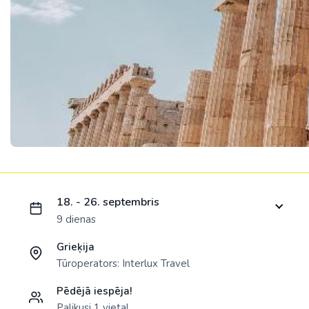
Ielādējam piedāvājumu...
18. - 26. septembris
9 dienas
Grieķija
Tūroperators:
Interlux Travel
Pēdējā iespēja!
Palikusi 1 vieta!