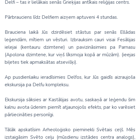
Delfi – tas ir lielākais senās Grieķijas antīkais reliģijas centrs.
Pārbrauciens līdz Delfiem aizņem aptuveni 4 stundas.
Brauciena laikā Jūs dzirdēsiet stāstus par senās Ellādas
leģendām, mītiem un vēsturi. Izbrauksim cauri visai Fesālijas
ielejai (kentauru dzimtene) un pavizināsimies pa Parnasu
(Apolona dzimtene, kur viņš līksmoja kopā ar mūzām). (ieejas
biļetes tiek apmaksātas atsevišķi).
Ap pusdienlaiku ieradīsimies Delfos, kur Jūs gaidīs aizraujoša
ekskursija pa Delfu kompleksu.
Ekskursija sāksies ar Kastālijas avotu, saskaņā ar leģendu šim
kalnu avota ūdenim piemīt atjaunojošs efekts, par ko varēsiet
pārliecināties personīgi.
Tālāk apskatīsim Arheoloģisko pieminekli Svētais ceļš. Mēs
izstaigāsim Svēto ceļu (mūsdienu izstādes centra analogs),