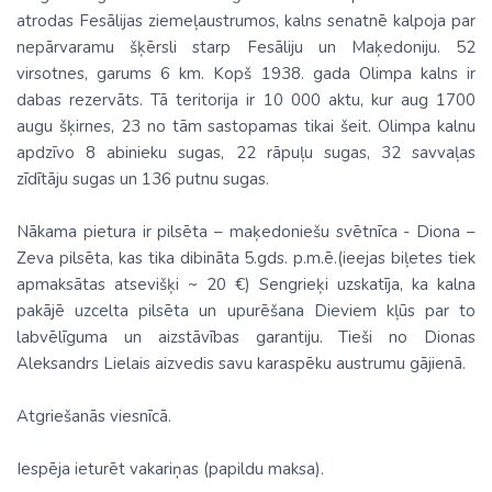
atrodas Fesālijas ziemeļaustrumos, kalns senatnē kalpoja par
nepārvaramu šķērsli starp Fesāliju un Maķedoniju. 52
virsotnes, garums 6 km. Kopš 1938. gada Olimpa kalns ir
dabas rezervāts. Tā teritorija ir 10 000 aktu, kur aug 1700
augu šķirnes, 23 no tām sastopamas tikai šeit. Olimpa kalnu
apdzīvo 8 abinieku sugas, 22 rāpuļu sugas, 32 savvaļas
zīdītāju sugas un 136 putnu sugas.
Nākama pietura ir pilsēta – maķedoniešu svētnīca - Diona –
Zeva pilsēta, kas tika dibināta 5.gds. p.m.ē.(ieejas biļetes tiek
apmaksātas atsevišķi ~ 20 €) Sengrieķi uzskatīja, ka kalna
pakājē uzcelta pilsēta un upurēšana Dieviem kļūs par to
labvēlīguma un aizstāvības garantiju. Tieši no Dionas
Aleksandrs Lielais aizvedis savu karaspēku austrumu gājienā.
Atgriešanās viesnīcā.
Iespēja ieturēt vakariņas (papildu maksa).