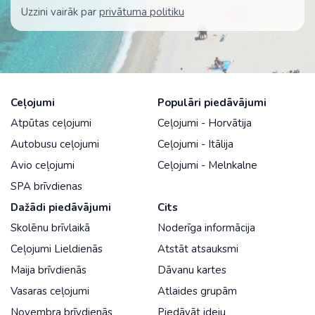
Uzzini vairāk par
privātuma politiku
Ceļojumi
Populāri piedāvājumi
Atpūtas ceļojumi
Ceļojumi - Horvātija
Autobusu ceļojumi
Ceļojumi - Itālija
Avio ceļojumi
Ceļojumi - Melnkalne
SPA brīvdienas
Dažādi piedāvājumi
Cits
Skolēnu brīvlaikā
Noderīga informācija
Ceļojumi Lieldienās
Atstāt atsauksmi
Maija brīvdienās
Dāvanu kartes
Vasaras ceļojumi
Atlaides grupām
Novembra brīvdienās
Piedāvāt ideju