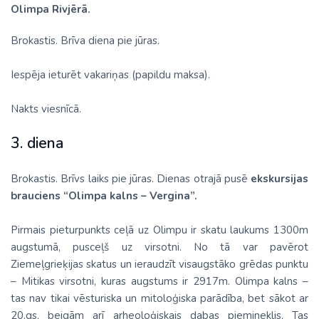
Olimpa Rivjērā.
Brokastis. Brīva diena pie jūras.
Iespēja ieturēt vakariņas (papildu maksa).
Nakts viesnīcā.
3. diena
Brokastis. Brīvs laiks pie jūras. Dienas otrajā pusē
ekskursijas
brauciens “Olimpa kalns – Vergina”.
Pirmais pieturpunkts ceļā uz Olimpu ir skatu laukums 1300m
augstumā, pusceļš uz virsotni. No tā var pavērot
Ziemeļgrieķijas skatus un ieraudzīt visaugstāko grēdas punktu
– Mitikas virsotni, kuras augstums ir 2917m. Olimpa kalns –
tas nav tikai vēsturiska un mitoloģiska parādība, bet sākot ar
20.gs. beigām arī arheoloģiskais dabas piemineklis. Tas