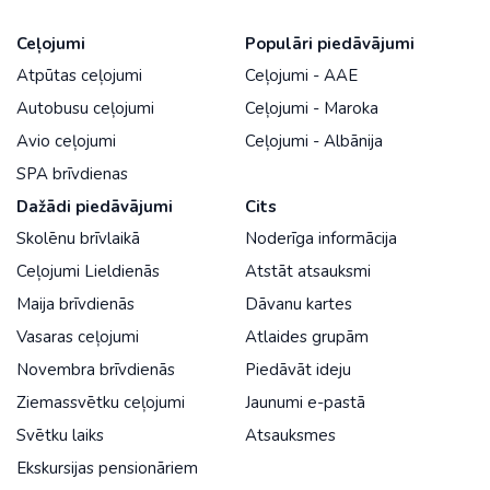
Ceļojumi
Populāri piedāvājumi
Atpūtas ceļojumi
Ceļojumi - AAE
Autobusu ceļojumi
Ceļojumi - Maroka
Avio ceļojumi
Ceļojumi - Albānija
SPA brīvdienas
Dažādi piedāvājumi
Cits
Skolēnu brīvlaikā
Noderīga informācija
Ceļojumi Lieldienās
Atstāt atsauksmi
Maija brīvdienās
Dāvanu kartes
Vasaras ceļojumi
Atlaides grupām
Novembra brīvdienās
Piedāvāt ideju
Ziemassvētku ceļojumi
Jaunumi e-pastā
Svētku laiks
Atsauksmes
Ekskursijas pensionāriem