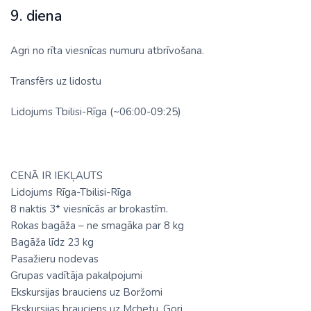
9. diena
Agri no rīta viesnīcas numuru atbrīvošana.
Transfērs uz lidostu
Lidojums Tbilisi-Rīga (~06:00-09:25)
CENĀ IR IEKĻAUTS
Lidojums Rīga-Tbilisi-Rīga
8 naktis 3* viesnīcās ar brokastīm.
Rokas bagāža – ne smagāka par 8 kg
Bagāža līdz 23 kg
Pasažieru nodevas
Grupas vadītāja pakalpojumi
Ekskursijas brauciens uz Boržomi
Ekskursijas brauciens uz Mchetu, Gori