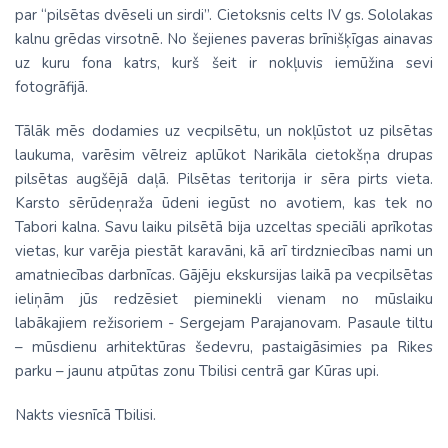
par “pilsētas dvēseli un sirdi”. Cietoksnis celts IV gs. Sololakas
kalnu grēdas virsotnē. No šejienes paveras brīnišķīgas ainavas
uz kuru fona katrs, kurš šeit ir nokļuvis iemūžina sevi
fotogrāfijā.
Tālāk mēs dodamies uz vecpilsētu, un nokļūstot uz pilsētas
laukuma, varēsim vēlreiz aplūkot Narikāla cietokšņa drupas
pilsētas augšējā daļā. Pilsētas teritorija ir sēra pirts vieta.
Karsto sērūdeņraža ūdeni iegūst no avotiem, kas tek no
Tabori kalna. Savu laiku pilsētā bija uzceltas speciāli aprīkotas
vietas, kur varēja piestāt karavāni, kā arī tirdzniecības nami un
amatniecības darbnīcas. Gājēju ekskursijas laikā pa vecpilsētas
ieliņām jūs redzēsiet pieminekli vienam no mūslaiku
labākajiem režisoriem - Sergejam Parajanovam. Pasaule tiltu
– mūsdienu arhitektūras šedevru, pastaigāsimies pa Rikes
parku – jaunu atpūtas zonu Tbilisi centrā gar Kūras upi.
Nakts viesnīcā Tbilisi.