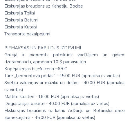
Ekskursijas brauciens uz Kahetiju, Bodbe
Ekskursija Tbilisi
Ekskursija Batumi
Ekskursija Kutaisi
Transporta pakalpojumi
PIEMAKSAS UN PAPILDUS IZDEVUMI
Gruzijā ir pieņemts pateikties vadītājiem un gidiem
dzeramnaudu, apmēram 10 $ par visu tūri
Kopējā ieejas biļešu cena ~69 €
Tūre „Ļermontova pēdās” - 45.00 EUR (apmaksa uz vietas)
Svētku vakariņas ar mūziku un dejām - 40.00 EUR (apmaksa
uz vietas)
Maltīte klosterī - 18.00 EUR (apmaksa uz vietas)
Degustācijas pakete - 40.00 EUR (apmaksa uz vietas)
Ekskursijas brauciens uz kalnu Adžāriju un Botāniskā dārza
apmeklējums - 45.00 EUR (apmaksa uz vietas)