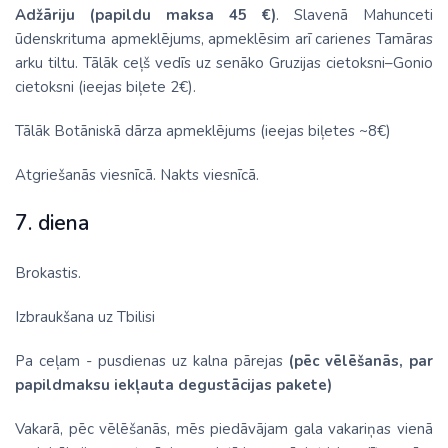
Adžāriju
(papildu maksa 45 €)
. Slavenā Mahunceti
ūdenskrituma apmeklējums, apmeklēsim arī carienes Tamāras
arku tiltu. Tālāk ceļš vedīs uz senāko Gruzijas cietoksni–Gonio
cietoksni (ieejas biļete 2€).
Tālāk Botāniskā dārza apmeklējums (ieejas biļetes ~8€)
Atgriešanās viesnīcā. Nakts viesnīcā.
7. diena
Brokastis.
Izbraukšana uz Tbilisi
Pa ceļam - pusdienas uz kalna pārejas
(pēc vēlēšanās, par
papildmaksu iekļauta degustācijas pakete)
Vakarā, pēc vēlēšanās, mēs piedāvājam gala vakariņas vienā