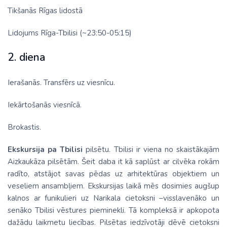
Tikšanās Rīgas lidostā
Lidojums Rīga-Tbilisi (~23:50-05:15)
2. diena
Ierašanās. Transfērs uz viesnīcu.
Iekārtošanās viesnīcā.
Brokastis.
Ekskursija pa Tbilisi
pilsētu. Tbilisi ir viena no skaistākajām
Aizkaukāza pilsētām. Šeit daba it kā saplūst ar cilvēka rokām
radīto, atstājot savas pēdas uz arhitektūras objektiem un
veseliem ansambļiem. Ekskursijas laikā mēs dosimies augšup
kalnos ar funikulieri uz Narikala cietoksni –visslavenāko un
senāko Tbilisi vēstures pieminekli. Tā kompleksā ir apkopota
dažādu laikmetu liecības. Pilsētas iedzīvotāji dēvē cietoksni