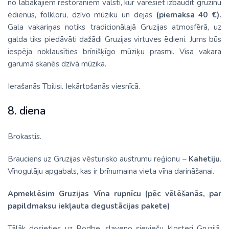
no labākajiem restorāniem valstī, kur varēsiet izbaudīt gruzīnu
ēdienus, folkloru, dzīvo mūziku un dejas
(piemaksa 40 €).
Gala vakariņas notiks tradicionālajā Gruzijas atmosfērā, uz
galda tiks piedāvāti dažādi Gruzijas virtuves ēdieni. Jums būs
iespēja noklausīties brīnišķīgo mūziķu prasmi. Visa vakara
garumā skanēs dzīvā mūzika.
Ierašanās Tbilisi. Iekārtošanās viesnīcā.
8. diena
Brokastis.
Brauciens uz Gruzijas vēsturisko austrumu reģionu –
Kahetiju
.
Vīnogulāju apgabals, kas ir brīnumaina vieta vīna darināšanai.
Apmeklēsim Gruzijas Vīna rupnīcu (pēc vēlēšanās, par
papildmaksu iekļauta degustācijas pakete)
Tālāk dosieties uz Bodbe, slaveno sieviešu klosteri Gruzijā,