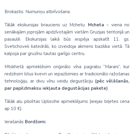
Brokastis. Numuriņu atbrīvošana.
Tālāk ekskursijas brauciens uz Mchetu.
Mcheta
– viena no
senākajām joprojām apdzīvotajām vietām Gruzijas teritorijā un
pasaulē. Ekskursijas laikā būs iespēja apskatīt 11. gs.
Svetichoveli katedrāli, ko izveidoja akmens bazilika vietā. Tā
kalpoja par gruzīnu tautas garīgo centru.
Mtskhetā apmeklēsim oriģinālo vīna pagrabu “Marani”, kur
redzēsim īstus kvevri un iepazīsimies ar tradicionālo ražošanas
tehnoloģiju, ar divu vīnu veidu degustāciju
(pēc vēlēšanās,
par papildmaksu iekļauta degustācijas pakete)
Tālāk alu pilsētas Upliscihe apmeklējums (ieejas biļetes cena
ap 10 €).
Ierašanās
Bordžomi
.