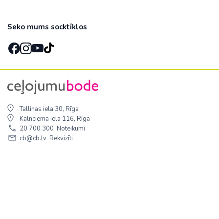
Seko mums socktīklos
Tallinas iela 30, Rīga
Kalnciema iela 116, Rīga
20 700 300
Noteikumi
cb@cb.lv
Rekvizīti