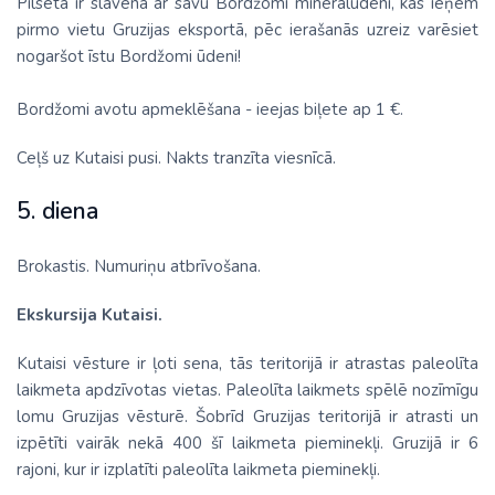
Pilsēta ir slavena ar savu Bordžomi minerālūdeni, kas ieņem
pirmo vietu Gruzijas eksportā, pēc ierašanās uzreiz varēsiet
nogaršot īstu Bordžomi ūdeni!
Bordžomi avotu apmeklēšana - ieejas biļete ap 1 €.
Ceļš uz Kutaisi pusi. Nakts tranzīta viesnīcā.
5. diena
Brokastis. Numuriņu atbrīvošana.
Ekskursija Kutaisi.
Kutaisi vēsture ir ļoti sena, tās teritorijā ir atrastas paleolīta
laikmeta apdzīvotas vietas. Paleolīta laikmets spēlē nozīmīgu
lomu Gruzijas vēsturē. Šobrīd Gruzijas teritorijā ir atrasti un
izpētīti vairāk nekā 400 šī laikmeta pieminekļi. Gruzijā ir 6
rajoni, kur ir izplatīti paleolīta laikmeta pieminekļi.