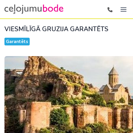
VIESMĪLĪGĀ GRUZIJA
GARANTĒTS
Garantēts