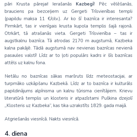
pāri Krusta pārejai! Ierašanās
Kazbegī
! Pēc vēlēšanās,
brauciens pa bezceļiem uz Gergeti Trīsvienības templi
(papildu maksa 11 €/cilv.). Ar ko šī baznīca ir interesanta?
Pirmkārt, tas ir vienīgais krusta kupola templis šajā rajonā.
Otrkārt, tā atrašanās vieta. Gergeti Trīsvienība – tas ir
augstkalnu baznīca. Tā atrodas 2170 m augstumā, Kazbeka
kalna pakājē. Tādā augstumā nav nevienas baznīcas nevienā
pasaules valstī! Līdz ar to ļoti populārs kadrs ir šīs baznīcas
attēls uz kalnu fona.
Netālu no baznīcas sākas maršruts līdz meteostacijai, ar
turpmāko uzkāpšanu Kazbekā. Līdz ar to baznīca ir kulturāls
papildinājums alpīnisma un kalnu tūrisma cienītājiem. Krievu
literatūrā templis un klosteris ir atpazīstami Puškina dzejolī
„Klosteris uz Kazbeka”, kas tika uzrakstīts 1829. gada maijā.
Atgriešanās viesnīcā. Nakts viesnīcā.
4. diena