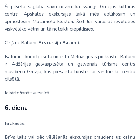
Šī pilsēta saglabā savu nozīmi kā svarīgs Gruzijas kultūras
centrs. Apskates ekskursijas laikā mēs aplūkosim un
apmeklēsim Mocameta klosteri. Šeit Jūs varēsiet ievēlēties
viskvēlāko vēlmi un tā noteikti piepildīsies.
Ceļš uz Batumi.
Ekskursija Batumi.
Batumi – kūrortpilsēta un osta Melnās jūras piekrastē. Batumi
ir Adžārijas galvaspilsēta un galvenais tūrisma centrs
mūsdienu Gruzijā, kas piesaista tūristus ar vēsturisko centru
pilsētā.
Iekārtošanās viesnīcā.
6. diena
Brokastis.
Brīvs laiks vai pēc vēlēšanās ekskursijas brauciens uz
kalnu