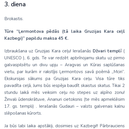
3. diena
Brokastis.
Tūre “Ļermontova pēdās (tā laika Gruzijas Kara ceļš
Kazbegi)” papildu maksa 45 €.
Izbraukšana uz Gruzijas Kara ceļu! Ierašanās
Džvari templī
(
UNESCO ), 6. gds. Te var redzēt apbrīnojamu skatu uz pirmo
galvaspilsētu un divu upju – Aragvas un Kūras saplūšanas
vietu, par kurām ir rakstījis Ļermontovs savā poēmā „Mciri”.
Ekskursijas sākums pa Gruzijas Kara ceļu. Visa tūre tiks
pavadīta ceļā, Jums būs iespēja baudīt skaistus skatus. Tikai 2
stundu laikā mēs veiksim ceļu no stepes uz alpīno zonu!
Žinvali ūdenskrātuve, Ananuri cietoksnis (te mēs apmeklēsim
17. gs. templi) . Ierašanās Gudauri – valsts galvenais kalnu
slēpošanas kūrorts.
Ja būs labi laika apstākļi, dosimies uz Kazbegi!! Pārbrauciens