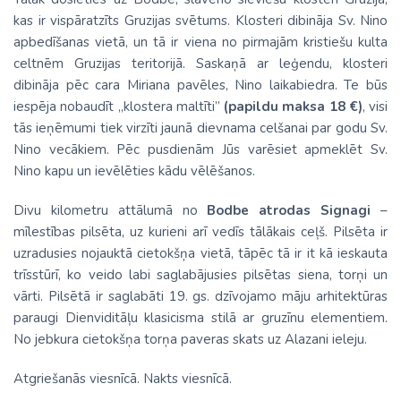
kas ir vispāratzīts Gruzijas svētums. Klosteri dibināja Sv. Nino
apbedīšanas vietā, un tā ir viena no pirmajām kristiešu kulta
celtnēm Gruzijas teritorijā. Saskaņā ar leģendu, klosteri
dibināja pēc cara Miriana pavēles, Nino laikabiedra. Te būs
iespēja nobaudīt „klostera maltīti”
(papildu maksa 18 €)
, visi
tās ieņēmumi tiek virzīti jaunā dievnama celšanai par godu Sv.
Nino vecākiem. Pēc pusdienām Jūs varēsiet apmeklēt Sv.
Nino kapu un ievēlēties kādu vēlēšanos.
Divu kilometru attālumā no
Bodbe atrodas Signagi
–
mīlestības pilsēta, uz kurieni arī vedīs tālākais ceļš. Pilsēta ir
uzradusies nojauktā cietokšņa vietā, tāpēc tā ir it kā ieskauta
trīsstūrī, ko veido labi saglabājusies pilsētas siena, torņi un
vārti. Pilsētā ir saglabāti 19. gs. dzīvojamo māju arhitektūras
paraugi Dienviditāļu klasicisma stilā ar gruzīnu elementiem.
No jebkura cietokšņa torņa paveras skats uz Alazani ieleju.
Atgriešanās viesnīcā. Nakts viesnīcā.