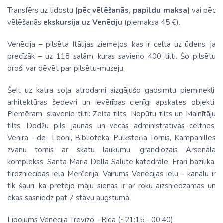
Transfērs uz lidostu
(pēc vēlēšanās, papildu maksa)
vai pēc
vēlēšanās
ekskursija uz Venēciju
(piemaksa 45 €).
Venēcija – pilsēta Itālijas ziemeļos, kas ir celta uz ūdens, ja
precīzāk – uz 118 salām, kuras savieno 400 tilti. Šo pilsētu
droši var dēvēt par pilsētu-muzeju.
Šeit uz katra soļa atrodami aizgājušo gadsimtu pieminekļi,
arhitektūras šedevri un ievērības cienīgi apskates objekti.
Piemēram, slavenie tilti: Zelta tilts, Nopūtu tilts un Mainītāju
tilts, Dodžu pils, jaunās un vecās administratīvās celtnes,
Venira - de- Leoni, Bibliotēka, Pulksteņa Tornis, Kampanilles
zvanu tornis ar skatu laukumu, grandiozais Arsenāla
komplekss, Santa Maria Della Salute katedrāle, Frari bazilika,
tirdzniecības iela Merčerija. Vairums Venēcijas ielu - kanālu ir
tik šauri, ka pretējo māju sienas ir ar roku aizsniedzamas un
ēkas sasniedz pat 7 stāvu augstumā.
Lidojums Venēcija Trevīzo - Rīga (~21:15 - 00:40).