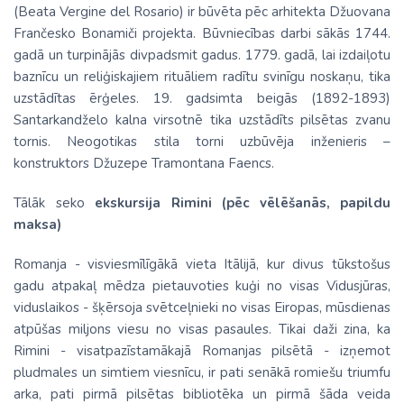
(Beata Vergine del Rosario) ir būvēta pēc arhitekta Džuovana
Frančesko Bonamiči projekta. Būvniecības darbi sākās 1744.
gadā un turpinājās divpadsmit gadus. 1779. gadā, lai izdaiļotu
baznīcu un reliģiskajiem rituāliem radītu svinīgu noskaņu, tika
uzstādītas ērģeles. 19. gadsimta beigās (1892-1893)
Santarkandželo kalna virsotnē tika uzstādīts pilsētas zvanu
tornis. Neogotikas stila torni uzbūvēja inženieris –
konstruktors Džuzepe Tramontana Faencs.
Tālāk seko
ekskursija Rimini (pēc vēlēšanās, papildu
maksa)
Romanja - visviesmīlīgākā vieta Itālijā, kur divus tūkstošus
gadu atpakaļ mēdza pietauvoties kuģi no visas Vidusjūras,
viduslaikos - šķērsoja svētceļnieki no visas Eiropas, mūsdienas
atpūšas miljons viesu no visas pasaules. Tikai daži zina, ka
Rimini - visatpazīstamākajā Romanjas pilsētā - izņemot
pludmales un simtiem viesnīcu, ir pati senākā romiešu triumfu
arka, pati pirmā pilsētas bibliotēka un pirmā šāda veida