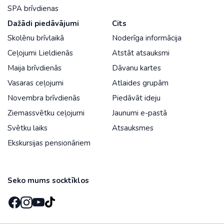
SPA brīvdienas
Dažādi piedāvājumi
Cits
Skolēnu brīvlaikā
Noderīga informācija
Ceļojumi Lieldienās
Atstāt atsauksmi
Maija brīvdienās
Dāvanu kartes
Vasaras ceļojumi
Atlaides grupām
Novembra brīvdienās
Piedāvāt ideju
Ziemassvētku ceļojumi
Jaunumi e-pastā
Svētku laiks
Atsauksmes
Ekskursijas pensionāriem
Seko mums socktīklos