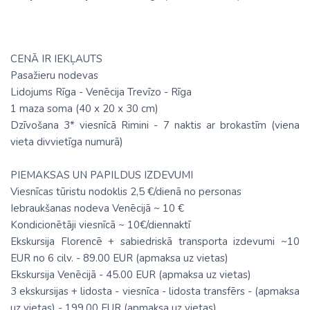
CENĀ IR IEKĻAUTS
Pasažieru nodevas
Lidojums Rīga - Venēcija Trevīzo - Rīga
1 maza soma (40 х 20 х 30 cm)
Dzīvošana 3* viesnīcā Rimini - 7 naktis ar brokastīm (viena
vieta divvietīga numurā)
PIEMAKSAS UN PAPILDUS IZDEVUMI
Viesnīcas tūristu nodoklis 2,5 €/dienā no personas
Iebraukšanas nodeva Venēcijā ~ 10 €
Kondicionētāji viesnīcā ~ 10€/diennaktī
Ekskursija Florencē + sabiedriskā transporta izdevumi ~10
EUR no 6 cilv. - 89.00 EUR (apmaksa uz vietas)
Ekskursija Venēcijā - 45.00 EUR (apmaksa uz vietas)
3 ekskursijas + lidosta - viesnīca - lidosta transfērs - (apmaksa
uz vietas) - 199.00 EUR (apmaksa uz vietas)