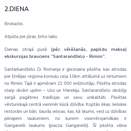
2.DIENA
Brokastis.
Atpūta pie jūras, brīvs laiks.
Dienas otrajā pusē
(pēc vēlēšanās, papildu maksa)
ekskursijas brauciens “Santarandželo - Rimini”.
Santarkandželo Di Romanja ir gleznaina pilsēta, kas atrodas
pie Emīlijas reģiona konsulu ceļa 10km attālumā uz rietumiem
no Rimini. Tajā ir apmēram 21 000 iedzīvotāju. Pilsēta atrodas
starp divām upēm – Uso un Marekiju. Santarandželo dedzīgi
sargā pagātnes tradīcijas un savu unikalitāti. Pilsētas
vēsturiskajā centrā vienmēr kūsā dzīvība. Koptās ēkas, lieliskie
restorāni un bāri, šaurās ieliņas, kas, kā likums, ved uz dzīvības
pilnajiem laukumiem, no kuriem visievērojamākais ir
Ganganelli laukums (piazza Ganganelli). Šī pilsēta vilina