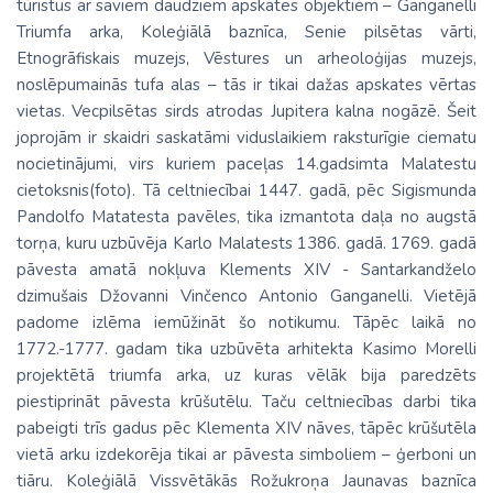
tūristus ar saviem daudziem apskates objektiem – Ganganelli
Triumfa arka, Koleģiālā baznīca, Senie pilsētas vārti,
Etnogrāfiskais muzejs, Vēstures un arheoloģijas muzejs,
noslēpumainās tufa alas – tās ir tikai dažas apskates vērtas
vietas. Vecpilsētas sirds atrodas Jupitera kalna nogāzē. Šeit
joprojām ir skaidri saskatāmi viduslaikiem raksturīgie ciematu
nocietinājumi, virs kuriem paceļas 14.gadsimta Malatestu
cietoksnis(foto). Tā celtniecībai 1447. gadā, pēc Sigismunda
Pandolfo Matatesta pavēles, tika izmantota daļa no augstā
torņa, kuru uzbūvēja Karlo Malatests 1386. gadā. 1769. gadā
pāvesta amatā nokļuva Klements XIV - Santarkandželo
dzimušais Džovanni Vinčenco Antonio Ganganelli. Vietējā
padome izlēma iemūžināt šo notikumu. Tāpēc laikā no
1772.-1777. gadam tika uzbūvēta arhitekta Kasimo Morelli
projektētā triumfa arka, uz kuras vēlāk bija paredzēts
piestiprināt pāvesta krūšutēlu. Taču celtniecības darbi tika
pabeigti trīs gadus pēc Klementa XIV nāves, tāpēc krūšutēla
vietā arku izdekorēja tikai ar pāvesta simboliem – ģerboni un
tiāru. Koleģiālā Vissvētākās Rožukroņa Jaunavas baznīca