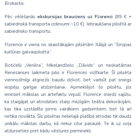
Brokastis.
Pēc vēlēšanās
ekskursijas brauciens uz Florenci
(89 € +
sabiedriskā transporta izdevumi ~10 €). Iebraukšana pilsētā ar
sabiedrisko transportu.
Florence ir viena no skaistākajām pilsētām Itālijā un “Eiropas
kultūras galvaspilsēta”.
Botičelli „Venēra”, Mikelandželo „Dāvids” un neskaitāmas
Renesanses laikmeta pilis ir Florences vizītkarte. Šī pilsēta
viennozīmīgi atgriezīs baudu dzīvot, bet varbūt pat sniegs
iespēju garīgai atdzimšanai. Apmeklējot šo pilsētu, jūs
ienirsiet mākslas un artefaktu virpulī. Florence sniedz sajūtu,
ka staigājat un atrodaties starp milzīgām teātra dekorācijām,
kas tika uzstādīta pirms vairākiem gadsimtiem, bet tā arī
netika novākta. Šīs pilsētas nelielajā platībā atrodas tik daudz
unikālu mākslas darbu, kā nekur citur pasaulē. Te ik uz soļa
atdursieties pret kādu vēstures pieminekli.