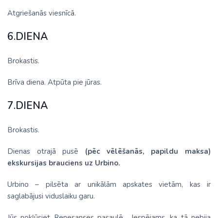
Atgriešanās viesnīcā.
6.DIENA
Brokastis.
Brīva diena. Atpūta pie jūras.
7.DIENA
Brokastis.
Dienas otrajā pusē
(pēc vēlēšanās, papildu maksa)
ekskursijas brauciens uz Urbino.
Urbino – pilsēta ar unikālām apskates vietām, kas ir
saglabājusi viduslaiku garu.
Jūs nokļūsiet Renesanses pasaulē... Iespējams, ka tā nebija