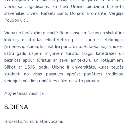
vienkārša sagadīšanās, ka tieši Urbino piedzima laikmeta
slavenākie cilvēki: Rafaēls Santi, Donato Bromante, Vergīlijs
Polidori u.c...
Viena no labākajām pasaulē Renesanses mākslas un skulptūru
kolekcijām atrodas Montefeltro pilī – kādreiz ietekmīgās
ģimenes īpašumā, kas valdīja pār Urbino. Rafaēla māja-muzejs
katru gadu uzņem miljoniem tūristu. 16.gs. katedrāles un
baznīcas apbur tūristus ar savu arhitektūru un rotājumiem.
Sākot ar 1506. gadu, Urbino ir universitāte, kuras telpās
studenti no visas pasaules apgūst pagātnes tradīcijas,
veidojot mūsdienu zinātnes nākotni uz to pamata.
Atgriešanās viesnīcā.
8.DIENA
Brokastis.Numuru atbrīvošana.