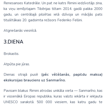
Renesanses Katedrāle. Un pat ne katrs Rimini iedzīvotājs zina,
ka viņu iemīļotajam Tibērijas tiltam 2014. gadā palika 2000
gadu, un centrālajā pilsētas ielā dzīvoja un mācījās pats
titulētākais 20. gadsimta režisors Federiko Fellini.
Atgriešanās viesnīcā.
3.DIENA
Brokastis.
Atpūta pie jūras.
Dienas otrajā pusē
(pēc vēlēšanās, papildu maksa)
ekskursijas brauciens uz Sanmarīno.
Pavisam blakus Rimini atrodas unikāla vieta — Sanmarīno, kas
ir vissenākā Eiropas republika, kuras valsts iekārta ir iekļauta
UNESCO sarakstā. 500 000 viesiem, kas katru gadu te