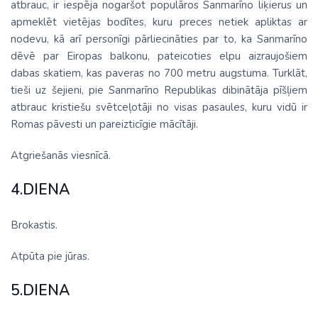
atbrauc, ir iespēja nogaršot populāros Sanmarīno liķierus un
apmeklēt vietējas bodītes, kuru preces netiek apliktas ar
nodevu, kā arī personīgi pārliecināties par to, ka Sanmarīno
dēvē par Eiropas balkonu, pateicoties elpu aizraujošiem
dabas skatiem, kas paveras no 700 metru augstuma. Turklāt,
tieši uz šejieni, pie Sanmarīno Republikas dibinātāja pīšļiem
atbrauc kristiešu svētceļotāji no visas pasaules, kuru vidū ir
Romas pāvesti un pareizticīgie mācītāji.
Atgriešanās viesnīcā.
4.DIENA
Brokastis.
Atpūta pie jūras.
5.DIENA