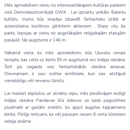
Mēs apmeklēsim vienu no interesantākajiem kultūras parkiem
visā Dienvidaustrumāzijā GWK . Lai izprastu unikālo Baliešu
kultūru, mums būs iespēja izbaudīt fantastisku izrādi ar
autenstiskos kostīmos ģērbtiem aktieriem . Starp citu šis
parks, lepojas ar vienu no augstākajām reliģiskajām statujām
pasaulē, tās augstums ir 146 m.
Nākamā vieta, ko mēs apmeklēsim, būs Uluvatu senais
templis, kas celts uz klints 90 m augstumā virs Indijas okeāna.
Šeit jūs sagaida viss fantastiskākās okeāna ainavas.
Dievnamam ir savi svētie iemītnieki, kuri nav atstājuši
vienaldzīgu vēl nevienu tūristu.
Lai mazliet atpūstos un atvilktu elpu, mēs piedāvājam ieslīgt
Indijas okeāna Pandavas līča ūdeņos un laiski pagozēties
pludmalē ar gaišām smiltīm, ko apjož augstas kaļķakmens
klintis. Pilnīgi neticami, ka vēl pavisam nesen šī vieta tūristiem
nebija zināma .