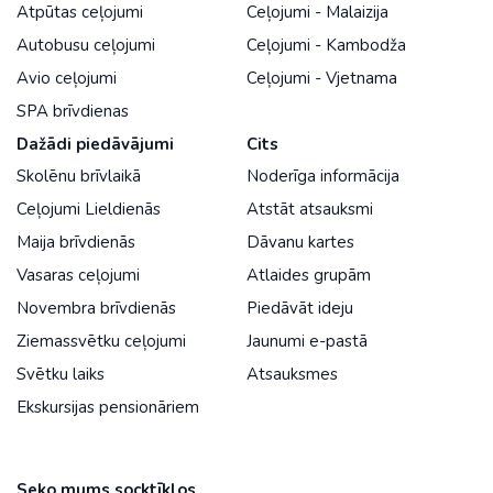
Atpūtas ceļojumi
Ceļojumi - Malaizija
Autobusu ceļojumi
Ceļojumi - Kambodža
Avio ceļojumi
Ceļojumi - Vjetnama
SPA brīvdienas
Dažādi piedāvājumi
Cits
Skolēnu brīvlaikā
Noderīga informācija
Ceļojumi Lieldienās
Atstāt atsauksmi
Maija brīvdienās
Dāvanu kartes
Vasaras ceļojumi
Atlaides grupām
Novembra brīvdienās
Piedāvāt ideju
Ziemassvētku ceļojumi
Jaunumi e-pastā
Svētku laiks
Atsauksmes
Ekskursijas pensionāriem
Seko mums socktīklos