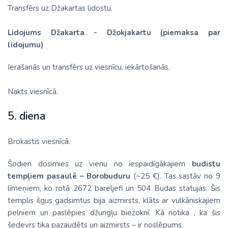
Transfērs uz Džakartas lidostu.
Lidojums Džakarta - Džokjakartu (piemaksa par
lidojumu)
Ierašanās un transfērs uz viesnīcu, iekārtošanās.
Nakts viesnīcā.
5. diena
Brokastis viesnīcā.
Šodien dosimies uz vienu no iespaidīgākajiem
budistu
tempļiem pasaulē – Borobuduru
(~25 €). Tas sastāv no 9
līmeņiem, ko rotā 2672 bareljefi un 504 Budas statujas. Šis
templis ilgus gadsimtus bija aizmirsts, klāts ar vulkāniskajiem
pelniem un paslēpies džungļu biezoknī. Kā notika , ka šis
šedevrs tika pazaudēts un aizmirsts – ir noslēpums.