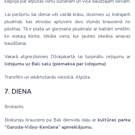
kalpoja par atpūtas vietu sultānam un viņa daudzajām sievām.
Lai piešķirtu šai dienai vēl vairāk krāsu, dosimies uz Indrajanti
pludmali, kas atrodas aptuveni divu stundu braucienā no
pilsētas. Tā ir plaša un gleznaina pludmale ar baltām smiltīm,
ko ieskauj klintis. Ideāla vieta, kur ļauties okeāna ainavas
baudīšanai.
Vakarā atgriezīsimies Džokjakartā, lai turpinātu ceļojumu ar
lidojumu uz Bali salu (piemaksa par lidojumu)
Transfērs un iekārtošanās viesnīcā. Atpūta.
7. DIENA
Brokastis.
Ekskursiju brauciens pa Bali dienvidu daļu ar
kultūras parka
“Garuda–Višņu-Ķenčana” apmeklējumu.