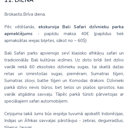
11. DIENA
Brokastis.Brīva diena.
Pēc vēlēšanās,
ekskursija Bali Safari dzīvnieku parka
apmeklējums
- papildu maksa 40€ (papildus tiek
apmaksātas ieejas biļetes, sākot no ~ 60$)
Bali Safari parks apvienojis sevī klasisko afrikāņu safari un
tradicionālās Bali kultūras iezīmes. Uz doto brīdi šeit dzīvo
vairāk nekā 60 eksotisko dzīvnieku sugas, tai skaitā dažas
retas un izmirstošas sugas, piemēram, Sumatras tīģeri,
Sumatras ziloņi, baltie tīģeri un Komodas drakoni. Dzīvnieki
parkā dzīvo nevis būros, bet lielos un plašos sprostos, kas
vairāk atgādina savvaļu. Tāpēc parkā tūristi pārvietojas ar
speciālajiem safari automobiļiem.
Ceļojuma laikā Jums būs iespēja tuvumā apskatīt Indonēzijas,
Indijas un Āfrikas savvaļas pārstāvjus - zebras, degunradžus,
tīģerus, lauvas.