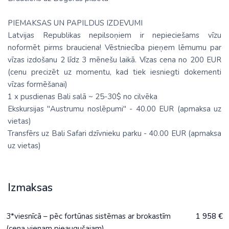
PIEMAKSAS UN PAPILDUS IZDEVUMI
Latvijas Republikas nepilsoņiem ir nepieciešams vīzu
noformēt pirms brauciena! Vēstniecība pieņem lēmumu par
vīzas izdošanu 2 līdz 3 mēnešu laikā. Vīzas cena no 200 EUR
(cenu precizēt uz momentu, kad tiek iesniegti dokementi
vīzas formēšanai)
1 x pusdienas Bali salā ~ 25-30$ no cilvēka
Ekskursijas "Austrumu noslēpumi" - 40.00 EUR (apmaksa uz
vietas)
Transfērs uz Bali Safari dzīvnieku parku - 40.00 EUR (apmaksa
uz vietas)
Izmaksas
3*viesnīcā – pēc fortūnas sistēmas ar brokastīm
1 958 €
(cena vienam pieaugušajam)