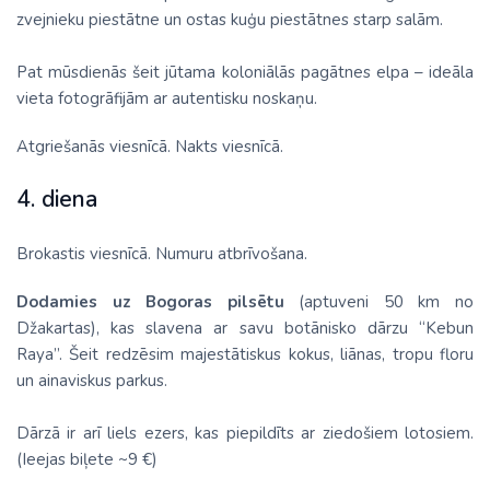
zvejnieku piestātne un ostas kuģu piestātnes starp salām.
Pat mūsdienās šeit jūtama koloniālās pagātnes elpa – ideāla
vieta fotogrāfijām ar autentisku noskaņu.
Atgriešanās viesnīcā. Nakts viesnīcā.
4. diena
Brokastis viesnīcā. Numuru atbrīvošana.
Dodamies uz Bogoras pilsētu
(aptuveni 50 km no
Džakartas), kas slavena ar savu botānisko dārzu “Kebun
Raya”. Šeit redzēsim majestātiskus kokus, liānas, tropu floru
un ainaviskus parkus.
Dārzā ir arī liels ezers, kas piepildīts ar ziedošiem lotosiem.
(Ieejas biļete ~9 €)