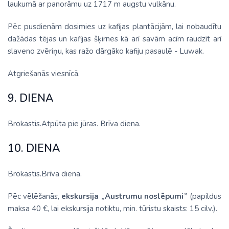
laukumā ar panorāmu uz 1717 m augstu vulkānu.
Pēc pusdienām dosimies uz kafijas plantācijām, lai nobaudītu
dažādas tējas un kafijas šķirnes kā arī savām acīm raudzīt arī
slaveno zvēriņu, kas ražo dārgāko kafiju pasaulē - Luwak.
Atgriešanās viesnīcā.
9. DIENA
Brokastis.Atpūta pie jūras. Brīva diena.
10. DIENA
Brokastis.Brīva diena.
Pēc vēlēšanās,
ekskursija „Austrumu noslēpumi”
(papildus
maksa 40 €, lai ekskursija notiktu, min. tūristu skaists: 15 cilv.).