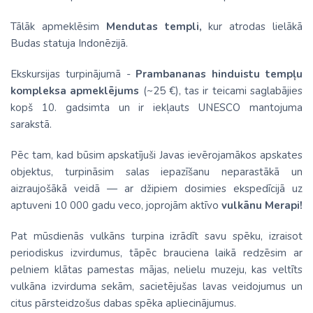
Tālāk apmeklēsim
Mendutas templi,
kur atrodas lielākā
Budas statuja Indonēzijā.
Ekskursijas turpinājumā -
Prambananas hinduistu tempļu
kompleksa apmeklējums
(~25 €), tas ir teicami saglabājies
kopš 10. gadsimta un ir iekļauts UNESCO mantojuma
sarakstā.
Pēc tam, kad būsim apskatījuši Javas ievērojamākos apskates
objektus, turpināsim salas iepazīšanu neparastākā un
aizraujošākā veidā — ar džipiem dosimies ekspedīcijā uz
aptuveni 10 000 gadu veco, joprojām aktīvo
vulkānu Merapi!
Pat mūsdienās vulkāns turpina izrādīt savu spēku, izraisot
periodiskus izvirdumus, tāpēc brauciena laikā redzēsim ar
pelniem klātas pamestas mājas, nelielu muzeju, kas veltīts
vulkāna izvirduma sekām, sacietējušas lavas veidojumus un
citus pārsteidzošus dabas spēka apliecinājumus.