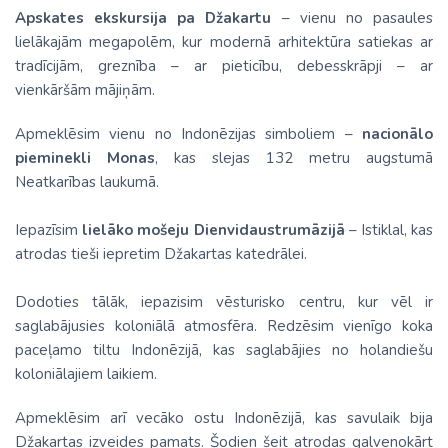
Apskates ekskursija pa Džakartu
– vienu no pasaules
lielākajām megapolēm, kur modernā arhitektūra satiekas ar
tradīcijām, greznība – ar pieticību, debesskrāpji – ar
vienkāršām mājiņām.
Apmeklēsim vienu no Indonēzijas simboliem –
nacionālo
pieminekli Monas
, kas slejas 132 metru augstumā
Neatkarības laukumā.
Iepazīsim
lielāko mošeju Dienvidaustrumāzijā
– Istiklal, kas
atrodas tieši iepretim Džakartas katedrālei.
Dodoties tālāk, iepazisim vēsturisko centru, kur vēl ir
saglabājusies koloniālā atmosfēra. Redzēsim vienīgo koka
paceļamo tiltu Indonēzijā, kas saglabājies no holandiešu
koloniālajiem laikiem.
Apmeklēsim arī vecāko ostu Indonēzijā, kas savulaik bija
Džakartas izveides pamats. Šodien šeit atrodas galvenokārt