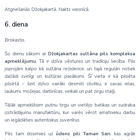
Atgriešanās Džokjakartā. Nakts viesnīcā.
6. diena
Brokastis.
Šo dienu sāksim ar
Džokjakartas sultāna pils kompleksa
apmeklējumu
. Tā ir dzīva vēstures un tradīciju liecība. Pils
joprojām kalpo kā sultāna rezidence, un tajā regulāri notiek
dažādi svinīgi un kultūras pasākumi. Šī vieta ir kā pilsēta
pilsētā – šeit dzīvo vairāki desmiti cilvēku, ir savas ielas,
laukumi, mošejas, darbnīcas, veikali un pat zirgu staļļi.
Tālāk apmeklēsim putnu tirgu un vietējo batikas un sudraba
izstrādājumu manufaktūru, kur varēs vērot amatnieku darbu
un iegādāties autentiskus suvenīrus.
Pēc tam dosimies uz
ūdens pili Taman Sari
, kas agrāk