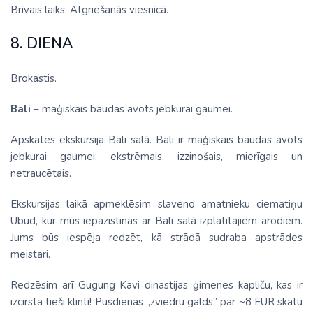
Brīvais laiks. Atgriešanās viesnīcā.
8. DIENA
Brokastis.
Bali
– maģiskais baudas avots jebkurai gaumei.
Apskates ekskursija Bali salā. Bali ir maģiskais baudas avots
jebkurai gaumei: ekstrēmais, izzinošais, mierīgais un
netraucētais.
Ekskursijas laikā apmeklēsim slaveno amatnieku ciematiņu
Ubud, kur mūs iepazistinās ar Bali salā izplatītajiem arodiem.
Jums būs iespēja redzēt, kā strādā sudraba apstrādes
meistari.
Redzēsim arī Gugung Kavi dinastijas ģimenes kapliču, kas ir
izcirsta tieši klintī! Pusdienas „zviedru galds” par ~8 EUR skatu