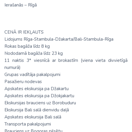
Ierašanās – Rīgā
CENĀ IR IEKĻAUTS
Lidojums Rīga-Stambula-Džakarta/Bali-Stambula-Rīga
Rokas bagāža līdz 8 kg
Nododamā bagāža līdz 23 kg
11 naktis 3* viesnīcā ar brokastīm (viena vieta divvietīgā
numurā)
Grupas vadītāja pakalpojumi
Pasažieru nodevas
Apskates ekskursija pa Džakartu
Apskates ekskursija pa Džokjakartu
Ekskursijas brauciens uz Borobuduru
Ekskursija Bali salā dienvidu daļā
Apskates ekskursija Bali salā
Transporta pakalpojumi
Brauciens uz Bogoras pilsētu