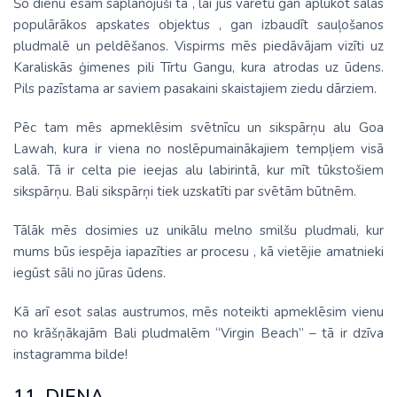
Šo dienu esam saplānojuši tā , lai jūs varētu gan aplūkot salas
populārākos apskates objektus , gan izbaudīt sauļošanos
pludmalē un peldēšanos. Vispirms mēs piedāvājam vizīti uz
Karaliskās ģimenes pili Tīrtu Gangu, kura atrodas uz ūdens.
Pils pazīstama ar saviem pasakaini skaistajiem ziedu dārziem.
Pēc tam mēs apmeklēsim svētnīcu un sikspārņu alu Goa
Lawah, kura ir viena no noslēpumainākajiem tempļiem visā
salā. Tā ir celta pie ieejas alu labirintā, kur mīt tūkstošiem
sikspārņu. Bali sikspārņi tiek uzskatīti par svētām būtnēm.
Tālāk mēs dosimies uz unikālu melno smilšu pludmali, kur
mums būs iespēja iapazīties ar procesu , kā vietējie amatnieki
iegūst sāli no jūras ūdens.
Kā arī esot salas austrumos, mēs noteikti apmeklēsim vienu
no krāšņākajām Bali pludmalēm “Virgin Beach” – tā ir dzīva
instagramma bilde!