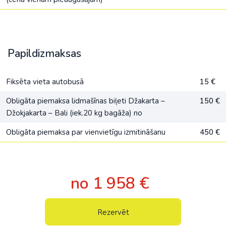
Papildizmaksas
Fiksēta vieta autobusā
15 €
Оbligāta piemaksa lidmašīnas biļeti Džakarta –
150 €
Džokjakarta – Bali (iek.20 kg bagāža) no
Obligāta piemaksa par vienvietīgu izmitināšanu
450 €
no 1 958 €
Rezervēt