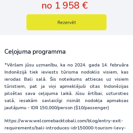
no 1 958 €
Rezervēt
Ceļojuma programma
*Vēršam jūsu uzmanību, ka no 2024. gada 14. februāra
Indonēzijā tiek ieviests tūrisma nodoklis visiem, kas
ierodas Bali salā. Šis noteikums attiecas uz visiem
tūristiem, pat ja viņi apmeklējuši citas Indonēzijas
pilsētas sava ceļojuma laikā. Jūsu ērtībai, uzturoties
salā, iesakām savlaicīgi risināt nodokļa apmaksas
jautājumu - IDR 150,000/person ($10/passenger)
https://www.welcomebacktobali.com/blog/entry-exit-
requirements/bali-introduces-idr150000-tourism-levy-