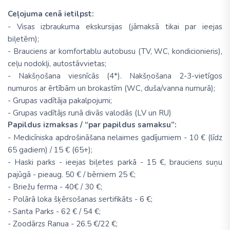
Ceļojuma cenā ietilpst:
- Visas izbraukuma ekskursijas
(
jāmaksā tikai
par
ieejas
biļetēm
)
;
- Brauciens ar komfortablu autobusu (TV, WC, kondicionieris),
ceļu nodokļi, autostāvvietas;
- Nakšņošana viesnīcās (4*). Nakšņošana 2-3-vietīgos
numuros ar ērtībām un brokastīm (WC, duša/vanna numurā);
- Grupas vadītāja pakalpojumi;
- Grupas vadītājs runā divās valodās (LV un RU)
Papildus izmaksas / “par papildus samaksu”:
- Medicīniska apdrošināšana nelaimes gadījumiem - 10 € (līdz
65 gadiem) / 15 € (65+);
- Haski parks - ieejas biļetes parkā - 15 €, brauciens suņu
pajūgā - pieaug. 50 € / bērniem 25 €;
- Briežu ferma - 40€ / 30 €;
- Polārā loka šķērsošanas sertifikāts - 6 €;
- Santa Parks - 62 € / 54 €;
- Zoodārzs Ranua - 26.5 €/22 €;