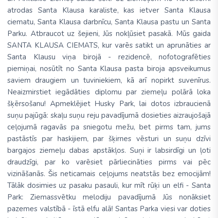
atrodas Santa Klausa karaliste, kas ietver Santa Klausa
ciematu, Santa Klausa darbnīcu, Santa Klausa pastu un Santa
Parku. Atbraucot uz šejieni, Jūs nokļūsiet pasakā. Mūs gaida
SANTA KLAUSA CIEMATS, kur varēs satikt un aprunāties ar
Santa Klausu viņa birojā - rezidencē, nofotografēties
piemiņai, nosūtīt no Santa Klausa pasta biroja apsveikumus
saviem draugiem un tuviniekiem, kā arī nopirkt suvenīrus.
Neaizmirstiet iegādāties diplomu par ziemeļu polārā loka
šķērsošanu! Apmeklējiet Husky Park, lai dotos izbraucienā
suņu pajūgā: skaļu suņu reju pavadījumā dosieties aizraujošajā
ceļojumā ragavās pa sniegotu mežu, bet pirms tam, jums
pastāstīs par haskijiem, par šķirnes vēsturi un suņu dzīvi
bargajos ziemeļu dabas apstākļos. Suņi ir labsirdīgi un ļoti
draudzīgi, par ko varēsiet pārliecināties pirms vai pēc
vizināšanās. Šis neticamais ceļojums neatstās bez emocijām!
Tālāk dosimies uz pasaku pasauli, kur mīt rūķi un elfi - Santa
Park: Ziemassvētku melodiju pavadījumā Jūs nonāksiet
pazemes valstībā - īstā elfu alā! Santas Parka viesi var doties