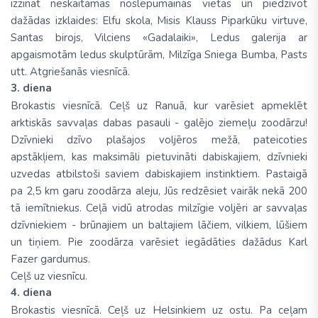
izzināt neskaitāmas noslēpumainās vietas un piedzīvot
dažādas izklaides: Elfu skola, Misis Klauss Piparkūku virtuve,
Santas birojs, Vilciens «Gadalaiki», Ledus galerija ar
apgaismotām ledus skulptūrām, Milzīga Sniega Bumba, Pasts
utt. Atgriešanās viesnīcā.
3. diena
Brokastis viesnīcā. Ceļš uz Ranuā, kur varēsiet apmeklēt
arktiskās savvaļas dabas pasauli - galējo ziemeļu zoodārzu!
Dzīvnieki dzīvo plašajos voljēros mežā, pateicoties
apstākļiem, kas maksimāli pietuvināti dabiskajiem, dzīvnieki
uzvedas atbilstoši saviem dabiskajiem instinktiem. Pastaigā
pa 2,5 km garu zoodārza aleju, Jūs redzēsiet vairāk nekā 200
tā iemītniekus. Ceļā vidū atrodas milzīgie voljēri ar savvaļas
dzīvniekiem - brūnajiem un baltajiem lāčiem, vilkiem, lūšiem
un tiņiem. Pie zoodārza varēsiet iegādāties dažādus Karl
Fazer gardumus.
Ceļš uz viesnīcu.
4. diena
Brokastis viesnīcā. Ceļš uz Helsinkiem uz ostu. Pa ceļam