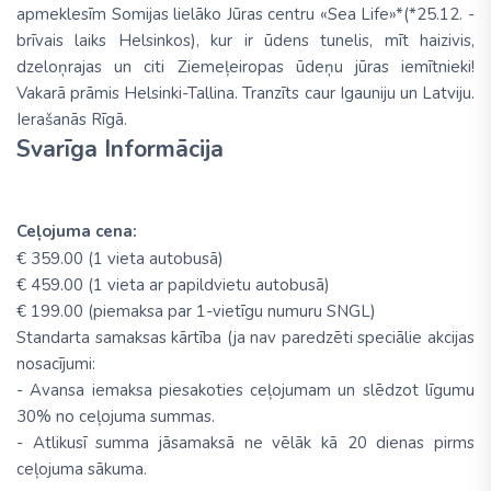
apmeklesīm Somijas lielāko Jūras centru «Sea Life»*(*25.12. -
brīvais laiks Helsinkos), kur ir ūdens tunelis, mīt haizivis,
dzeloņrajas un citi Ziemeļeiropas ūdeņu jūras iemītnieki!
Vakarā prāmis Helsinki-Tallina. Tranzīts caur Igauniju un Latviju.
Ierašanās Rīgā.
Svarīga Informācija
Ceļojuma cena:
€ 359.00 (1 vieta autobusā)
€ 459.00 (1 vieta ar papildvietu autobusā)
€ 199.00 (piemaksa par 1-vietīgu numuru SNGL)
Standarta samaksas kārtība (ja nav paredzēti speciālie akcijas
nosacījumi:
- Avansa iemaksa piesakoties ceļojumam un slēdzot līgumu
30% no ceļojuma summas.
- Atlikusī summa jāsamaksā ne vēlāk kā 20 dienas pirms
ceļojuma sākuma.