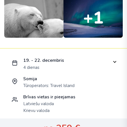
+1
Ielādējam piedāvājumu...
19. - 22. decembris
4 dienas
Somija
Tūroperators:
Travel Island
Brīvas vietas ir pieejamas
Latviešu valoda
Krievu valoda