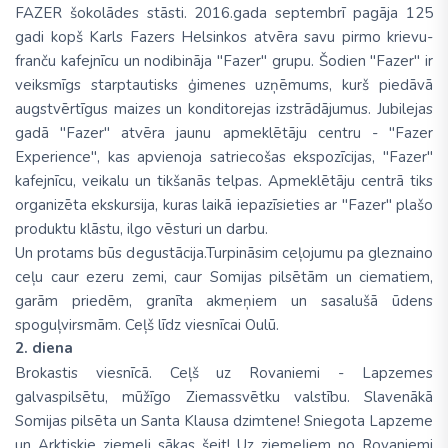
FAZER šokolādes stāsti. 2016.gada septembrī pagāja 125
gadi kopš Karls Fazers Helsinkos atvēra savu pirmo krievu-
franču kafejnīcu un nodibināja "Fazer" grupu. Šodien "Fazer" ir
veiksmīgs starptautisks ģimenes uzņēmums, kurš piedāvā
augstvērtīgus maizes un konditorejas izstrādājumus. Jubilejas
gadā "Fazer" atvēra jaunu apmeklētāju centru - "Fazer
Experience", kas apvienoja satriecošas ekspozīcijas, "Fazer"
kafejnīcu, veikalu un tikšanās telpas. Apmeklētāju centrā tiks
organizēta ekskursija, kuras laikā iepazīsieties ar "Fazer" plašo
produktu klāstu, ilgo vēsturi un darbu.
Un protams būs degustācija.Turpināsim ceļojumu pa gleznaino
ceļu caur ezeru zemi, caur Somijas pilsētām un ciematiem,
garām priedēm, granīta akmeņiem un sasalušā ūdens
spoguļvirsmām. Ceļš līdz viesnīcai Oulū.
2. diena
Brokastis viesnīcā. Ceļš uz Rovaniemi - Lapzemes
galvaspilsētu, mūžīgo Ziemassvētku valstību. Slavenākā
Somijas pilsēta un Santa Klausa dzimtene! Sniegota Lapzeme
un Arktiskie ziemeļi sākas šeit! Uz ziemeļiem no Rovaniemi