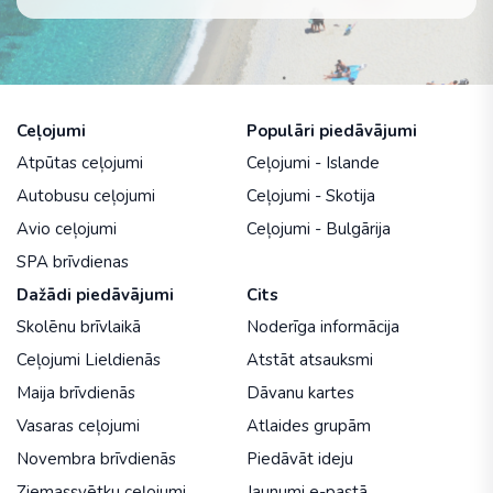
Ceļojumi
Populāri piedāvājumi
Atpūtas ceļojumi
Ceļojumi - Islande
Autobusu ceļojumi
Ceļojumi - Skotija
Avio ceļojumi
Ceļojumi - Bulgārija
SPA brīvdienas
Dažādi piedāvājumi
Cits
Skolēnu brīvlaikā
Noderīga informācija
Ceļojumi Lieldienās
Atstāt atsauksmi
Maija brīvdienās
Dāvanu kartes
Vasaras ceļojumi
Atlaides grupām
Novembra brīvdienās
Piedāvāt ideju
Ziemassvētku ceļojumi
Jaunumi e-pastā