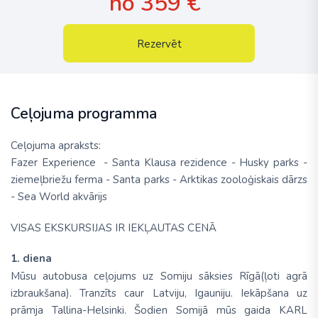
no 359 €
Rezervēt
Ceļojuma programma
Ceļojuma apraksts:
Fazer Experience - Santa Klausa rezidence - Husky parks -
ziemeļbriežu ferma - Santa parks - Arktikas zooloģiskais dārzs
- Sea World akvārijs
VISAS EKSKURSIJAS IR IEKĻAUTAS CENĀ
1. diena
Mūsu autobusa
ceļojums uz Somiju sāksies Rīgā
(ļoti agrā
izbraukšana). Tranzīts caur Latviju, Igauniju. Iekāpšana uz
prāmja Tallina-Helsinki. Šodien Somijā mūs gaida KARL