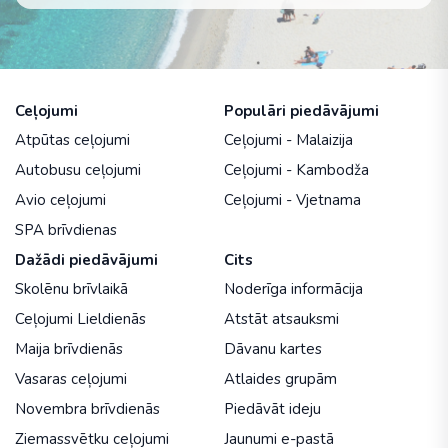
Ceļojumi
Populāri piedāvājumi
Atpūtas ceļojumi
Ceļojumi - Malaizija
Autobusu ceļojumi
Ceļojumi - Kambodža
Avio ceļojumi
Ceļojumi - Vjetnama
SPA brīvdienas
Dažādi piedāvājumi
Cits
Skolēnu brīvlaikā
Noderīga informācija
Ceļojumi Lieldienās
Atstāt atsauksmi
Maija brīvdienās
Dāvanu kartes
Vasaras ceļojumi
Atlaides grupām
Novembra brīvdienās
Piedāvāt ideju
Ziemassvētku ceļojumi
Jaunumi e-pastā