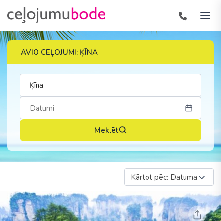
AVIO CEĻOJUMI: ĶĪNA
Meklēt
Kārtot pēc: Datuma