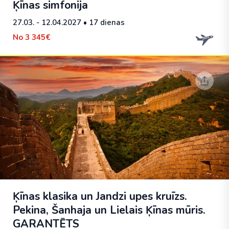
Ķīnas simfonija
27.03. - 12.04.2027
• 17 dienas
No
3 345€
Ķīnas klasika un Jandzi upes kruīzs.
Pekina, Šanhaja un Lielais Ķīnas mūris.
GARANTĒTS