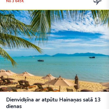
No
3 645€
Dienvidķīna ar atpūtu Hainaņas salā 13
dienas