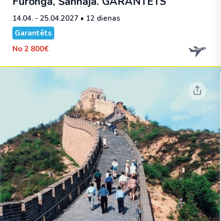
Furonga, Šanhaja.
GARANTĒTS
14.04. - 25.04.2027
• 12 dienas
Garantēts
No
2 800€