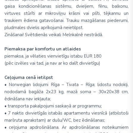
gaisa kondicionēšanas sistēmu, dvieļiem, fēnu, balkonu,
virtuves stūrīti ar mikroviļņu krāsni vai plīti, tējkannu un
traukiem ēdiena gatavošanai. Trauku mazgāšanas piederumi,
pludmales dvielis aprīkojumā neietilpst.
Zināšanai! Svētdienās veikali Melnkalnē nestrādā.
Piemaksa par komfortu un atlaides
piemaksa, ja vēlaties vienvietīgu istabu EUR 180
(pēc izvēles vai tad, ja nav ar ko dalīt divvietīgu)
Ceļojuma cenā ietilpst
• Norwegian lidojumi Rīga – Tivata – Rīga; lidostu nodokļi,
nododamā bagāža 2x23 kg, mazā soma – 30x20x38 cm,
ēdināšana nav iekļauta;
• transporta pakalpojumi saskaņā ar programmu;
• 7 naktis divvietīgās istabās apartamentu viesnīcā (atbilstoši
maršruta aprakstam) ar dušu/WC, bez ēdināšanas;
• ceļojuma apdrošināšana. Ar apdrošināšanas noteikumiem