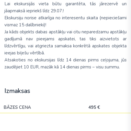
Lai ekskursijās vieta būtu garantēta, tās jārezervē un
jāapmaksā iepriekš līdz 29.07.!
Ekskursiju norise atkarīga no interesentu skaita (nepieciešami
vismaz 15 dalībnieki)!
Ja kāds objekts dabas apstākļu vai citu neparedzamu apstākļu
gadījumā nav pieejams apskatei, tas tiks aizvietots ar
līdzvērtīgu, vai atgriezta samaksa konkrētā apskates objekta
ieejas biļešu vērtībā.
Atsakoties no ekskursijas līdz 14 dienas pirms ceļojuma, jūs
zaudējiet 10 EUR, mazāk kā 14 dienas pirms – visu summu.
Izmaksas
BĀZES CENA
495 €