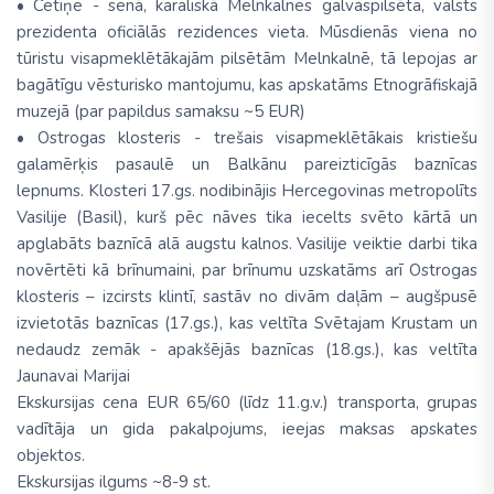
• Cetiņe - senā, karaliskā Melnkalnes galvaspilsēta, valsts
prezidenta oficiālās rezidences vieta. Mūsdienās viena no
tūristu visapmeklētākajām pilsētām Melnkalnē, tā lepojas ar
bagātīgu vēsturisko mantojumu, kas apskatāms Etnogrāfiskajā
muzejā (par papildus samaksu ~5 EUR)
• Ostrogas klosteris - trešais visapmeklētākais kristiešu
galamērķis pasaulē un Balkānu pareizticīgās baznīcas
lepnums. Klosteri 17.gs. nodibinājis Hercegovinas metropolīts
Vasilije (Basil), kurš pēc nāves tika iecelts svēto kārtā un
apglabāts baznīcā alā augstu kalnos. Vasilije veiktie darbi tika
novērtēti kā brīnumaini, par brīnumu uzskatāms arī Ostrogas
klosteris – izcirsts klintī, sastāv no divām daļām – augšpusē
izvietotās baznīcas (17.gs.), kas veltīta Svētajam Krustam un
nedaudz zemāk - apakšējās baznīcas (18.gs.), kas veltīta
Jaunavai Marijai
Ekskursijas cena EUR 65/60 (līdz 11.g.v.) transporta, grupas
vadītāja un gida pakalpojums, ieejas maksas apskates
objektos.
Ekskursijas ilgums ~8-9 st.