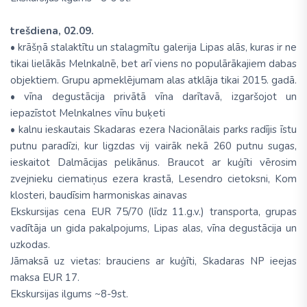
trešdiena, 02.09.
• krāšņā stalaktītu un stalagmītu galerija Lipas alās, kuras ir ne
tikai lielākās Melnkalnē, bet arī viens no populārākajiem dabas
objektiem. Grupu apmeklējumam alas atklāja tikai 2015. gadā.
• vīna degustācija privātā vīna darītavā, izgaršojot un
iepazīstot Melnkalnes vīnu buķeti
• kalnu ieskautais Skadaras ezera Nacionālais parks radījis īstu
putnu paradīzi, kur ligzdas vij vairāk nekā 260 putnu sugas,
ieskaitot Dalmācijas pelikānus. Braucot ar kuģīti vērosim
zvejnieku ciematiņus ezera krastā, Lesendro cietoksni, Kom
klosteri, baudīsim harmoniskas ainavas
Ekskursijas cena EUR 75/70 (līdz 11.g.v.) transporta, grupas
vadītāja un gida pakalpojums, Lipas alas, vīna degustācija un
uzkodas.
Jāmaksā uz vietas: brauciens ar kuģīti, Skadaras NP ieejas
maksa EUR 17.
Ekskursijas ilgums ~8-9st.