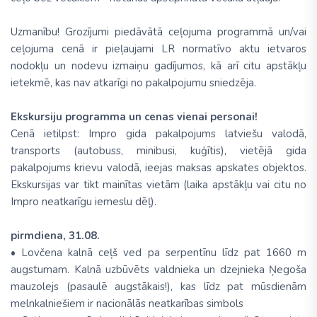
Uzmanību! Grozījumi piedāvātā ceļojuma programmā un/vai
ceļojuma cenā ir pieļaujami LR normatīvo aktu ietvaros
nodokļu un nodevu izmaiņu gadījumos, kā arī citu apstākļu
ietekmē, kas nav atkarīgi no pakalpojumu sniedzēja.
Ekskursiju programma un cenas vienai personai!
Cenā ietilpst: Impro gida pakalpojums latviešu valodā,
transports (autobuss, minibusi, kuģītis), vietējā gida
pakalpojums krievu valodā, ieejas maksas apskates objektos.
Ekskursijas var tikt mainītas vietām (laika apstākļu vai citu no
Impro neatkarīgu iemeslu dēļ).
pirmdiena, 31.08.
• Lovčena kalnā ceļš ved pa serpentīnu līdz pat 1660 m
augstumam. Kalnā uzbūvēts valdnieka un dzejnieka Ņegoša
mauzolejs (pasaulē augstākais!), kas līdz pat mūsdienām
melnkalniešiem ir nacionālās neatkarības simbols