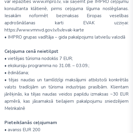
var iepazīties www.impro.lv, vai saņemt pie IMPRO ceļojumu
konsultanta klātienē, pirms ceļojuma līguma noslēgšanas.
Iesakām noformēt bezmaksas Eiropas veselības
apdrošināšanas karti EVAK uzziņai:
https://www.vmnvd.gov.lv/lv/evak-karte
• IMPRO grupas vadītāja – gida pakalpojums latviešu valodā
Ceļojuma cenā neietilpst
• vietējais tūrisma nodoklis 7 EUR;
• ekskursiju programma no 31.08. – 03.09.;
• ēdināšana;
• tējas naudas un tamlīdzīgi maksājumi atbilstoši konkrētās
valsts tradīcijām un tūrisma industrijas prasībām. Klientam
jārēķinās, ka tējas naudas veidos papildu izmaksas ~30 EUR
apmērā, kas jāsamaksā tiešajiem pakalpojumu sniedzējiem
Melnkalnē
Pieteikšanās ceļojumam
• avanss EUR 200