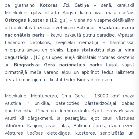
pa gleznaino
Kotoras līci
.
Cetiņe
– senā, karaliskā
Melnkalnes galvaspilsēta. Augstu kalnā aizas malā esošais
Ostrogas klosteris
(12. g.s.) – viena no visapmeklētākajām
ortodoksālās baznīcas svētnīcām Balkānos.
Skadaras ezera
nacionālais
parks
– kalnu ieskautā putnu paradise,
Vrpazar
,
Lesendro cietoksnis, zvejnieku ciematiņi – harmoniska,
mierpilna ainava un pikniks.
Lipas stalaktītu
alas un
vīna
degustācija. . (13 g.s.) upes ielejā dibinātais Moračas klosteris
un
Biogradska Gora nacionālais parks
ļaujot sajust
pirmatnējā meža vareno elpu un apbrīnot ledus laikmeta
atstāto mantojumu – kristāldzidro Biogradsko ezeru.
Melnkalne, Montenegro, Crna Gora – 13000 km² mazā
valstiņa ir unikāla, pateicoties pārsteidzošajai dabas
daudzveidībai. Dināru un Durmitora kalni, šķiet, ieskāvuši savu
valsti kā dārgakmeni, lai pasargātu, ejot cauri vēstures
līkločiem. Kanjoni, aizas, alas, Balkānu fjords, dzidri ezeri,
vēstures liecības cietokšņos, klosteros, senpilsētās un,