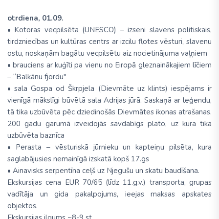
otrdiena, 01.09.
• Kotoras vecpilsēta (UNESCO) – izseni slavens politiskais,
tirdzniecības un kultūras centrs ar izcilu flotes vēsturi, slavenu
ostu, noskaņām bagātu vecpilsētu aiz nocietinājuma vaļņiem
• brauciens ar kuģīti pa vienu no Eiropā gleznainākajiem līčiem
– “Balkānu fjordu"
• sala Gospa od Škrpjela (Dievmāte uz klints) iespējams ir
vienīgā mākslīgi būvētā sala Adrijas jūrā. Saskaņā ar leģendu,
tā tika uzbūvēta pēc dziedinošās Dievmātes ikonas atrašanas.
200 gadu garumā izveidojās savdabīgs plato, uz kura tika
uzbūvēta baznīca
• Perasta – vēsturiskā jūrnieku un kapteiņu pilsēta, kura
saglabājusies nemainīgā izskatā kopš 17.gs
• Ainavisks serpentīna ceļš uz Njegušu un skatu baudīšana.
Ekskursijas cena EUR 70/65 (līdz 11.g.v.) transporta, grupas
vadītāja un gida pakalpojums, ieejas maksas apskates
objektos.
Ekskursijas ilgums ~8-9 st.