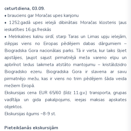
ceturtdiena, 03.09.
• brauciens gar Moračas upes kanjonu
• 1252.gadā upes ielejā dibinātais Moračas klosteris ļaus
ieskatīties 16.gs.freskās
• Melnkalnes kalnu sirdī, starp Taras un Limas upju ielejām,
slēpjas viens no Eiropas pēdējiem dabas dārgumiem –
Biogradska Gora nacionālais parks. Tā ir vieta, kur laiks šķiet
apstājies, ļaujot sajust pirmatnējā meža vareno elpu un
apbrīnot ledus laikmeta atstāto mantojumu – kristāldzidro
Biogradsko ezeru. Biogradska Gora ir slavena ar savu
pirmatnējo mežu, kas ir viens no trim pēdējiem šāda veida
mežiem Eiropā.
Ekskursijas cena EUR 65/60 (līdz 11.g.v.) transporta, grupas
vadītāja un gida pakalpojums, ieejas maksas apskates
objektos.
Ekskursijas ilgums ~8-9 st.
Pieteikšanās ekskursijām