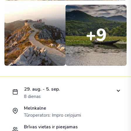
+9
Ielādējam piedāvājumu...
29. aug. - 5. sep.
8 dienas
Melnkalne
Tūroperators:
Impro ceļojumi
Brīvas vietas ir pieejamas