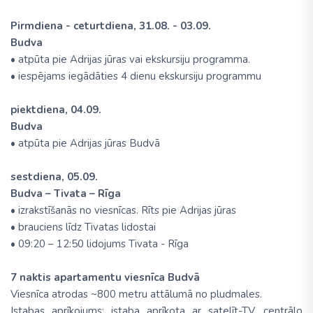
Pirmdiena - ceturtdiena, 31.08. - 03.09.
Budva
• atpūta pie Adrijas jūras vai ekskursiju programma.
• iespējams iegādāties 4 dienu ekskursiju programmu
piektdiena, 04.09.
Budva
• atpūta pie Adrijas jūras Budvā
sestdiena, 05.09.
Budva – Tivata – Rīga
• izrakstīšanās no viesnīcas. Rīts pie Adrijas jūras
• brauciens līdz Tivatas lidostai
• 09:20 – 12:50 lidojums Tivata - Rīga
7 naktis apartamentu viesnīca Budvā
Viesnīca atrodas ~800 metru attālumā no pludmales.
Istabas aprīkojums: istaba aprīkota ar satelīt-TV, centrālo