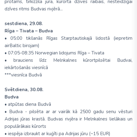
protams, tirkīzzilā jūra, kūrorta dzīves raibais, nesteidzīgai
dzīves ritms Budvas rivjērā...
sestdiena, 29.08.
Rīga – Tivata – Budva
• 05:00 tikšanās Rīgas Starptautiskajā lidostā (iepretim
airBaltic birojam)
• 07:05-08:35 Norwegian lidojums Rīga – Tivata
• brauciens līdz Melnkalnes kūrortpilsētai Budvai,
iekārtošanās viesnīcā
***viesnīca Budvā
Svētdiena, 30.08.
Budva
• atpūtas diena Budvā
• Budva - pilsēta ar ar vairāk kā 2500 gadu senu vēsturi
Adrijas jūras krastā. Budvas rivjēra ir Melnkalnes lielākais un
populārākais kūrorts
• iespēja izbraukt ar kuģīti pa Adrijas jūru (~15 EUR)