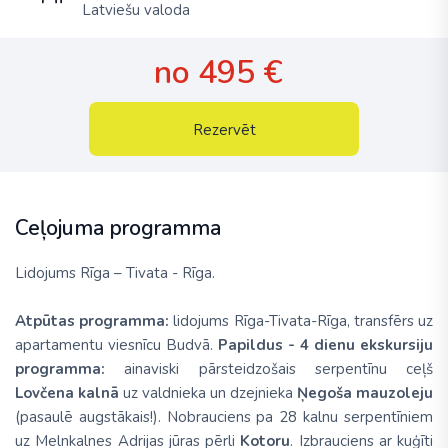
Latviešu valoda
no 495 €
Rezervēt
Ceļojuma programma
Lidojums
Rīga – Tivata - Rīga.
Atpūtas programma:
lidojums Rīga-Tivata-Rīga, transfērs uz
apartamentu viesnīcu Budvā.
Papildus
- 4 dienu ekskursiju
programma:
ainaviski pārsteidzošais serpentīnu ceļš
Lovčena kalnā
uz valdnieka un dzejnieka
Ņegoša mauzoleju
(pasaulē augstākais!). Nobrauciens pa 28 kalnu serpentīniem
uz Melnkalnes Adrijas jūras pērli
Kotoru
. Izbrauciens ar kuģīti