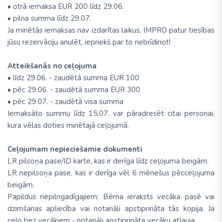
• otrā iemaksa EUR 200 līdz 29.06.
• pilna summa līdz 29.07.
Ja minētās iemaksas nav izdarītas laikus, IMPRO patur tiesības
jūsu rezervāciju anulēt, iepriekš par to nebrīdinot!
Atteikšanās no ceļojuma
• līdz 29.06. - zaudētā summa EUR 100
• pēc 29.06. - zaudētā summa EUR 300
• pēc 29.07. - zaudētā visa summa
Iemaksāto summu līdz 15.07. var pāradresēt citai personai,
kura vēlas doties minētajā ceļojumā.
Ceļojumam nepieciešamie dokumenti
LR pilsoņa pase/ID karte, kas ir derīga līdz ceļojuma beigām.
LR nepilsoņa pase, kas ir derīga vēl 6 mēnešus pēcceļojuma
beigām.
Papildus nepilngadīgajiem: Bērna ieraksts vecāka pasē vai
dzimšanas apliecība vai notariāli apstiprināta tās kopija. Ja
ceļo bez vecākiem - notariāli apstiprināta vecāku atļauja.