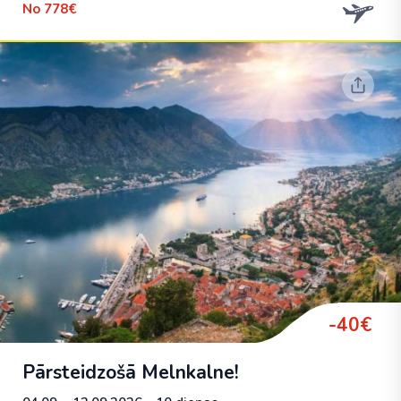
No
778€
-40€
Pārsteidzošā Melnkalne!