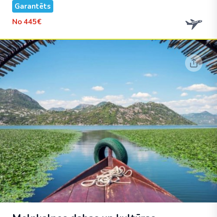
Garantēts
No
445€