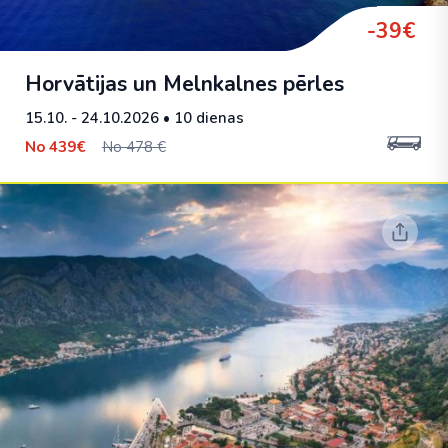
-39€
Horvātijas un Melnkalnes pērles
15.10. - 24.10.2026
• 10 dienas
No
439€
No 478 €