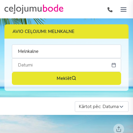
AVIO CEĻOJUMI: MELNKALNE
Meklēt
Kārtot pēc: Datuma