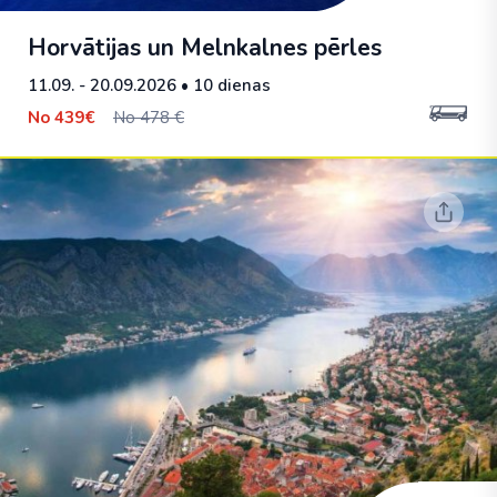
Horvātijas un Melnkalnes pērles
11.09. - 20.09.2026
• 10 dienas
No
439€
No 478 €