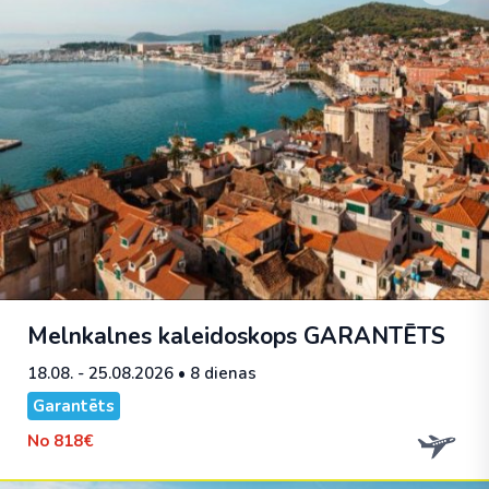
Melnkalnes kaleidoskops
GARANTĒTS
18.08. - 25.08.2026
• 8 dienas
Garantēts
No
818€