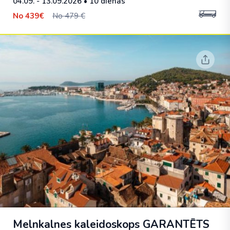
04.09. - 13.09.2026
• 10 dienas
No
439€
No 479 €
Melnkalnes kaleidoskops
GARANTĒTS