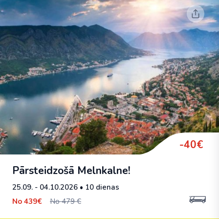
-40€
Pārsteidzošā Melnkalne!
25.09. - 04.10.2026
• 10 dienas
No
439€
No 479 €