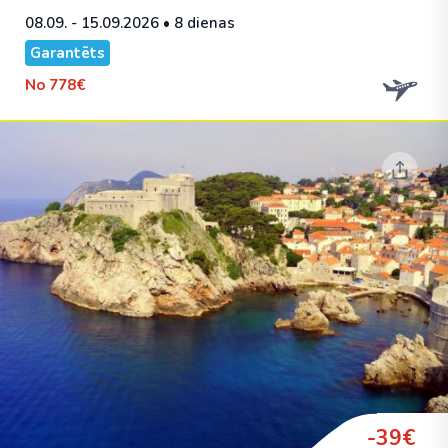
08.09. - 15.09.2026
• 8 dienas
Garantēts
No
778€
-39€