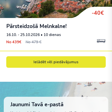
-40€
Pārsteidzošā Melnkalne!
16.10. - 25.10.2026
• 10 dienas
No
439€
No 479 €
Ielādēt vēl piedāvājumus
Jaunumi Tavā e-pastā