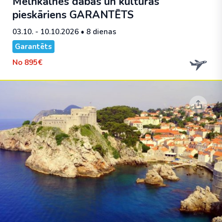
Melnkalnes dabas un kultūras
pieskāriens
GARANTĒTS
03.10. - 10.10.2026
• 8 dienas
Garantēts
No
895€