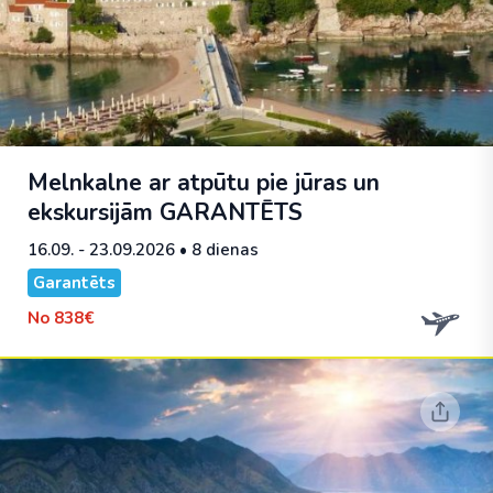
Melnkalne ar atpūtu pie jūras un
ekskursijām
GARANTĒTS
16.09. - 23.09.2026
• 8 dienas
Garantēts
No
838€