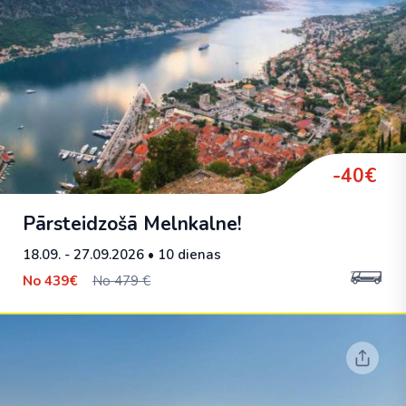
-40€
Pārsteidzošā Melnkalne!
18.09. - 27.09.2026
• 10 dienas
No
439€
No 479 €