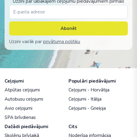
Uzzini par labākajiem ceļojumu piedāvājumiem pirmais
Abonēt
Uzzini vairāk par
privātuma politiku
Ceļojumi
Populāri piedāvājumi
Atpūtas ceļojumi
Ceļojumi - Horvātija
Autobusu ceļojumi
Ceļojumi - Itālija
Avio ceļojumi
Ceļojumi - Grieķija
SPA brīvdienas
Dažādi piedāvājumi
Cits
Skolēnu brīvlaikā
Noderīga informācija