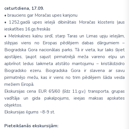
ceturtdiena, 17.09.
• brauciens gar Moračas upes kanjonu
• 1252.gadā upes ielejā dibinātais Moračas klosteris ļaus
ieskatīties 16.gs.freskās
• Melnkalnes kalnu sirdī, starp Taras un Limas upju ielejām,
slēpjas viens no Eiropas pēdējiem dabas dārgumiem –
Biogradska Gora nacionālais parks. Tā ir vieta, kur laiks šķiet
apstājies, ļaujot sajust pirmatnējā meža vareno elpu un
apbrīnot ledus laikmeta atstāto mantojumu – kristāldzidro
Biogradsko ezeru. Biogradska Gora ir slavena ar savu
pirmatnējo mežu, kas ir viens no trim pēdējiem šāda veida
mežiem Eiropā.
Ekskursijas cena EUR 65/60 (līdz 11.g.v.) transporta, grupas
vadītāja un gida pakalpojums, ieejas maksas apskates
objektos.
Ekskursijas ilgums ~8-9 st.
Pieteikšanās ekskursijām: