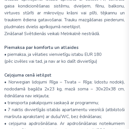
gaisa kondicionēšanas sistēmu, dvieļiem, fēnu, balkonu,
virtuves stūrīti ar mikroviļņu krāsni vai plīti, tējkannu un
traukiem ēdiena gatavošanai. Trauku mazgāšanas piederumi,
pludmales dvielis aprīkojumā neietilpst.
Zināšanai! Svētdienās veikali Melnkalnē nestrādā.
Piemaksa par komfortu un atlaides
• piemaksa, ja vēlaties vienvietīgu istabu EUR 180
(pēc izvēles vai tad, ja nav ar ko dalīt divvietīgu)
Ceļojuma cenā ietilpst
• Norwegian lidojumi Rīga – Tivata – Rīga; lidostu nodokļi,
nododamā bagāža 2x23 kg, mazā soma – 30x20x38 cm,
ēdināšana nav iekļauta;
• transporta pakalpojumi saskaņā ar programmu;
• 7 naktis divvietīgās istabās apartamentu viesnīcā (atbilstoši
maršruta aprakstam) ar dušu/WC, bez ēdināšanas;
• ceļojuma apdrošināšana. Ar apdrošināšanas noteikumiem