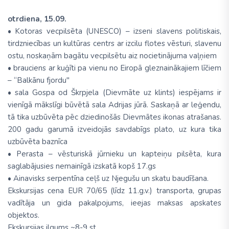
otrdiena, 15.09.
• Kotoras vecpilsēta (UNESCO) – izseni slavens politiskais,
tirdzniecības un kultūras centrs ar izcilu flotes vēsturi, slavenu
ostu, noskaņām bagātu vecpilsētu aiz nocietinājuma vaļņiem
• brauciens ar kuģīti pa vienu no Eiropā gleznainākajiem līčiem
– “Balkānu fjordu"
• sala Gospa od Škrpjela (Dievmāte uz klints) iespējams ir
vienīgā mākslīgi būvētā sala Adrijas jūrā. Saskaņā ar leģendu,
tā tika uzbūvēta pēc dziedinošās Dievmātes ikonas atrašanas.
200 gadu garumā izveidojās savdabīgs plato, uz kura tika
uzbūvēta baznīca
• Perasta – vēsturiskā jūrnieku un kapteiņu pilsēta, kura
saglabājusies nemainīgā izskatā kopš 17.gs
• Ainavisks serpentīna ceļš uz Njegušu un skatu baudīšana.
Ekskursijas cena EUR 70/65 (līdz 11.g.v.) transporta, grupas
vadītāja un gida pakalpojums, ieejas maksas apskates
objektos.
Ekskursijas ilgums ~8-9 st.