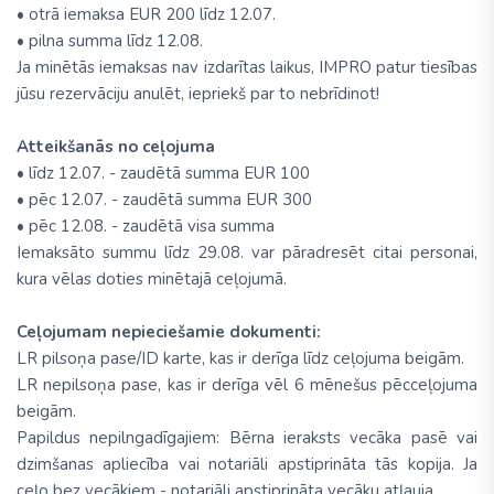
• otrā iemaksa EUR 200 līdz 12.07.
• pilna summa līdz 12.08.
Ja minētās iemaksas nav izdarītas laikus, IMPRO patur tiesības
jūsu rezervāciju anulēt, iepriekš par to nebrīdinot!
Atteikšanās no ceļojuma
• līdz 12.07. - zaudētā summa EUR 100
• pēc 12.07. - zaudētā summa EUR 300
• pēc 12.08. - zaudētā visa summa
Iemaksāto summu līdz 29.08. var pāradresēt citai personai,
kura vēlas doties minētajā ceļojumā.
Ceļojumam nepieciešamie dokumenti:
LR pilsoņa pase/ID karte, kas ir derīga līdz ceļojuma beigām.
LR nepilsoņa pase, kas ir derīga vēl 6 mēnešus pēcceļojuma
beigām.
Papildus nepilngadīgajiem: Bērna ieraksts vecāka pasē vai
dzimšanas apliecība vai notariāli apstiprināta tās kopija. Ja
ceļo bez vecākiem - notariāli apstiprināta vecāku atļauja.