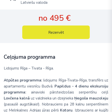
Latviešu valoda
no 495 €
Rezervēt
Ceļojuma programma
Lidojums
Rīga – Tivata - Rīga.
Atpūtas programma:
lidojums Rīga-Tivata-Rīga, transfērs uz
apartamentu viesnīcu Budvā.
Papildus
- 4 dienu ekskursiju
programma:
ainaviski pārsteidzošais serpentīnu ceļš
Lovčena kalnā
uz valdnieka un dzejnieka
Ņegoša mauzoleju
(pasaulē augstākais!). Nobrauciens pa 28 kalnu serpentīniem
uz Melnkalnes Adrijas jūras pērli
Kotoru
. Izbrauciens ar kuģīti