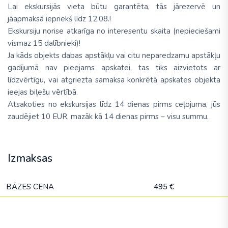
Lai ekskursijās vieta būtu garantēta, tās jārezervē un
jāapmaksā iepriekš līdz 12.08.!
Ekskursiju norise atkarīga no interesentu skaita (nepieciešami
vismaz 15 dalībnieki)!
Ja kāds objekts dabas apstākļu vai citu neparedzamu apstākļu
gadījumā nav pieejams apskatei, tas tiks aizvietots ar
līdzvērtīgu, vai atgriezta samaksa konkrētā apskates objekta
ieejas biļešu vērtībā.
Atsakoties no ekskursijas līdz 14 dienas pirms ceļojuma, jūs
zaudējiet 10 EUR, mazāk kā 14 dienas pirms – visu summu.
Izmaksas
BĀZES CENA
495 €