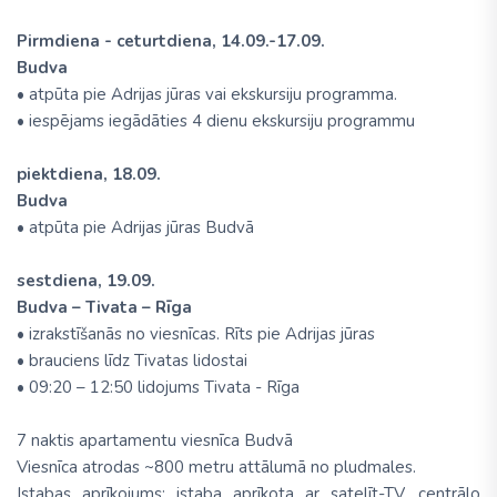
Pirmdiena - ceturtdiena, 14.09.-17.09.
Budva
• atpūta pie Adrijas jūras vai ekskursiju programma.
• iespējams iegādāties 4 dienu ekskursiju programmu
piektdiena, 18.09.
Budva
• atpūta pie Adrijas jūras Budvā
sestdiena, 19.09.
Budva – Tivata – Rīga
• izrakstīšanās no viesnīcas. Rīts pie Adrijas jūras
• brauciens līdz Tivatas lidostai
• 09:20 – 12:50 lidojums Tivata - Rīga
7 naktis apartamentu viesnīca Budvā
Viesnīca atrodas ~800 metru attālumā no pludmales.
Istabas aprīkojums: istaba aprīkota ar satelīt-TV, centrālo