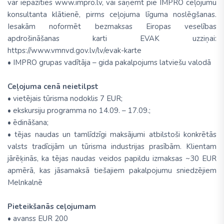
var iepazīties www.impro.lv, vai saņemt pie IMPRO ceļojumu
konsultanta klātienē, pirms ceļojuma līguma noslēgšanas.
Iesakām noformēt bezmaksas Eiropas veselības
apdrošināšanas karti EVAK uzziņai:
https://www.vmnvd.gov.lv/lv/evak-karte
• IMPRO grupas vadītāja – gida pakalpojums latviešu valodā
Ceļojuma cenā neietilpst
• vietējais tūrisma nodoklis 7 EUR;
• ekskursiju programma no 14.09. – 17.09.;
• ēdināšana;
• tējas naudas un tamlīdzīgi maksājumi atbilstoši konkrētās
valsts tradīcijām un tūrisma industrijas prasībām. Klientam
jārēķinās, ka tējas naudas veidos papildu izmaksas ~30 EUR
apmērā, kas jāsamaksā tiešajiem pakalpojumu sniedzējiem
Melnkalnē
Pieteikšanās ceļojumam
• avanss EUR 200