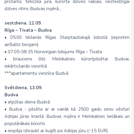
protams, tirkīzzilā jūra, kūrorta dzīves raibais, nesteidzīgai
dzīves ritms Budvas rivjērā...
sestdiena, 12.09.
Rīga – Tivata – Budva
• 05:00 tikšanās Rīgas Starptautiskajā lidostā (iepretim
airBaltic birojam)
• 07:05-08:35 Norwegian lidojums Rīga – Tivata
• brauciens līdz Melnkalnes kūrortpilsētai Budvai,
iekārtošanās viesnīcā
***apartamentu viesnīca Budvā
Svētdiena, 13.09.
Budva
• atpūtas diena Budvā
• Budva - pilsēta ar ar vairāk kā 2500 gadu senu vēsturi
Adrijas jūras krastā. Budvas rivjēra ir Melnkalnes lielākais un
populārākais kūrorts
• iespēja izbraukt ar kuģīti pa Adrijas jūru (~15 EUR)