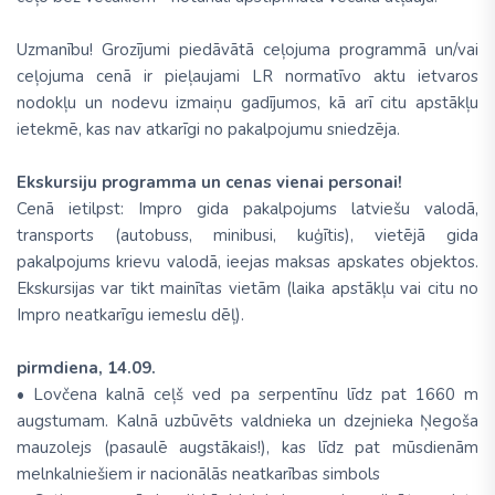
Uzmanību! Grozījumi piedāvātā ceļojuma programmā un/vai
ceļojuma cenā ir pieļaujami LR normatīvo aktu ietvaros
nodokļu un nodevu izmaiņu gadījumos, kā arī citu apstākļu
ietekmē, kas nav atkarīgi no pakalpojumu sniedzēja.
Ekskursiju programma un cenas vienai personai!
Cenā ietilpst: Impro gida pakalpojums latviešu valodā,
transports (autobuss, minibusi, kuģītis), vietējā gida
pakalpojums krievu valodā, ieejas maksas apskates objektos.
Ekskursijas var tikt mainītas vietām (laika apstākļu vai citu no
Impro neatkarīgu iemeslu dēļ).
pirmdiena, 14.09.
• Lovčena kalnā ceļš ved pa serpentīnu līdz pat 1660 m
augstumam. Kalnā uzbūvēts valdnieka un dzejnieka Ņegoša
mauzolejs (pasaulē augstākais!), kas līdz pat mūsdienām
melnkalniešiem ir nacionālās neatkarības simbols