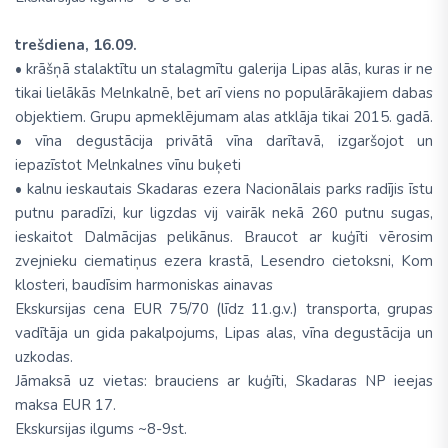
trešdiena, 16.09.
• krāšņā stalaktītu un stalagmītu galerija Lipas alās, kuras ir ne
tikai lielākās Melnkalnē, bet arī viens no populārākajiem dabas
objektiem. Grupu apmeklējumam alas atklāja tikai 2015. gadā.
• vīna degustācija privātā vīna darītavā, izgaršojot un
iepazīstot Melnkalnes vīnu buķeti
• kalnu ieskautais Skadaras ezera Nacionālais parks radījis īstu
putnu paradīzi, kur ligzdas vij vairāk nekā 260 putnu sugas,
ieskaitot Dalmācijas pelikānus. Braucot ar kuģīti vērosim
zvejnieku ciematiņus ezera krastā, Lesendro cietoksni, Kom
klosteri, baudīsim harmoniskas ainavas
Ekskursijas cena EUR 75/70 (līdz 11.g.v.) transporta, grupas
vadītāja un gida pakalpojums, Lipas alas, vīna degustācija un
uzkodas.
Jāmaksā uz vietas: brauciens ar kuģīti, Skadaras NP ieejas
maksa EUR 17.
Ekskursijas ilgums ~8-9st.