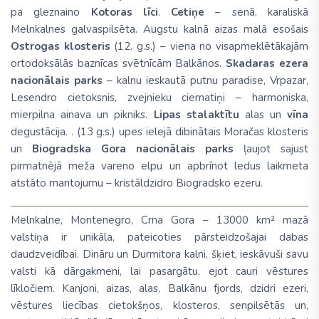
pa gleznaino
Kotoras līci
.
Cetiņe
– senā, karaliskā
Melnkalnes galvaspilsēta. Augstu kalnā aizas malā esošais
Ostrogas klosteris
(12. g.s.) – viena no visapmeklētākajām
ortodoksālās baznīcas svētnīcām Balkānos.
Skadaras ezera
nacionālais
parks
– kalnu ieskautā putnu paradise,
Vrpazar
,
Lesendro cietoksnis, zvejnieku ciematiņi – harmoniska,
mierpilna ainava un pikniks.
Lipas stalaktītu
alas un
vīna
degustācija. . (13 g.s.) upes ielejā dibinātais Moračas klosteris
un
Biogradska Gora nacionālais parks
ļaujot sajust
pirmatnējā meža vareno elpu un apbrīnot ledus laikmeta
atstāto mantojumu – kristāldzidro Biogradsko ezeru.
Melnkalne, Montenegro, Crna Gora – 13000 km² mazā
valstiņa ir unikāla, pateicoties pārsteidzošajai dabas
daudzveidībai. Dināru un Durmitora kalni, šķiet, ieskāvuši savu
valsti kā dārgakmeni, lai pasargātu, ejot cauri vēstures
līkločiem. Kanjoni, aizas, alas, Balkānu fjords, dzidri ezeri,
vēstures liecības cietokšņos, klosteros, senpilsētās un,