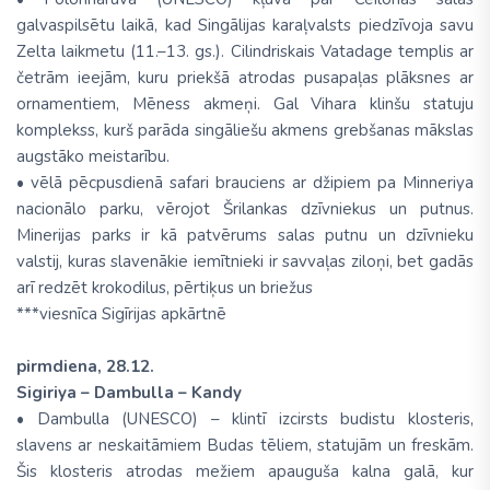
galvaspilsētu laikā, kad Singālijas karaļvalsts piedzīvoja savu
Zelta laikmetu (11.–13. gs.). Cilindriskais Vatadage templis ar
četrām ieejām, kuru priekšā atrodas pusapaļas plāksnes ar
ornamentiem, Mēness akmeņi. Gal Vihara klinšu statuju
komplekss, kurš parāda singāliešu akmens grebšanas mākslas
augstāko meistarību.
• vēlā pēcpusdienā safari brauciens ar džipiem pa Minneriya
nacionālo parku, vērojot Šrilankas dzīvniekus un putnus.
Minerijas parks ir kā patvērums salas putnu un dzīvnieku
valstij, kuras slavenākie iemītnieki ir savvaļas ziloņi, bet gadās
arī redzēt krokodilus, pērtiķus un briežus
***viesnīca Sigīrijas apkārtnē
pirmdiena, 28.12.
Sigiriya – Dambulla – Kandy
• Dambulla (UNESCO) – klintī izcirsts budistu klosteris,
slavens ar neskaitāmiem Budas tēliem, statujām un freskām.
Šis klosteris atrodas mežiem apauguša kalna galā, kur