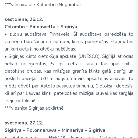
***viesnīca pie Kolombo (Negambo)
sestdiena, 26.12.
Colombo – Pinnawella – Sigiriya
• ziloņu audzētava Pinnavela. Šī audzētava paredzēta to
zilonēnu barošanai un aprūpei, kurus pametušas ziloņmātes
un kuri cietuši no cilvēku nežēlības.
• Sigīrijas klints cietokšņa apskate (UNESCO). Sigīrijā atrodas
nekad neieņemtās, 5. gs. celtās karaļa Kassapas pils-
cietokšņa drupas, kas milzīgas granīta klints galā cienīgi un
nošķirti paceļas 370 m augstumā virs apkārtējās ainavas. To
mēdz dēvēt par Astoto pasaules brīnumu, Cietoksni debesīs,
kā arī par Lauvas klinti, pateicoties milzīgai lauvai, kas sargāja
ieeju cietoksnī!
***viesnīca Sigīrijas apkārtnē
svētdiena, 27.12.
Sigiriya – Polonnaruwa – Minneriya – Sigiriya
• Polonnaruva (UNESCO) kļuva par Ceilonas salas