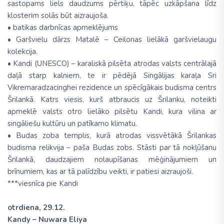
sastopams liels daudzums pērtiķu, tāpēc uzkāpšana līdz
klosterim solās būt aizraujoša.
• batikas darbnīcas apmeklējums
• Garšvielu dārzs Matalē – Ceilonas lielākā garšvielaugu
kolekcija.
• Kandi (UNESCO) – karaliskā pilsēta atrodas valsts centrālajā
daļā starp kalniem, te ir pēdējā Singālijas karaļa Sri
Vikremaradzacinghei rezidence un spēcīgākais budisma centrs
Šrilankā. Katrs viesis, kurš atbraucis uz Šrilanku, noteikti
apmeklē valsts otro lielāko pilsētu Kandi, kura vilina ar
singāliešu kultūru un patīkamo klimatu.
• Budas zoba templis, kurā atrodas vissvētākā Šrilankas
budisma relikvija – paša Budas zobs. Stāsti par tā nokļūšanu
Šrilankā, daudzajiem nolaupīšanas mēģinājumiem un
brīnumiem, kas ar tā palīdzību veikti, ir patiesi aizraujoši.
***viesnīca pie Kandi
otrdiena, 29.12.
Kandy – Nuwara Eliya