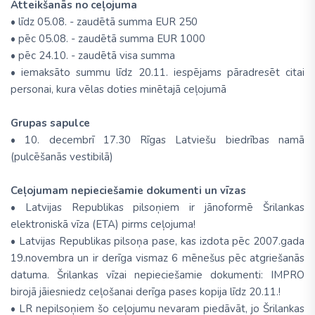
Atteikšanās no ceļojuma
• līdz 05.08. - zaudētā summa EUR 250
• pēc 05.08. - zaudētā summa EUR 1000
• pēc 24.10. - zaudētā visa summa
• iemaksāto summu līdz 20.11. iespējams pāradresēt citai
personai, kura vēlas doties minētajā ceļojumā
Grupas sapulce
• 10. decembrī 17.30 Rīgas Latviešu biedrības namā
(pulcēšanās vestibilā)
Ceļojumam nepieciešamie dokumenti un vīzas
• Latvijas Republikas pilsoņiem ir jānoformē Šrilankas
elektroniskā vīza (ETA) pirms ceļojuma!
• Latvijas Republikas pilsoņa pase, kas izdota pēc 2007.gada
19.novembra un ir derīga vismaz 6 mēnešus pēc atgriešanās
datuma. Šrilankas vīzai nepieciešamie dokumenti: IMPRO
birojā jāiesniedz ceļošanai derīga pases kopija līdz 20.11.!
• LR nepilsoņiem šo ceļojumu nevaram piedāvāt, jo Šrilankas