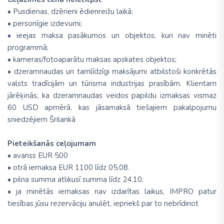
• Pusdienas, dzērieni ēdienreižu laikā;
• personīgie izdevumi;
• ieejas maksa pasākumos un objektos, kuri nav minēti
programmā;
• kameras/fotoaparātu maksas apskates objektos;
• dzeramnaudas un tamlīdzīgi maksājumi atbilstoši konkrētās
valsts tradīcijām un tūrisma industrijas prasībām. Klientam
jārēķinās, ka dzeramnaudas veidos papildu izmaksas vismaz
60 USD apmērā, kas jāsamaksā tiešajiem pakalpojumu
sniedzējiem Šrilankā
Pieteikšanās ceļojumam
• avanss EUR 500
• otrā iemaksa EUR 1100 līdz 05.08.
• pilna summa atlikusī summa līdz 24.10.
• ja minētās iemaksas nav izdarītas laikus, IMPRO patur
tiesības jūsu rezervāciju anulēt, iepriekš par to nebrīdinot