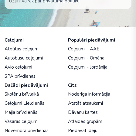
Uzzini vairāk par
privātuma politiku
Ceļojumi
Populāri piedāvājumi
Atpūtas ceļojumi
Ceļojumi - AAE
Autobusu ceļojumi
Ceļojumi - Omāna
Avio ceļojumi
Ceļojumi - Jordānija
SPA brīvdienas
Dažādi piedāvājumi
Cits
Skolēnu brīvlaikā
Noderīga informācija
Ceļojumi Lieldienās
Atstāt atsauksmi
Maija brīvdienās
Dāvanu kartes
Vasaras ceļojumi
Atlaides grupām
Novembra brīvdienās
Piedāvāt ideju