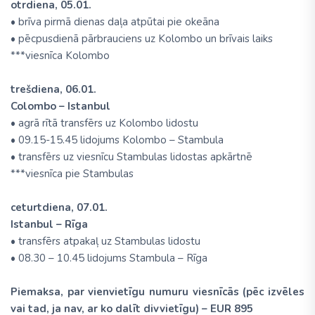
otrdiena, 05.01.
• brīva pirmā dienas daļa atpūtai pie okeāna
• pēcpusdienā pārbrauciens uz Kolombo un brīvais laiks
***viesnīca Kolombo
trešdiena, 06.01.
Colombo – Istanbul
• agrā rītā transfērs uz Kolombo lidostu
• 09.15-15.45 lidojums Kolombo – Stambula
• transfērs uz viesnīcu Stambulas lidostas apkārtnē
***viesnīca pie Stambulas
ceturtdiena, 07.01.
Istanbul – Rīga
• transfērs atpakaļ uz Stambulas lidostu
• 08.30 – 10.45 lidojums Stambula – Rīga
Piemaksa, par vienvietīgu numuru viesnīcās (pēc izvēles
vai tad, ja nav, ar ko dalīt divvietīgu) – EUR 895