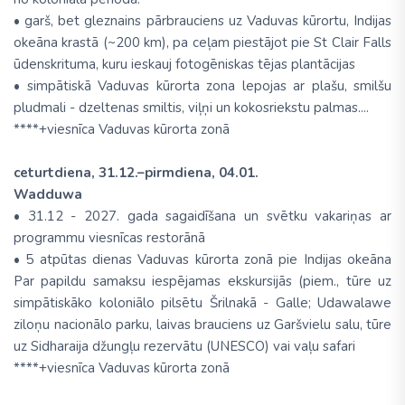
• garš, bet gleznains pārbrauciens uz Vaduvas kūrortu, Indijas
okeāna krastā (~200 km), pa ceļam piestājot pie St Clair Falls
ūdenskrituma, kuru ieskauj fotogēniskas tējas plantācijas
• simpātiskā Vaduvas kūrorta zona lepojas ar plašu, smilšu
pludmali - dzeltenas smiltis, viļņi un kokosriekstu palmas....
****+viesnīca Vaduvas kūrorta zonā
ceturtdiena, 31.12.–pirmdiena, 04.01.
Wadduwa
• 31.12 - 2027. gada sagaidīšana un svētku vakariņas ar
programmu viesnīcas restorānā
• 5 atpūtas dienas Vaduvas kūrorta zonā pie Indijas okeāna
Par papildu samaksu iespējamas ekskursijās (piem., tūre uz
simpātiskāko koloniālo pilsētu Šrilnakā - Galle; Udawalawe
ziloņu nacionālo parku, laivas brauciens uz Garšvielu salu, tūre
uz Sidharaija džungļu rezervātu (UNESCO) vai vaļu safari
****+viesnīca Vaduvas kūrorta zonā