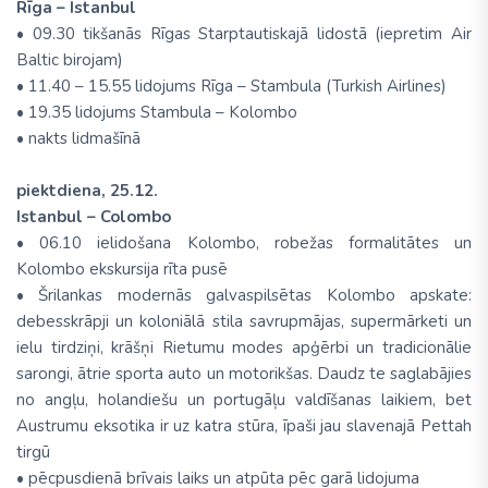
Rīga – Istanbul
• 09.30 tikšanās Rīgas Starptautiskajā lidostā (iepretim Air
Baltic birojam)
• 11.40 – 15.55 lidojums Rīga – Stambula (Turkish Airlines)
• 19.35 lidojums Stambula – Kolombo
• nakts lidmašīnā
piektdiena, 25.12.
Istanbul – Colombo
• 06.10 ielidošana Kolombo, robežas formalitātes un
Kolombo ekskursija rīta pusē
• Šrilankas modernās galvaspilsētas Kolombo apskate:
debesskrāpji un koloniālā stila savrupmājas, supermārketi un
ielu tirdziņi, krāšņi Rietumu modes apģērbi un tradicionālie
sarongi, ātrie sporta auto un motorikšas. Daudz te saglabājies
no angļu, holandiešu un portugāļu valdīšanas laikiem, bet
Austrumu eksotika ir uz katra stūra, īpaši jau slavenajā Pettah
tirgū
• pēcpusdienā brīvais laiks un atpūta pēc garā lidojuma