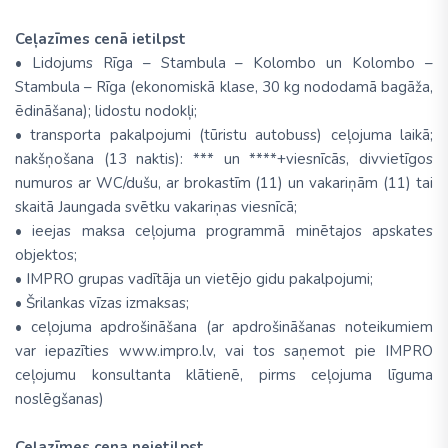
Ceļazīmes cenā ietilpst
• Lidojums Rīga – Stambula – Kolombo un Kolombo –
Stambula – Rīga (ekonomiskā klase, 30 kg nododamā bagāža,
ēdināšana); lidostu nodokļi;
• transporta pakalpojumi (tūristu autobuss) ceļojuma laikā;
nakšņošana (13 naktis): *** un ****+viesnīcās, divvietīgos
numuros ar WC/dušu, ar brokastīm (11) un vakariņām (11) tai
skaitā Jaungada svētku vakariņas viesnīcā;
• ieejas maksa ceļojuma programmā minētajos apskates
objektos;
• IMPRO grupas vadītāja un vietējo gidu pakalpojumi;
• Šrilankas vīzas izmaksas;
• ceļojuma apdrošināšana (ar apdrošināšanas noteikumiem
var iepazīties www.impro.lv, vai tos saņemot pie IMPRO
ceļojumu konsultanta klātienē, pirms ceļojuma līguma
noslēgšanas)
Ceļazīmes cena neietilpst