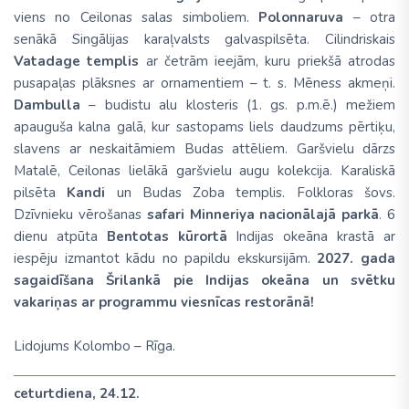
viens no Ceilonas salas simboliem.
Polonnaruva
– otra
senākā Singālijas karaļvalsts galvaspilsēta. Cilindriskais
Vatadage templis
ar četrām ieejām, kuru priekšā atrodas
pusapaļas plāksnes ar ornamentiem – t. s. Mēness akmeņi.
Dambulla
– budistu alu klosteris (1. gs. p.m.ē.) mežiem
apauguša kalna galā, kur sastopams liels daudzums pērtiķu,
slavens ar neskaitāmiem Budas attēliem. Garšvielu dārzs
Matalē, Ceilonas lielākā garšvielu augu kolekcija. Karaliskā
pilsēta
Kandi
un Budas Zoba templis. Folkloras šovs.
Dzīvnieku vērošanas
safari Minneriya nacionālajā parkā
. 6
dienu atpūta
Bentotas kūrortā
Indijas okeāna krastā ar
iespēju izmantot kādu no papildu ekskursijām.
2027. gada
sagaidīšana Šrilankā pie Indijas okeāna un svētku
vakariņas ar programmu viesnīcas restorānā!
Lidojums
Kolombo – Rīga.
ceturtdiena, 24.12.