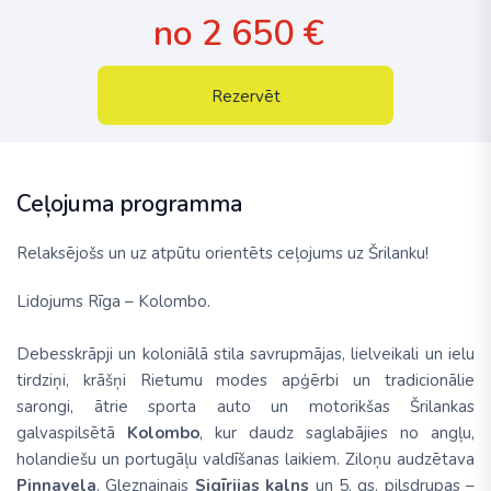
no 2 650 €
Rezervēt
Ceļojuma programma
Relaksējošs un uz atpūtu orientēts ceļojums uz Šrilanku!
Lidojums
Rīga – Kolombo
.
Debesskrāpji un koloniālā stila savrupmājas, lielveikali un ielu
tirdziņi, krāšņi Rietumu modes apģērbi un tradicionālie
sarongi, ātrie sporta auto un motorikšas Šrilankas
galvaspilsētā
Kolombo
, kur daudz saglabājies no angļu,
holandiešu un portugāļu valdīšanas laikiem. Ziloņu audzētava
Pinnavela
. Gleznainais
Sigīrijas kalns
un 5. gs. pilsdrupas –