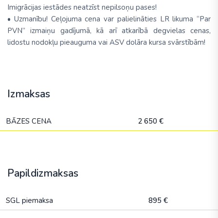
Imigrācijas iestādes neatzīst nepilsoņu pases!
• Uzmanību! Ceļojuma cena var palielināties LR likuma “Par
PVN” izmaiņu gadījumā, kā arī atkarībā degvielas cenas,
lidostu nodokļu pieauguma vai ASV dolāra kursa svārstībām!
Izmaksas
BĀZES CENA
2 650 €
Papildizmaksas
SGL piemaksa
895 €