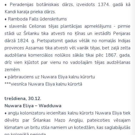
• Peradenijas botāniskais dārzs, izveidots 1374. gadā kā
Kandi karaļa prieka dārzs.
• Ramboda Falls ūdenskritums
• slavenās Ceilonas tējas plantācijas apmeklējums - pirmie
stādi uz Šrilanku tika atvesti no Ķīnas un iestādīti Perijaras
dārzā 1824. g. Pietspatsmit gadus vēlāk no nomaļās Indijas
provinces Assamas tika atvesti vēl vairāk tējas, bet zaļā zelta
audzēšana komerciālos nolūkos sākās tikai pēc 1867. gada,
drīz vien kļūstot par vienu no vadošajām tējas audzēšanas
zemēm
• pārbrauciens uz Nuwara Eliya kalnu kūrortu
***viesnīca Nuwara Eliya kalnu kūrortā
trešdiena, 30.12.
Nuwara Eliya – Wadduwa
• angļu kolonizatoru iecienītais kalnu kūrorts Nuwara Eliya tiek
dēvēts par Šrilankas Mazo Angliju, pateicoties vēsajam
klimatam un britu stila namiem un kotedžām, kas saglabājušās
no koloniālā perioda.