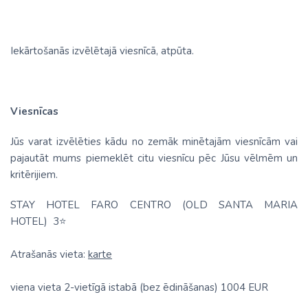
Iekārtošanās izvēlētajā viesnīcā, atpūta.
Viesnīcas
Jūs varat izvēlēties kādu no zemāk minētajām viesnīcām vai
pajautāt mums piemeklēt citu viesnīcu pēc Jūsu vēlmēm un
kritērijiem.
STAY HOTEL FARO CENTRO (OLD SANTA MARIA
HOTEL)
3
⭐
Atrašanās vieta:
karte
viena vieta 2-vietīgā istabā (bez ēdināšanas) 1004 EUR