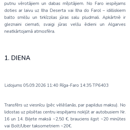
putnu vērotājiem un dabas mīļotājiem. No Faro iespējams
doties ar laivu uz Ilha Deserta vai Ilha do Farol – idilliskiem
balto smilšu un tirkīzzilas jūras salu pludmali. Apkārtnē ir
gleznaini ciemati, svaigi jūras velšu ēdieni un Algarves
neatkārtojamā atmosfēra.
1. DIENA
Lidojums 05.09.2026 11:40 Rīga-Faro 14:35 TP6403
Transfērs uz viesnīcu (pēc vēlēšanās, par papildus maksu). No
lidostas uz pilsētas centru iespējams nokļūt ar autobusiem Nr.
16 un 14. Biļete maksā ~2,50 €, brauciens ilgst ~20 minūtes
vai Bolt/Uber taksometriem ~20€.