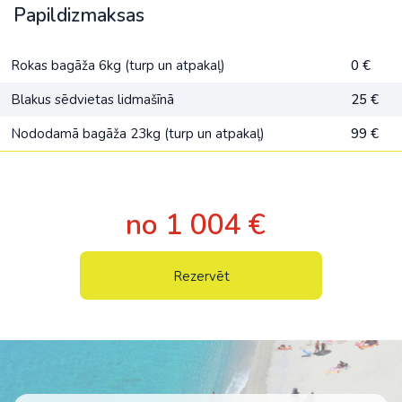
Papildizmaksas
Rokas bagāža 6kg (turp un atpakaļ)
0 €
Blakus sēdvietas lidmašīnā
25 €
Nododamā bagāža 23kg (turp un atpakaļ)
99 €
no 1 004 €
Rezervēt