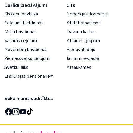
Dažādi piedāvājumi
Cits
Skolēnu brīvlaikā
Noderīga informācija
Ceļojumi Lieldienās
Atstāt atsauksmi
Maija brīvdienās
Dāvanu kartes
Vasaras ceļojumi
Atlaides grupām
Novembra brīvdienās
Piedāvāt ideju
Ziemassvētku ceļojumi
Jaunumi e-pastā
Svētku laiks
Atsauksmes
Ekskursijas pensionāriem
Seko mums socktīklos