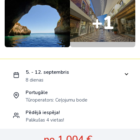
+1
Ielādējam piedāvājumu...
5. - 12. septembris
8 dienas
Portugāle
Tūroperators:
Ceļojumu bode
Pēdējā iespēja!
Palikušas 4 vietas!
no 1 004 €