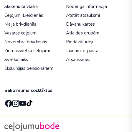
Skolēnu brīvlaikā
Noderīga informācija
Ceļojumi Lieldienās
Atstāt atsauksmi
Maija brīvdienās
Dāvanu kartes
Vasaras ceļojumi
Atlaides grupām
Novembra brīvdienās
Piedāvāt ideju
Ziemassvētku ceļojumi
Jaunumi e-pastā
Svētku laiks
Atsauksmes
Ekskursijas pensionāriem
Seko mums socktīklos