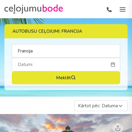
AUTOBUSU CEĻOJUMI: FRANCIJA
Meklēt
Kārtot pēc: Datuma