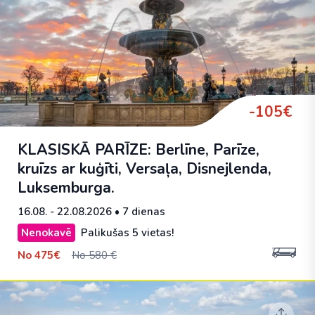
-105€
KLASISKĀ PARĪZE: Berlīne, Parīze,
kruīzs ar kuģīti, Versaļa, Disnejlenda,
Luksemburga.
16.08. - 22.08.2026
• 7 dienas
Nenokavē
Palikušas 5 vietas!
No
475€
No 580 €