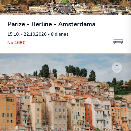
Parīze - Berlīne - Amsterdama
15.10. - 22.10.2026
• 8 dienas
No
468€