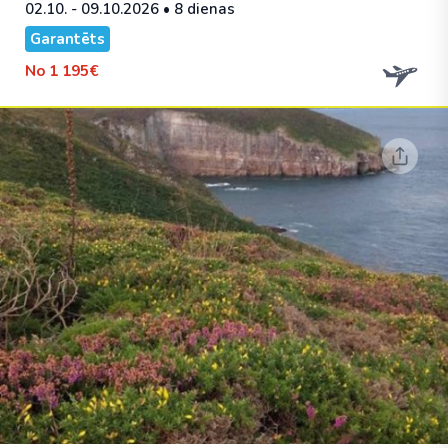
02.10. - 09.10.2026
• 8 dienas
Garantēts
No
1 195€