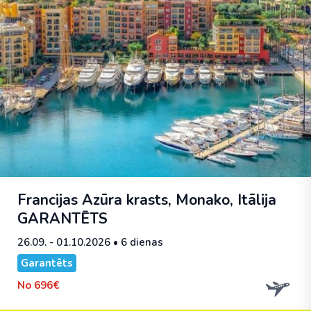
Francijas Azūra krasts, Monako, Itālija
GARANTĒTS
26.09. - 01.10.2026
• 6 dienas
Garantēts
No
696€