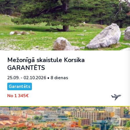
Mežonīgā skaistule Korsika
GARANTĒTS
25.09. - 02.10.2026
• 8 dienas
Garantēts
No
1 345€