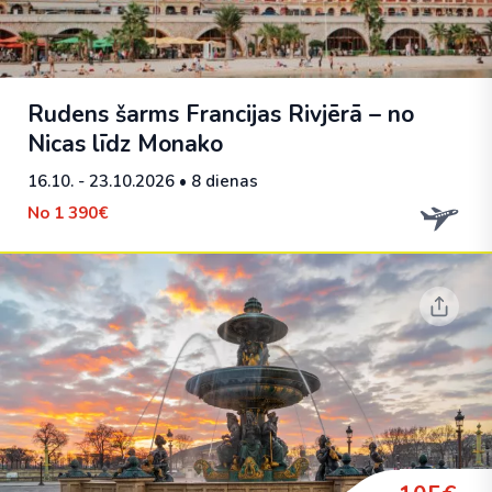
Rudens šarms Francijas Rivjērā – no
Nicas līdz Monako
16.10. - 23.10.2026
• 8 dienas
No
1 390€