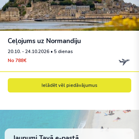
Ceļojums uz Normandiju
20.10. - 24.10.2026
• 5 dienas
No
788€
Ielādēt vēl piedāvājumus
Jaunumi Tavā e-pastā