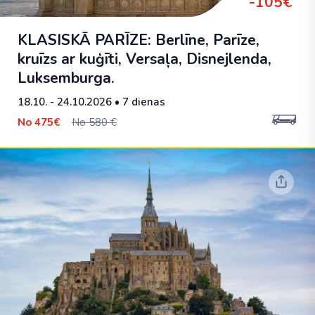
-105€
KLASISKĀ PARĪZE: Berlīne, Parīze,
kruīzs ar kuģīti, Versaļa, Disnejlenda,
Luksemburga.
18.10. - 24.10.2026
• 7 dienas
No
475€
No 580 €