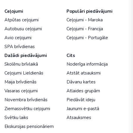
Ceļojumi
Populāri piedāvājumi
Atpūtas ceļojumi
Ceļojumi - Maroka
Autobusu ceļojumi
Ceļojumi - Francija
Avio ceļojumi
Ceļojumi - Portugāle
SPA brīvdienas
Dažādi piedāvājumi
Cits
Skolēnu brīvlaikā
Noderīga informācija
Ceļojumi Lieldienās
Atstāt atsauksmi
Maija brīvdienās
Dāvanu kartes
Vasaras ceļojumi
Atlaides grupām
Novembra brīvdienās
Piedāvāt ideju
Ziemassvētku ceļojumi
Jaunumi e-pastā
Svētku laiks
Atsauksmes
Ekskursijas pensionāriem