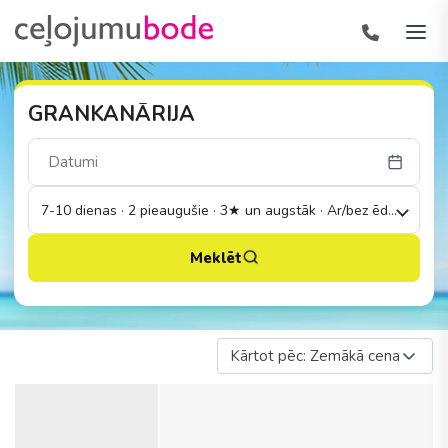
GRANKANĀRIJA
7-10 dienas · 2 pieaugušie · 3★ un augstāk · Ar/bez ēdināšanas
Meklēt
Kārtot pēc: Zemākā cena