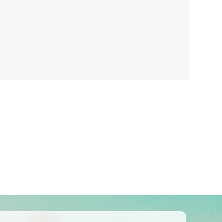
Kolumbija
Kostarika
Meksika
Panama