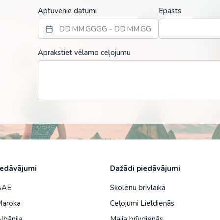
Malaizija
Aptuvenie datumi
Epasts
Nepāla
Omāna
Aprakstiet vēlamo ceļojumu
Saūda Arābija
Singapūra
Šrilanka
Tadžikistāna
Taizeme
Uzbekistāna
iedāvājumi
Dažādi piedāvājumi
Vjetnama
 AAE
Skolēnu brīvlaikā
Maroka
Ceļojumi Lieldienās
lbānija
Maija brīvdienās