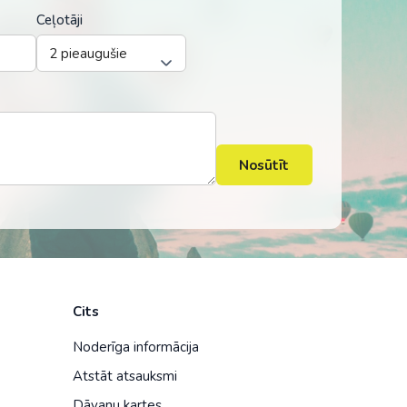
Ceļotāji
Nosūtīt
Cits
Noderīga informācija
Atstāt atsauksmi
Dāvanu kartes