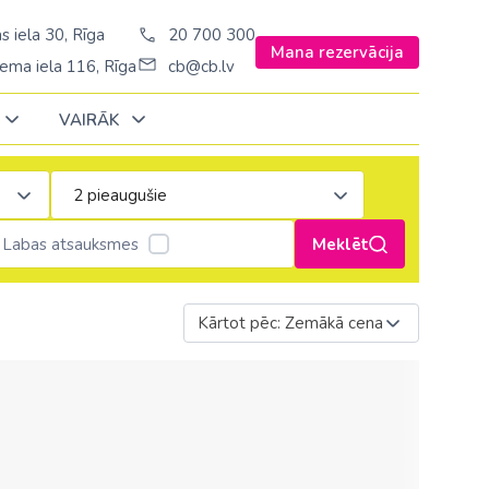
s iela 30, Rīga
20 700 300
Mana rezervācija
ema iela 116, Rīga
cb@cb.lv
VAIRĀK
Decembrī
Decembrī
Decembrī
Janvārī
Janvārī
Janvārī
Labas atsauksmes
Meklēt
Amerika
Amerika
Ungārija
Stambulā)
Argentīna
Kārtot pēc: Zemākā cena
Vācija
š. Stambulā/
ASV
Zviedrija
ēš. Stambulā)
Brazīlija
sēš. Stambulā)
Dominikānas republika
Kanāda