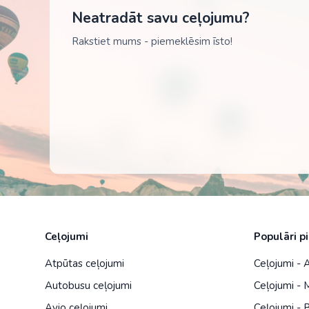
Neatradāt savu ceļojumu?
Rakstiet mums - piemeklēsim īsto!
Ceļojumi
Populāri p
Atpūtas ceļojumi
Ceļojumi -
Autobusu ceļojumi
Ceļojumi - 
Avio ceļojumi
Ceļojumi - B