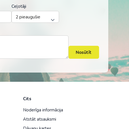
Ceļotāji
Nosūtīt
Cits
Noderīga informācija
Atstāt atsauksmi
Dāvanu kartes