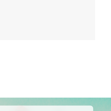
Kolumbija
Kostarika
Meksika
Panama