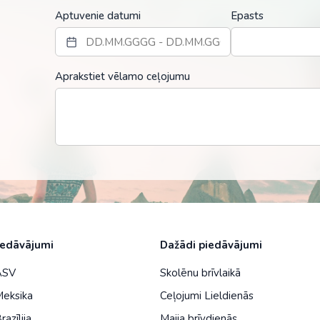
Malaizija
Aptuvenie datumi
Epasts
Nepāla
Omāna
Aprakstiet vēlamo ceļojumu
Saūda Arābija
Singapūra
Šrilanka
Tadžikistāna
Taizeme
Uzbekistāna
iedāvājumi
Dažādi piedāvājumi
Vjetnama
 ASV
Skolēnu brīvlaikā
Meksika
Ceļojumi Lieldienās
razīlija
Maija brīvdienās