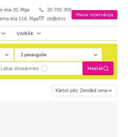
s iela 30, Rīga
20 700 300
Mana rezervācija
ema iela 116, Rīga
cb@cb.lv
VAIRĀK
Decembrī
Decembrī
Decembrī
Janvārī
Janvārī
Janvārī
Labas atsauksmes
Meklēt
Amerika
Amerika
Ungārija
Stambulā)
Argentīna
Kārtot pēc: Zemākā cena
Vācija
š. Stambulā/
ASV
Zviedrija
ēš. Stambulā)
Brazīlija
sēš. Stambulā)
Dominikānas republika
Kanāda