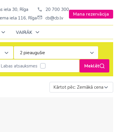
s iela 30, Rīga
20 700 300
Mana rezervācija
ema iela 116, Rīga
cb@cb.lv
VAIRĀK
Decembrī
Decembrī
Decembrī
Janvārī
Janvārī
Janvārī
Labas atsauksmes
Meklēt
Amerika
Amerika
Ungārija
Stambulā)
Argentīna
Kārtot pēc: Zemākā cena
Vācija
š. Stambulā/
ASV
Zviedrija
ēš. Stambulā)
Brazīlija
sēš. Stambulā)
Dominikānas republika
Kanāda