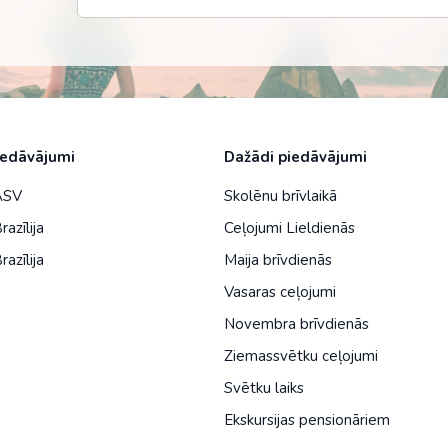
Malaizija
Nepāla
Omāna
Saūda Arābija
iedāvājumi
Dažādi piedāvājumi
Singapūra
 ASV
Skolēnu brīvlaikā
Šrilanka
razīlija
Ceļojumi Lieldienās
Tadžikistāna
razīlija
Maija brīvdienās
Taizeme
Vasaras ceļojumi
Novembra brīvdienās
Uzbekistāna
Ziemassvētku ceļojumi
Vjetnama
Svētku laiks
Ekskursijas pensionāriem