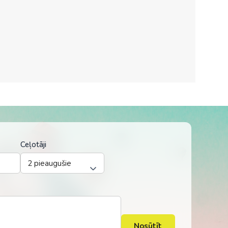
Kolumbija
Kostarika
Meksika
Panama
Ceļotāji
Nosūtīt