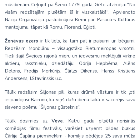
mūsdienām. Ceļojot pa Šveici 1779. gadā, Gēte atzīmēja: "No
visām redzētajām pilsētām šī ir visskaistākā". Apvienoto
Nāciju Organizācija pasludinājusi Berni par Pasaules Kultūras
mantojumu, tāpat kā Romu, Florenci, Ēģipti.
Ženēvas ezers
ir tik liels, ka tam pat ir paisumi un bēgumi.
Redzēsim Monblānu – visaugstāko Rietumeiropas virsotni.
Tieši šajā Šveices rajonā mieru un iedvesmu meklējuši virkne
aktieru, rakstnieku, dziedātāju: Odrija Hepbērna, Alēns
Delons, Fredijs Merkūrijs, Čārlzs Dikenss, Hanss Kristians
Andersens, I.Stavrinskis u.c.
Tālāk redzēsim Šiljonas pili, kuras drūmā vēsture ir tik ļoti
iespaidojusi Baironu, ka viņš dažu dienu laikā ir sacerējis savu
slaveno poēmu “Šiljonas gūsteknis”.
Tālāk dosimies uz
Veve
. Katru gadu pilsētā norisinās
komēdijas filmu festivāls, varēsiet uzņemt bildes blakus
Čārlija Čaplina piemineklim - komiķis pēdējos 25 sava mūža