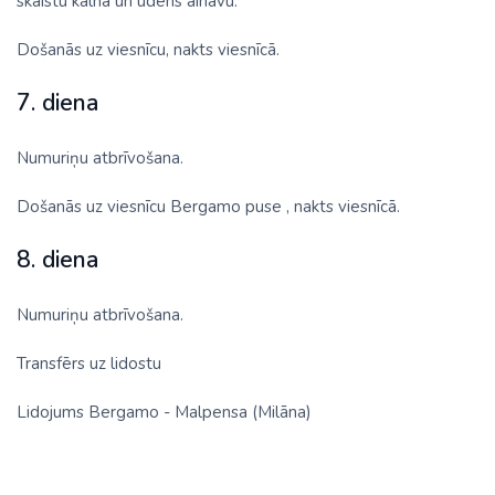
skaistu kalna un ūdens ainavu.
Došanās uz viesnīcu, nakts viesnīcā.
7. diena
Numuriņu atbrīvošana.
Došanās uz viesnīcu Bergamo puse , nakts viesnīcā.
8. diena
Numuriņu atbrīvošana.
Transfērs uz lidostu
Lidojums Bergamo - Malpensa (Milāna)