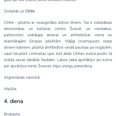
Došanās uz
Cīrihi
Cīrihe - pilsēta ar visaugstāko dzīves līmeni. Tas ir vislielākais
ekonomikas un kultūras centrs Šveicē, un vienlaikus,
pateicoties unikālajai ainavai un arhitektūrai, viena no
skaistākajām Eiropas pilsētām. Mājīgi izvietojusies starp
diviem kalniem, pilsēta amfiteātra veidā paceļas pa nogāzēm,
cauri tai plūst Limmatas upe, bet abās Cīrihes ezera pusēs tā
izrāda savas labākās fasādes. Labos laika apstākļos aiz ezera
pie apvāršņa mirdz Šveices Alpu sniegu panorāma.
Atgriešanās viesnīcā.
Atpūta.
4. diena
Brokastis.