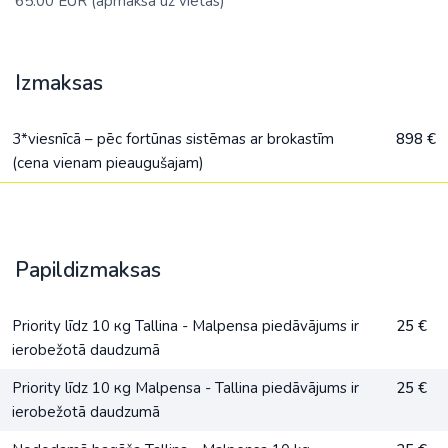
65.00 EUR (apmaksa uz vietas)
Izmaksas
3*viesnīcā – pēc fortūnas sistēmas ar brokastīm
898 €
(cena vienam pieaugušajam)
Papildizmaksas
Priority līdz 10 кg Tallina - Malpensa piedāvājums ir
25 €
ierobežotā daudzumā
Priority līdz 10 кg Malpensa - Tallina piedāvājums ir
25 €
ierobežotā daudzumā