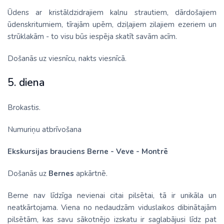
Ūdens ar kristāldzidrajiem kalnu strautiem, dārdošajiem
ūdenskritumiem, tīrajām upēm, dziļajiem zilajiem ezeriem un
strūklakām - to visu būs iespēja skatīt savām acīm.
Došanās uz viesnīcu, nakts viesnīcā.
5. diena
Brokastis.
Numuriņu atbrīvošana
Ekskursijas brauciens Berne - Veve - Montrē
Došanās uz
Bernes
apkārtnē.
Berne nav līdzīga nevienai citai pilsētai, tā ir unikāla un
neatkārtojama. Viena no nedaudzām viduslaikos dibinātajām
pilsētām, kas savu sākotnējo izskatu ir saglabājusi līdz pat