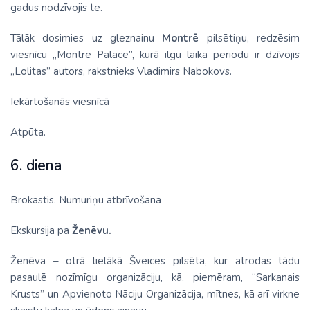
gadus nodzīvojis te.
Tālāk dosimies uz gleznainu
Montrē
pilsētiņu, redzēsim
viesnīcu „Montre Palace”, kurā ilgu laika periodu ir dzīvojis
„Lolitas” autors, rakstnieks Vladimirs Nabokovs.
Iekārtošanās viesnīcā
Atpūta.
6. diena
Brokastis. Numuriņu atbrīvošana
Ekskursija pa
Ženēvu.
Ženēva – otrā lielākā Šveices pilsēta, kur atrodas tādu
pasaulē nozīmīgu organizāciju, kā, piemēram, “Sarkanais
Krusts” un Apvienoto Nāciju Organizācija, mītnes, kā arī virkne