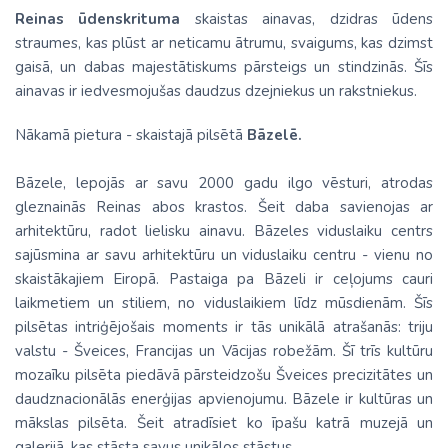
Reinas ūdenskrituma
skaistas ainavas, dzidras ūdens
straumes, kas plūst ar neticamu ātrumu, svaigums, kas dzimst
gaisā, un dabas majestātiskums pārsteigs un stindzinās. Šīs
ainavas ir iedvesmojušas daudzus dzejniekus un rakstniekus.
Nākamā pietura - skaistajā pilsētā
Bāzelē.
Bāzele, lepojās ar savu 2000 gadu ilgo vēsturi, atrodas
gleznainās Reinas abos krastos. Šeit daba savienojas ar
arhitektūru, radot lielisku ainavu. Bāzeles viduslaiku centrs
sajūsmina ar savu arhitektūru un viduslaiku centru - vienu no
skaistākajiem Eiropā. Pastaiga pa Bāzeli ir ceļojums cauri
laikmetiem un stiliem, no viduslaikiem līdz mūsdienām. Šīs
pilsētas intriģējošais moments ir tās unikālā atrašanās: triju
valstu - Šveices, Francijas un Vācijas robežām. Šī trīs kultūru
mozaīku pilsēta piedāvā pārsteidzošu Šveices precizitātes un
daudznacionālās enerģijas apvienojumu. Bāzele ir kultūras un
mākslas pilsēta. Šeit atradīsiet ko īpašu katrā muzejā un
galerijā, kas stāsta savus unikālos stāstus.