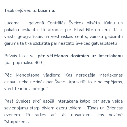
Tālāk ceļš ved uz
Lucernu.
Lucerna – galvenā Centrālās Šveices pilsēta. Kalnu un
pakalnu ieskauta, tā atrodas pie Fīrvaldšteterezera. Tā ir
valsts ģeogrāfiskais un vēsturiskais centrs, vairāku gadsimtu
garumā tā tika uzskatīta par neatzīto Šveices galvaspilsētu.
Brīvais laiks vai
pēc vēlēšanas dosimies uz Interlakenu
(par pap.maksu 40 € )
Pēc Mendelsona vārdiem: “Kas neredzēja Interlakenas
ainavu, neko nezinās par Šveici. Aprakstīt to ir neiespējams,
vārdi te ir bezspēcīgi..."
Pašā Šveices sirdī esošā Interlakena kalpo par sava veida
savienojumu starp diviem ezeru lokiem – Tūnas un Briencas
ezeriem. Tā radies arī tās nosaukums, kas nozīmē
“starpezeru”.