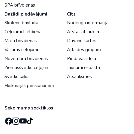
SPA brīvdienas
Dažādi piedāvājumi
Cits
Skolēnu brīvlaikā
Noderīga informācija
Ceļojumi Lieldienās
Atstāt atsauksmi
Maija brīvdienās
Dāvanu kartes
Vasaras ceļojumi
Atlaides grupām
Novembra brīvdienās
Piedāvāt ideju
Ziemassvētku ceļojumi
Jaunumi e-pastā
Svētku laiks
Atsauksmes
Ekskursijas pensionāriem
Seko mums socktīklos