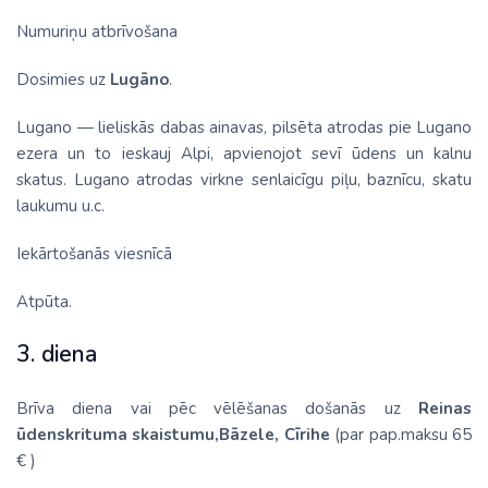
Numuriņu atbrīvošana
Dosimies uz
Lugāno
.
Lugano — lieliskās dabas ainavas, pilsēta atrodas pie Lugano
ezera un to ieskauj Alpi, apvienojot sevī ūdens un kalnu
skatus. Lugano atrodas virkne senlaicīgu piļu, baznīcu, skatu
laukumu u.c.
Iekārtošanās viesnīcā
Atpūta.
3. diena
Brīva diena vai pēc vēlēšanas došanās uz
Reinas
ūdenskrituma skaistumu,Bāzele, Cīrihe
(par pap.maksu 65
€ )