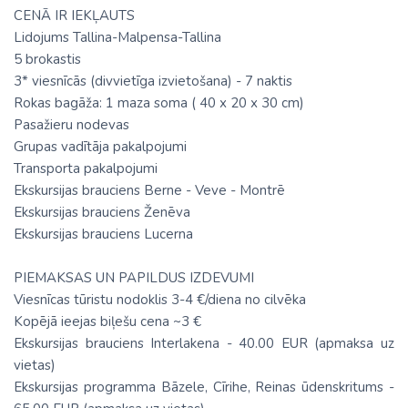
CENĀ IR IEKĻAUTS
Lidojums Tallina-Malpensa-Tallina
5 brokastis
3* viesnīcās (divvietīga izvietošana) - 7 naktis
Rokas bagāža: 1 maza soma ( 40 х 20 х 30 cm)
Pasažieru nodevas
Grupas vadītāja pakalpojumi
Transporta pakalpojumi
Ekskursijas brauciens Berne - Veve - Montrē
Ekskursijas brauciens Ženēva
Ekskursijas brauciens Lucerna
PIEMAKSAS UN PAPILDUS IZDEVUMI
Viesnīcas tūristu nodoklis 3-4 €/diena no cilvēka
Kopējā ieejas biļešu cena ~3 €
Ekskursijas brauciens Interlakena - 40.00 EUR (apmaksa uz
vietas)
Ekskursijas programma Bāzele, Cīrihe, Reinas ūdenskritums -