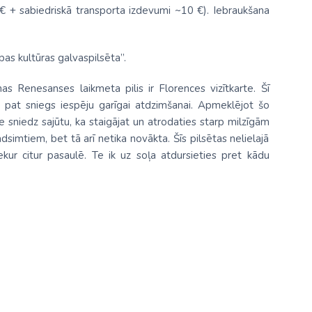
€ + sabiedriskā transporta izdevumi ~10 €). Iebraukšana
pas kultūras galvaspilsēta”.
as Renesanses laikmeta pilis ir Florences vizītkarte. Šī
t pat sniegs iespēju garīgai atdzimšanai. Apmeklējot šo
nce sniedz sajūtu, ka staigājat un atrodaties starp milzīgām
dsimtiem, bet tā arī netika novākta. Šīs pilsētas nelielajā
kur citur pasaulē. Te ik uz soļa atdursieties pret kādu