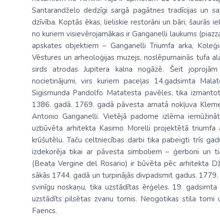
Santarandželo dedzīgi sargā pagātnes tradīcijas un sav
dzīvība. Koptās ēkas, lieliskie restorāni un bāri, šaurās i
no kuriem visievērojamākais ir Ganganelli laukums (piazza
apskates objektiem – Ganganelli Triumfa arka, Koleģiāl
Vēstures un arheoloģijas muzejs, noslēpumainās tufa alas
sirds atrodas Jupitera kalna nogāzē. Šeit joprojām 
nocietinājumi, virs kuriem paceļas 14.gadsimta Malat
Sigismunda Pandolfo Matatesta pavēles, tika izmantot
1386. gadā. 1769. gadā pāvesta amatā nokļuva Kleme
Antonio Ganganelli. Vietējā padome izlēma iemūžinā
uzbūvēta arhitekta Kasimo Morelli projektētā triumfa a
krūšutēlu. Taču celtniecības darbi tika pabeigti trīs 
izdekorēja tikai ar pāvesta simboliem – ģerboni un t
(Beata Vergine del Rosario) ir būvēta pēc arhitekta D
sākās 1744. gadā un turpinājās divpadsmit gadus. 1779. ga
svinīgu noskaņu, tika uzstādītas ērģeles. 19. gadsimt
uzstādīts pilsētas zvanu tornis. Neogotikas stila torn
Faencs.