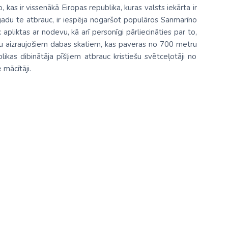
kas ir vissenākā Eiropas republika, kuras valsts iekārta ir
adu te atbrauc, ir iespēja nogaršot populāros Sanmarīno
apliktas ar nodevu, kā arī personīgi pārliecināties par to,
pu aizraujošiem dabas skatiem, kas paveras no 700 metru
likas dibinātāja pīšļiem atbrauc kristiešu svētceļotāji no
 mācītāji.