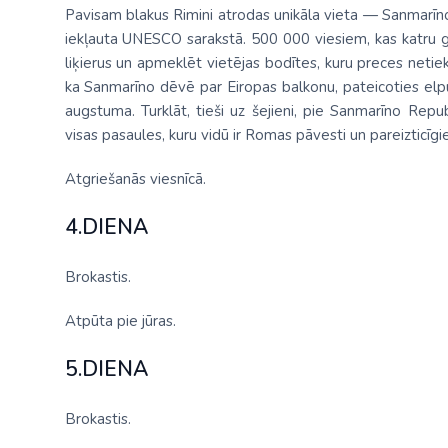
Pavisam blakus Rimini atrodas unikāla vieta — Sanmarīno, 
iekļauta UNESCO sarakstā. 500 000 viesiem, kas katru g
liķierus un apmeklēt vietējas bodītes, kuru preces netiek 
ka Sanmarīno dēvē par Eiropas balkonu, pateicoties el
augstuma. Turklāt, tieši uz šejieni, pie Sanmarīno Repub
visas pasaules, kuru vidū ir Romas pāvesti un pareizticīgie
Atgriešanās viesnīcā.
4.DIENA
Brokastis.
Atpūta pie jūras.
5.DIENA
Brokastis.