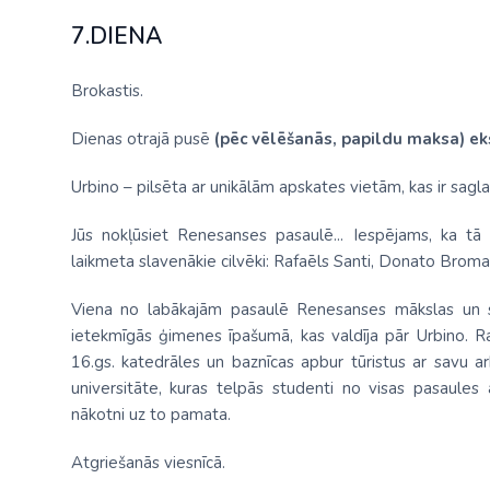
7.DIENA
Brokastis.
Dienas otrajā pusē
(pēc vēlēšanās, papildu maksa)
ek
Urbino – pilsēta ar unikālām apskates vietām, kas ir sagla
Jūs nokļūsiet Renesanses pasaulē... Iespējams, ka tā 
laikmeta slavenākie cilvēki: Rafaēls Santi, Donato Bromante
Viena no labākajām pasaulē Renesanses mākslas un sk
ietekmīgās ģimenes īpašumā, kas valdīja pār Urbino. R
16.gs. katedrāles un baznīcas apbur tūristus ar savu a
universitāte, kuras telpās studenti no visas pasaules
nākotni uz to pamata.
Atgriešanās viesnīcā.