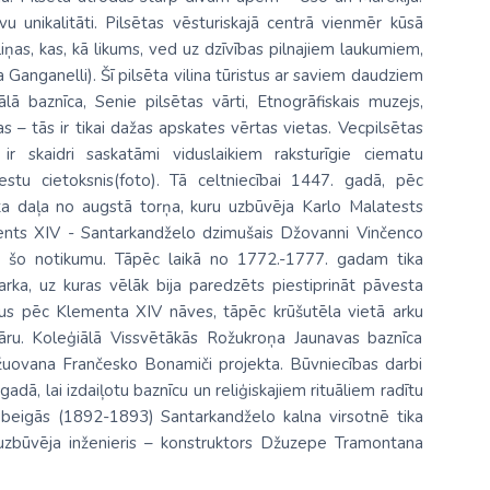
u unikalitāti. Pilsētas vēsturiskajā centrā vienmēr kūsā
eliņas, kas, kā likums, ved uz dzīvības pilnajiem laukumiem,
 Ganganelli). Šī pilsēta vilina tūristus ar saviem daudziem
ā baznīca, Senie pilsētas vārti, Etnogrāfiskais muzejs,
 – tās ir tikai dažas apskates vērtas vietas. Vecpilsētas
ir skaidri saskatāmi viduslaikiem raksturīgie ciematu
estu cietoksnis(foto). Tā celtniecībai 1447. gadā, pēc
a daļa no augstā torņa, kuru uzbūvēja Karlo Malatests
nts XIV - Santarkandželo dzimušais Džovanni Vinčenco
t šo notikumu. Tāpēc laikā no 1772.-1777. gadam tika
rka, uz kuras vēlāk bija paredzēts piestiprināt pāvesta
gadus pēc Klementa XIV nāves, tāpēc krūšutēla vietā arku
iāru. Koleģiālā Vissvētākās Rožukroņa Jaunavas baznīca
žuovana Frančesko Bonamiči projekta. Būvniecības darbi
dā, lai izdaiļotu baznīcu un reliģiskajiem rituāliem radītu
a beigās (1892-1893) Santarkandželo kalna virsotnē tika
i uzbūvēja inženieris – konstruktors Džuzepe Tramontana