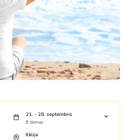
Kolumbija
Kostarika
Meksika
Panama
Ielādējam piedāvājumu...
21. - 28. septembris
8 dienas
Itālija