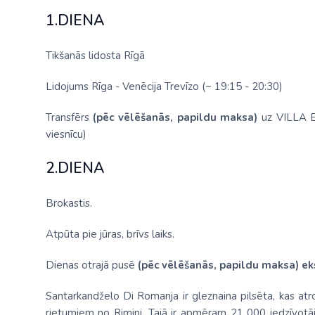
1.DIENA
Tikšanās lidosta Rīgā
Lidojums Rīga - Venēcija Trevīzo (~ 19:15 - 20:30)
Transfērs
(pēc vēlēšanās, papildu maksa)
uz VILLA EL
viesnīcu)
2.DIENA
Brokastis.
Atpūta pie jūras, brīvs laiks.
Dienas otrajā pusē
(pēc vēlēšanās, papildu maksa) eks
Santarkandželo Di Romanja ir gleznaina pilsēta, kas at
rietumiem no Rimini. Tajā ir apmēram 21 000 iedzīvotā