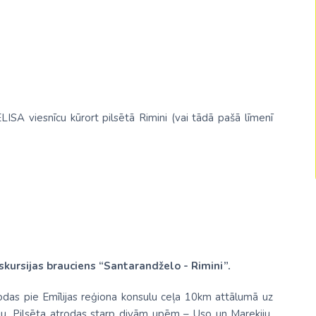
Malaizija
Nepāla
Omāna
Saūda Arābija
ISA viesnīcu kūrort pilsētā Rimini (vai tādā pašā līmenī
Singapūra
Šrilanka
Tadžikistāna
Taizeme
Uzbekistāna
Vjetnama
kursijas brauciens “Santarandželo - Rimini”.
rodas pie Emīlijas reģiona konsulu ceļa 10km attālumā uz
ju. Pilsēta atrodas starp divām upēm – Uso un Marekiju.