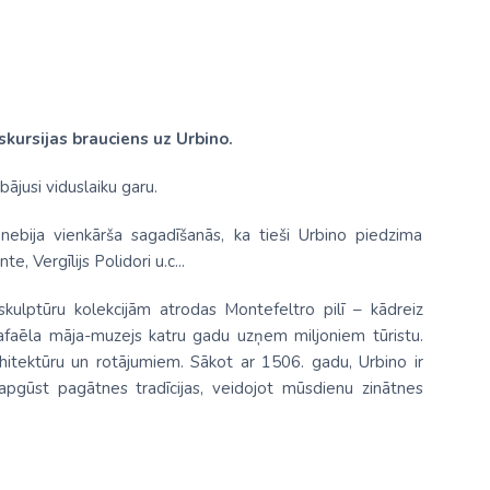
skursijas brauciens uz Urbino.
bājusi viduslaiku garu.
nebija vienkārša sagadīšanās, ka tieši Urbino piedzima
, Vergīlijs Polidori u.c...
ulptūru kolekcijām atrodas Montefeltro pilī – kādreiz
afaēla māja-muzejs katru gadu uzņem miljoniem tūristu.
rhitektūru un rotājumiem. Sākot ar 1506. gadu, Urbino ir
 apgūst pagātnes tradīcijas, veidojot mūsdienu zinātnes