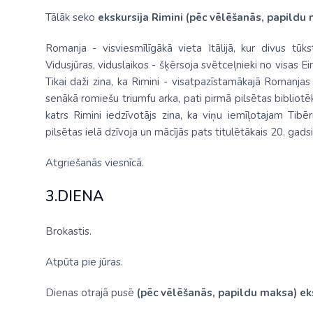
Tālāk seko
ekskursija Rimini (pēc vēlēšanās, papildu
Romanja - visviesmīlīgākā vieta Itālijā, kur divus t
Vidusjūras, viduslaikos - šķērsoja svētceļnieki no visas 
Tikai daži zina, ka Rimini - visatpazīstamākajā Romanjas
senākā romiešu triumfu arka, pati pirmā pilsētas biblio
katrs Rimini iedzīvotājs zina, ka viņu iemīļotajam Tib
pilsētas ielā dzīvoja un mācījās pats titulētākais 20. gads
Atgriešanās viesnīcā.
3.DIENA
Brokastis.
Atpūta pie jūras.
Dienas otrajā pusē
(pēc vēlēšanās, papildu maksa)
ek