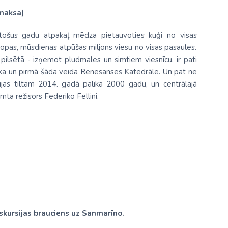
 maksa)
ūkstošus gadu atpakaļ mēdza pietauvoties kuģi no visas
Eiropas, mūsdienas atpūšas miljons viesu no visas pasaules.
 pilsētā - izņemot pludmales un simtiem viesnīcu, ir pati
tēka un pirmā šāda veida Renesanses Katedrāle. Un pat ne
ērijas tiltam 2014. gadā palika 2000 gadu, un centrālajā
imta režisors Federiko Fellini.
skursijas brauciens uz Sanmarīno.