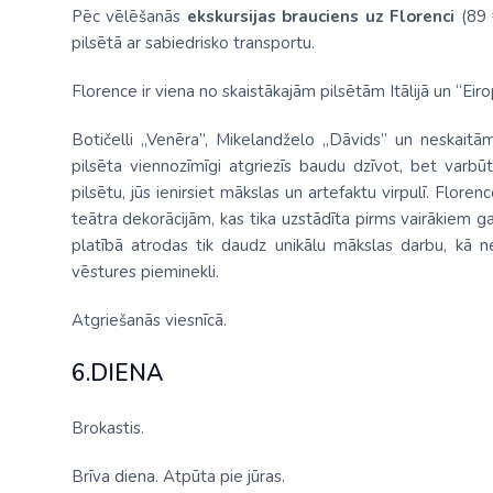
Pēc vēlēšanās
ekskursijas brauciens uz Florenci
(89 
pilsētā ar sabiedrisko transportu.
Florence ir viena no skaistākajām pilsētām Itālijā un “Eiro
Botičelli „Venēra”, Mikelandželo „Dāvids” un neskaitām
pilsēta viennozīmīgi atgriezīs baudu dzīvot, bet varbū
pilsētu, jūs ienirsiet mākslas un artefaktu virpulī. Flore
teātra dekorācijām, kas tika uzstādīta pirms vairākiem ga
platībā atrodas tik daudz unikālu mākslas darbu, kā ne
vēstures pieminekli.
Atgriešanās viesnīcā.
6.DIENA
Brokastis.
Brīva diena. Atpūta pie jūras.