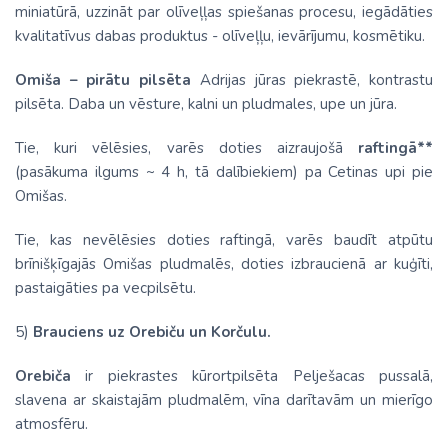
miniatūrā, uzzināt par olīveļļas spiešanas procesu, iegādāties
kvalitatīvus dabas produktus - olīveļļu, ievārījumu, kosmētiku.
Omiša – pirātu pilsēta
Adrijas jūras piekrastē, kontrastu
pilsēta. Daba un vēsture, kalni un pludmales, upe un jūra.
Tie, kuri vēlēsies, varēs doties aizraujošā
raftingā
**
(pasākuma ilgums ~ 4 h, tā dalībiekiem) pa Cetinas upi pie
Omišas.
Tie, kas nevēlēsies doties
raftingā
, varēs baudīt atpūtu
brīnišķīgajās Omišas pludmalēs, doties izbraucienā ar kuģīti,
pastaigāties pa vecpilsētu.
5)
Brauciens
uz Orebiču un Korčulu.
Orebiča
ir piekrastes kūrortpilsēta Pelješacas pussalā,
slavena ar skaistajām pludmalēm, vīna darītavām un mierīgo
atmosfēru.