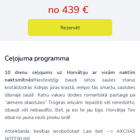
no 439 €
Rezervēt
Ceļojuma programma
10 dienu ceļojums uz Horvātiju ar visām naktīm
naktsmītnēs!
Nesteidzīgi baudi siltos saules starus
kristāldzidrās Adrijas jūras krastā, ieelpo tās smaržu, sasildies
dāsnajā saulē. Katru vakaru dodies romantiskā pastaigā pa
“akmens skaistules” Trogiras ieliņām. Iepazīsti vēl neredzēto,
izbaudi vēl nebaudīto. Bet, ja esi te jau bijis, Horvātija Tev
atkal no jauna nesīs prieku sirdī!
Atteikšanās tiesības ierobežotas! Lasi šeit --> AKCIJAS
NOTEIKUMI