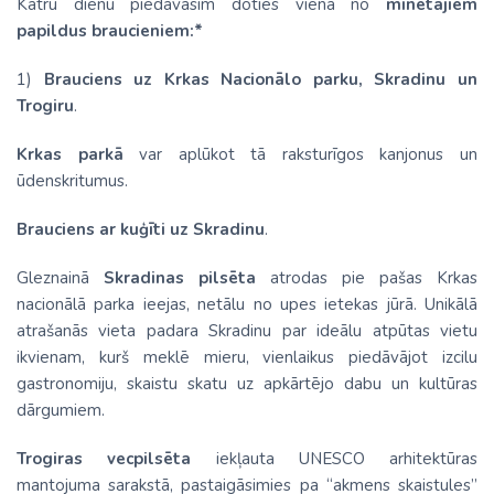
Katru dienu piedāvāsim doties vienā no
minētajiem
papildus braucieniem:*
1)
Brauciens uz Krkas Nacionālo parku, Skradinu un
Trogiru
.
Krkas parkā
var aplūkot tā raksturīgos kanjonus un
ūdenskritumus.
Brauciens ar kuģīti uz Skradinu
.
Gleznainā
Skradinas pilsēta
atrodas pie pašas Krkas
nacionālā parka ieejas, netālu no upes ietekas jūrā. Unikālā
atrašanās vieta padara Skradinu par ideālu atpūtas vietu
ikvienam, kurš meklē mieru, vienlaikus piedāvājot izcilu
gastronomiju, skaistu skatu uz apkārtējo dabu un kultūras
dārgumiem.
Trogiras vecpilsēta
iekļauta UNESCO arhitektūras
mantojuma sarakstā, pastaigāsimies pa “akmens skaistules”