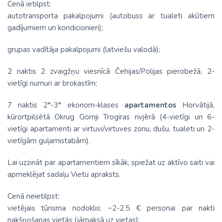
Cenā ietilpst:
autotransporta pakalpojumi (autobuss ar tualeti akūtiem
gadījumiem un kondicionieri);
grupas vadītāja pakalpojumi (latviešu valodā);
2 naktis 2 zvaigžņu viesnīcā Čehijas/Polijas pierobežā, 2-
vietīgi numuri ar brokastīm;
7 naktis 2*-3* ekonom-klases
apartamentos
Horvātijā,
kūrortpilsētā Okrug Gornji Trogiras rivjērā (4-vietīgi un 6-
vietīgi apartamenti ar virtuvi/virtuves zonu, dušu, tualeti un 2-
vietīgām guļamistabām).
Lai uzzināt par apartamentiem sīkāk, spiežat uz aktīvo saiti vai
apmeklējat sadaļu Vietu apraksts.
Cenā neietilpst:
vietējais tūrisma nodoklis: ~2-2.5 € personai par nakti
nakšņošanas vietās (jāmaksā uz vietas);