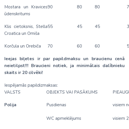
Mostara un Kravices
90
80
80
ūdenskritums
Klis cietoksnis, Stella
55
45
45
Croatica un Omiša
Korčula un Orebiča
70
60
60
Ieejas biļetes ir par papildmaksu un braucienu cenā
neietilpst!!! Braucieni notiek, ja minimālais dalībnieku
skaits ir 20 cilvēki!
Iespējamās papildizmaksas:
VALSTS
OBJEKTS VAI PASĀKUMS
PIEAUG
Polija
Pusdienas
visiem 
WC apmeklējums
visiem 