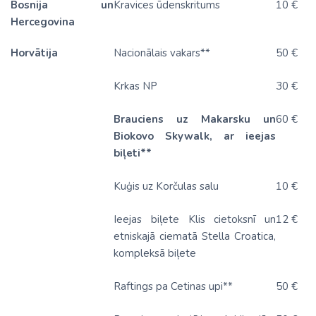
Bosnija un
Kravices ūdenskritums
10 €
Hercegovina
Horvātija
Nacionālais vakars**
50 €
Krkas NP
30 €
Brauciens uz Makarsku un
60 €
Biokovo Skywalk,
ar ieejas
biļeti**
Kuģis uz Korčulas salu
10 €
Ieejas biļete Klis cietoksnī un
12 €
etniskajā ciematā
Stella Croatica
,
kompleksā biļete
Raftings pa Cetinas upi**
50 €