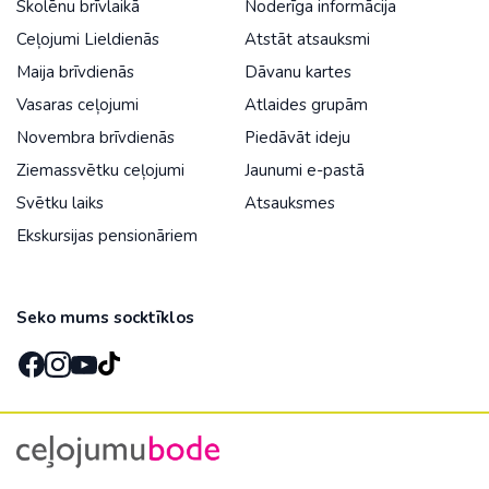
Skolēnu brīvlaikā
Noderīga informācija
Ceļojumi Lieldienās
Atstāt atsauksmi
Maija brīvdienās
Dāvanu kartes
Vasaras ceļojumi
Atlaides grupām
Novembra brīvdienās
Piedāvāt ideju
Ziemassvētku ceļojumi
Jaunumi e-pastā
Svētku laiks
Atsauksmes
Ekskursijas pensionāriem
Seko mums socktīklos