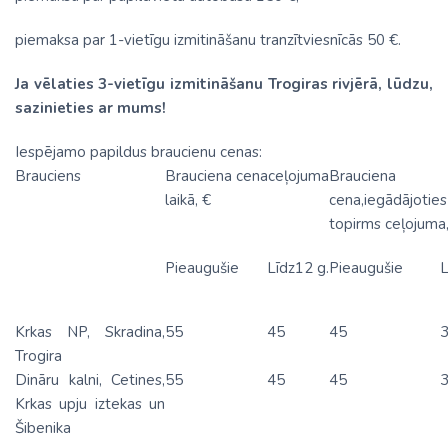
piemaksa par 1-vietīgu izmitināšanu tranzītviesnīcās 50 €.
Ja vēlaties 3-vietīgu izmitināšanu Trogiras rivjērā, lūdzu,
sazinieties ar mums!
Iespējamo papildus braucienu cenas:
Brauciens
Brauciena cenaceļojuma
Brauciena
laikā, €
cena,iegādājoties
topirms ceļojuma,
Pieaugušie
Līdz12 g.
Pieaugušie
L
Krkas NP, Skradina,
55
45
45
Trogira
Dināru kalni, Cetines,
55
45
45
Krkas upju iztekas un
Šibenika