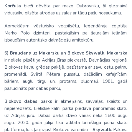
Korčula
bieži dēvēta par mazo Dubrovniku, šī gleznainā
viduslaiku pilsēta atrodas uz salas ar tādu pašu nosaukumu.
Apmeklēsim vēsturisko vecpilsētu, leģendāraja ceļotāja
Marko Polo dzimteni, pastaigāsim pa šaurajām ieliņām,
izbaudīsim autentisko dalmāciešu arhitektūru.
6)
Brauciens
uz Makarsku un Biokovo
Skywalk.
Makarska
ir neliela pilsētiņa Adrijas jūras piekrastē, Dalmācijas reģionā,
Biokovas kalnu grēdas pakājē, pazīstama ar savu ostu, palmu
promenādi, Svētā Pētera pussalu, dažādām kafejnīcām,
bāriem, augļu tirgu un, protams, pludmali. 1981. gadā
pasludināts par dabas parku,
Biokovo dabas parks
ir akmeņains, savvaļas, skaists un
nepieredzēts. Lieliskie kalni parkā piedāvā panorāmas skatu
uz Adrijas jūru. Dabas parkā dzīvo vairāk nekā 1500 augu
sugu. 2020. gada jūlijā tika atklāta brīnišķīga jauna skatu
platforma, kas ļauj izjust Biokovo varenību –
Skywalk
. Pakava