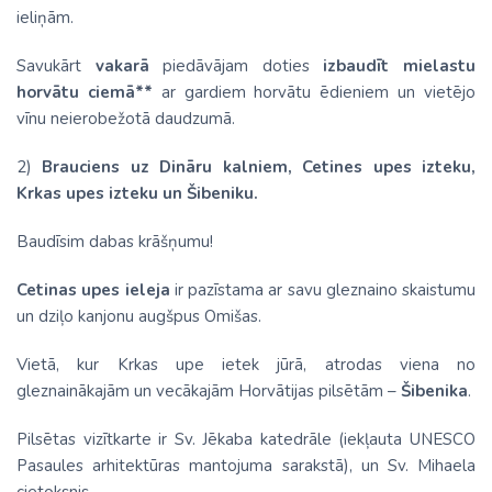
ieliņām.
Savukārt
vakarā
piedāvājam doties
izbaudīt mielastu
horvātu ciemā**
ar gardiem horvātu ēdieniem un vietējo
vīnu neierobežotā daudzumā.
2)
Brauciens uz Dināru kalniem, Cetines upes izteku,
Krkas upes izteku un
Šibeniku.
Baudīsim dabas krāšņumu!
Cetinas upes ieleja
ir pazīstama ar savu gleznaino skaistumu
un dziļo kanjonu augšpus Omišas.
Vietā, kur Krkas upe ietek jūrā, atrodas viena no
gleznainākajām un vecākajām Horvātijas pilsētām –
Šibenika
.
Pilsētas vizītkarte ir Sv. Jēkaba katedrāle (iekļauta UNESCO
Pasaules arhitektūras mantojuma sarakstā), un Sv. Mihaela
cietoksnis.