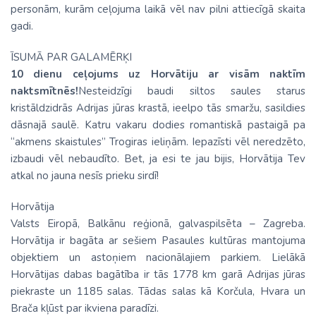
personām, kurām ceļojuma laikā vēl nav pilni attiecīgā skaita
gadi.
ĪSUMĀ PAR GALAMĒRĶI
10 dienu ceļojums uz Horvātiju ar visām naktīm
naktsmītnēs!
Nesteidzīgi baudi siltos saules starus
kristāldzidrās Adrijas jūras krastā, ieelpo tās smaržu, sasildies
dāsnajā saulē. Katru vakaru dodies romantiskā pastaigā pa
“akmens skaistules” Trogiras ieliņām. Iepazīsti vēl neredzēto,
izbaudi vēl nebaudīto. Bet, ja esi te jau bijis, Horvātija Tev
atkal no jauna nesīs prieku sirdī!
Horvātija
Valsts Eiropā, Balkānu reģionā, galvaspilsēta – Zagreba.
Horvātija ir bagāta ar sešiem Pasaules kultūras mantojuma
objektiem un astoņiem nacionālajiem parkiem. Lielākā
Horvātijas dabas bagātība ir tās 1778 km garā Adrijas jūras
piekraste un 1185 salas. Tādas salas kā Korčula, Hvara un
Brača kļūst par ikviena paradīzi.