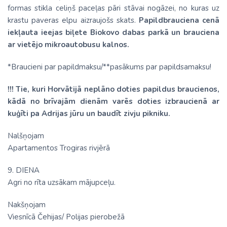
formas stikla celiņš paceļas pāri stāvai nogāzei, no kuras uz
krastu paveras elpu aizraujošs skats.
Papildbrauciena cenā
iekļauta ieejas biļete Biokovo dabas parkā un brauciena
ar vietējo mikroautobusu kalnos.
*Braucieni par papildmaksu/
**pasākums par papildsamaksu!
!!! Tie, kuri Horvātijā neplāno doties papildus braucienos,
kādā no brīvajām dienām varēs doties izbraucienā ar
kuģīti pa Adrijas jūru un baudīt zivju pikniku.
Nalšņojam
Apartamentos Trogiras rivjērā
9. DIENA
Agri no rīta uzsākam mājupceļu.
Nakšņojam
Viesnīcā Čehijas/ Polijas pierobežā