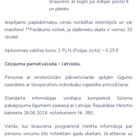
Brauciens ar kuģīti pa Adrijas jūru
50 €
un pikniks
Iespējamo papildizmaksu cenas norādītas orientējoši un var
mainīties! **Pasākums notiek, ja dalībnieku skaits ir vismaz 20
cilvēki!
Aptuvenais valūtas kurss: 1 PLN (Polijas zlots) ~ 0.25 €
Ceļojuma pamatvaloda – latviešu.
Personai ar ierobežotām pārvietošanās spējām lūgums
sazināties ar tūroperatoru individuālo vajadzību precizēšanai.
Standarta informācijas veidlapa kompleksā tūrisma
pakalpojuma līgumiem saskaņā ar Latvijas Republikas Ministru
kabineta 26.06.2018. noteikumiem Nr. 380.
Vietās, kur brauciena programmā minēta informācija par
personu vecumu līdz noteiktam gadu skaitam, tā attiecas uz