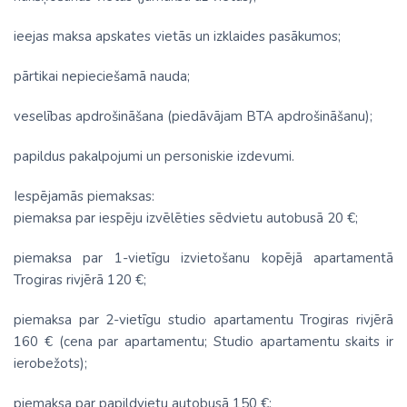
ieejas maksa apskates vietās un izklaides pasākumos;
pārtikai nepieciešamā nauda;
veselības apdrošināšana (piedāvājam BTA apdrošināšanu);
papildus pakalpojumi un personiskie izdevumi.
Iespējamās piemaksas:
piemaksa par iespēju izvēlēties sēdvietu autobusā 20 €;
piemaksa par 1-vietīgu izvietošanu kopējā apartamentā
Trogiras rivjērā 120 €;
piemaksa par 2-vietīgu studio apartamentu Trogiras rivjērā
160 € (cena par apartamentu; Studio apartamentu skaits ir
ierobežots);
piemaksa par papildvietu autobusā 150 €;