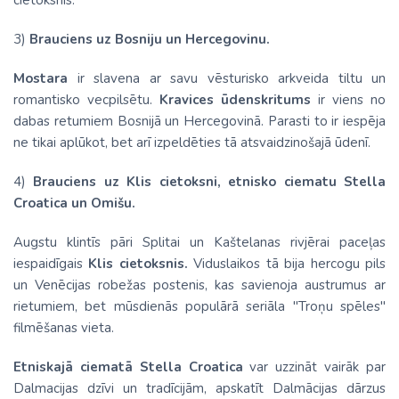
3)
Brauciens
uz Bosniju un Hercegovinu.
Mostara
ir slavena ar savu vēsturisko arkveida tiltu un
romantisko vecpilsētu.
Kravices ūdenskritums
ir viens no
dabas retumiem Bosnijā un Hercegovinā. Parasti to ir iespēja
ne tikai aplūkot, bet arī izpeldēties tā atsvaidzinošajā ūdenī.
4)
Brauciens uz Klis cietoksni, etnisko ciematu
Stella
Croatica
un Omišu.
Augstu klintīs pāri Splitai un Kaštelanas rivjērai paceļas
iespaidīgais
Klis cietoksnis.
Viduslaikos tā bija hercogu pils
un Venēcijas robežas postenis, kas savienoja austrumus ar
rietumiem, bet mūsdienās populārā seriāla "Troņu spēles"
filmēšanas vieta.
Etniskajā ciematā
Stella Croatica
var uzzināt vairāk par
Dalmacijas dzīvi un tradīcijām, apskatīt Dalmācijas dārzus