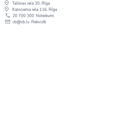
Tallinas iela 30, Rīga
Kalnciema iela 116, Rīga
20 700 300
Noteikumi
cb@cb.lv
Rekvizīti