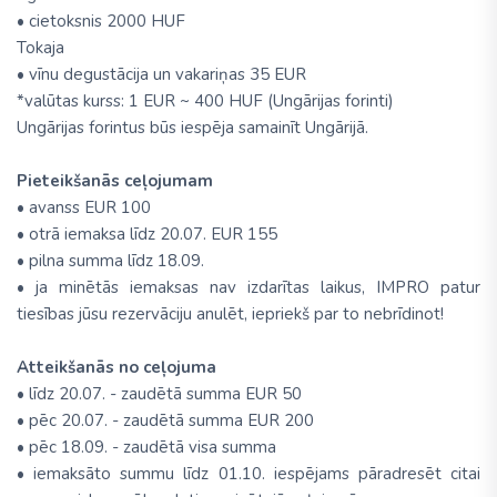
• cietoksnis 2000 HUF
Tokaja
• vīnu degustācija un vakariņas 35 EUR
*valūtas kurss: 1 EUR ~ 400 HUF (Ungārijas forinti)
Ungārijas forintus būs iespēja samainīt Ungārijā.
Pieteikšanās ceļojumam
• avanss EUR 100
• otrā iemaksa līdz 20.07. EUR 155
• pilna summa līdz 18.09.
• ja minētās iemaksas nav izdarītas laikus, IMPRO patur
tiesības jūsu rezervāciju anulēt, iepriekš par to nebrīdinot!
Atteikšanās no ceļojuma
• līdz 20.07. - zaudētā summa EUR 50
• pēc 20.07. - zaudētā summa EUR 200
• pēc 18.09. - zaudētā visa summa
• iemaksāto summu līdz 01.10. iespējams pāradresēt citai