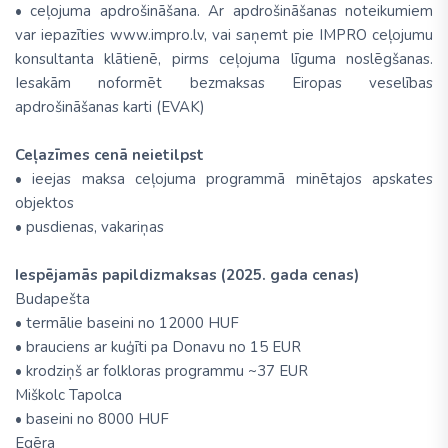
• ceļojuma apdrošināšana. Ar apdrošināšanas noteikumiem
var iepazīties www.impro.lv, vai saņemt pie IMPRO ceļojumu
konsultanta klātienē, pirms ceļojuma līguma noslēgšanas.
Iesakām noformēt bezmaksas Eiropas veselības
apdrošināšanas karti (EVAK)
Ceļazīmes cenā neietilpst
• ieejas maksa ceļojuma programmā minētajos apskates
objektos
• pusdienas, vakariņas
Iespējamās papildizmaksas (2025. gada cenas)
Budapešta
• termālie baseini no 12000 HUF
• brauciens ar kuģīti pa Donavu no 15 EUR
• krodziņš ar folkloras programmu ~37 EUR
Miškolc Tapolca
• baseini no 8000 HUF
Egēra