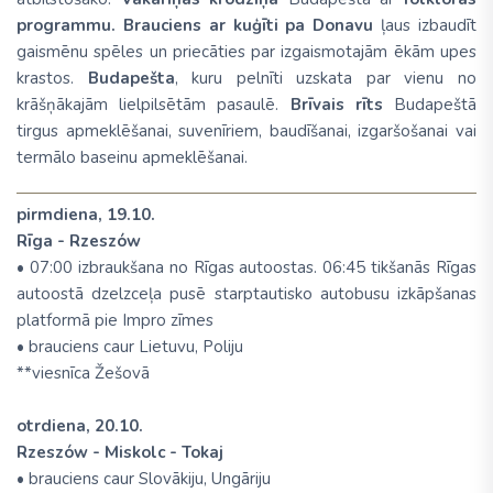
programmu. B
rauciens ar kuģīti pa Donavu
ļaus izbaudīt
gaismēnu spēles un priecāties par izgaismotajām ēkām upes
krastos.
Budapešta
, kuru pelnīti uzskata par vienu no
krāšņākajām lielpilsētām pasaulē.
Brīvais rīts
Budapeštā
tirgus apmeklēšanai, suvenīriem, baudīšanai, izgaršošanai vai
termālo baseinu apmeklēšanai.
pirmdiena, 19.10.
Rīga - Rzeszów
• 07:00 izbraukšana no Rīgas autoostas. 06:45 tikšanās Rīgas
autoostā dzelzceļa pusē starptautisko autobusu izkāpšanas
platformā pie Impro zīmes
• brauciens caur Lietuvu, Poliju
**viesnīca Žešovā
otrdiena, 20.10.
Rzeszów - Miskolc - Tokaj
• brauciens caur Slovākiju, Ungāriju