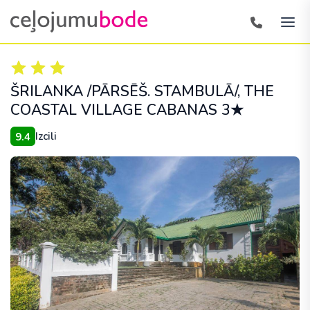
ŠRILANKA /PĀRSĒŠ. STAMBULĀ/
, THE
COASTAL VILLAGE CABANAS 3★
Izcili
9.4