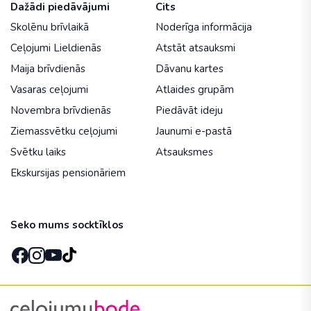
Dažādi piedāvājumi
Cits
Skolēnu brīvlaikā
Noderīga informācija
Ceļojumi Lieldienās
Atstāt atsauksmi
Maija brīvdienās
Dāvanu kartes
Vasaras ceļojumi
Atlaides grupām
Novembra brīvdienās
Piedāvāt ideju
Ziemassvētku ceļojumi
Jaunumi e-pastā
Svētku laiks
Atsauksmes
Ekskursijas pensionāriem
Seko mums socktīklos