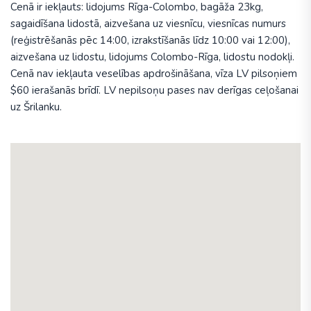
Cenā ir iekļauts: lidojums Rīga-Colombo, bagāža 23kg,
sagaidīšana lidostā, aizvešana uz viesnīcu, viesnīcas numurs
(reģistrēšanās pēc 14:00, izrakstīšanās līdz 10:00 vai 12:00),
aizvešana uz lidostu, lidojums Colombo-Rīga, lidostu nodokļi.
Cenā nav iekļauta veselības apdrošināšana, vīza LV pilsoņiem
$60 ierašanās brīdī. LV nepilsoņu pases nav derīgas ceļošanai
uz Šrilanku.