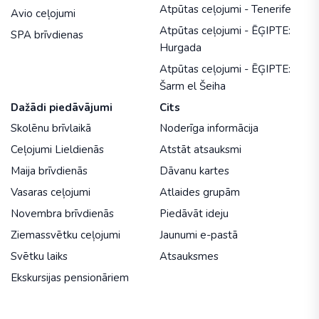
Atpūtas ceļojumi - Tenerife
Avio ceļojumi
Atpūtas ceļojumi - ĒĢIPTE:
SPA brīvdienas
Hurgada
Atpūtas ceļojumi - ĒĢIPTE:
Šarm el Šeiha
Dažādi piedāvājumi
Cits
Skolēnu brīvlaikā
Noderīga informācija
Ceļojumi Lieldienās
Atstāt atsauksmi
Maija brīvdienās
Dāvanu kartes
Vasaras ceļojumi
Atlaides grupām
Novembra brīvdienās
Piedāvāt ideju
Ziemassvētku ceļojumi
Jaunumi e-pastā
Svētku laiks
Atsauksmes
Ekskursijas pensionāriem