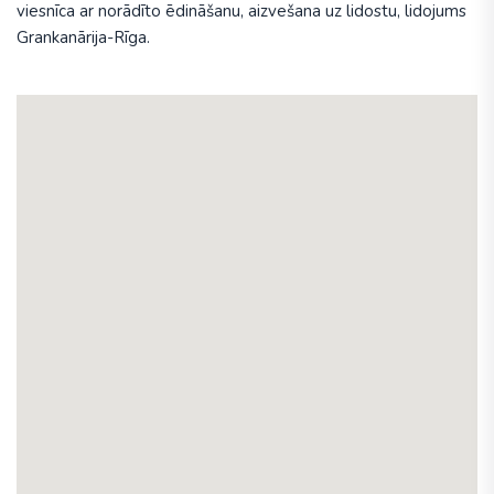
viesnīca ar norādīto ēdināšanu, aizvešana uz lidostu, lidojums
Grankanārija-Rīga.