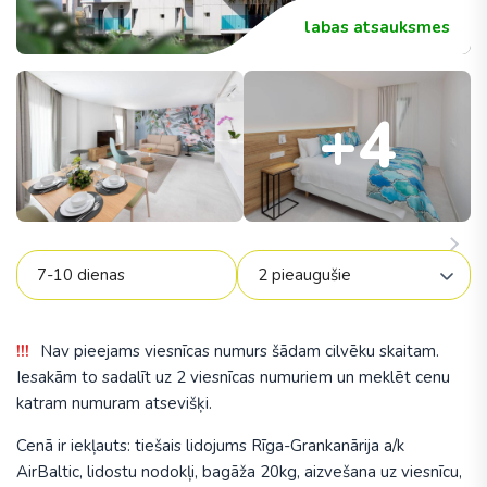
labas atsauksmes
+4
Nav pieejams viesnīcas numurs šādam cilvēku skaitam.
Iesakām to sadalīt uz 2 viesnīcas numuriem un meklēt cenu
katram numuram atsevišķi.
Cenā ir iekļauts: tiešais lidojums Rīga-Grankanārija a/k
AirBaltic, lidostu nodokļi, bagāža 20kg, aizvešana uz viesnīcu,