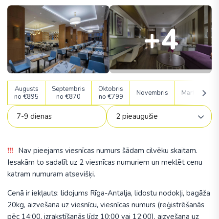
+4
Augusts
Septembris
Oktobris
A
Novembris
Marts
no €895
no €870
no €799
no
Nav pieejams viesnīcas numurs šādam cilvēku skaitam.
Iesakām to sadalīt uz 2 viesnīcas numuriem un meklēt cenu
katram numuram atsevišķi.
Cenā ir iekļauts: lidojums Rīga-Antalja, lidostu nodokļi, bagāža
20kg, aizvešana uz viesnīcu, viesnīcas numurs (reģistrēšanās
pēc 14:00, izrakstīšanās līdz 10:00 vai 12:00), aizvešana uz