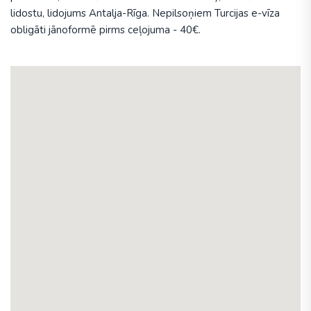
lidostu, lidojums Antalja-Rīga. Nepilsoņiem Turcijas e-vīza
obligāti jānoformē pirms ceļojuma - 40€.