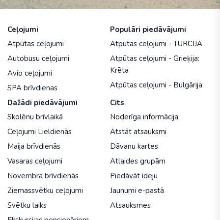
Ceļojumi
Populāri piedāvājumi
Atpūtas ceļojumi
Atpūtas ceļojumi - TURCIJA
Autobusu ceļojumi
Atpūtas ceļojumi - Grieķija:
Krēta
Avio ceļojumi
Atpūtas ceļojumi - Bulgārija
SPA brīvdienas
Dažādi piedāvājumi
Cits
Skolēnu brīvlaikā
Noderīga informācija
Ceļojumi Lieldienās
Atstāt atsauksmi
Maija brīvdienās
Dāvanu kartes
Vasaras ceļojumi
Atlaides grupām
Novembra brīvdienās
Piedāvāt ideju
Ziemassvētku ceļojumi
Jaunumi e-pastā
Svētku laiks
Atsauksmes
Ekskursijas pensionāriem