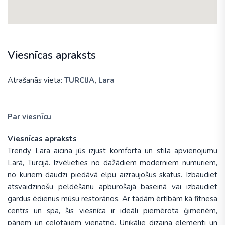
Viesnīcas apraksts
Atrašanās vieta:
TURCIJA
,
Lara
Par viesnīcu
Viesnīcas apraksts
Trendy Lara aicina jūs izjust komforta un stila apvienojumu
Larā, Turcijā. Izvēlieties no dažādiem moderniem numuriem,
no kuriem daudzi piedāvā elpu aizraujošus skatus. Izbaudiet
atsvaidzinošu peldēšanu apburošajā baseinā vai izbaudiet
gardus ēdienus mūsu restorānos. Ar tādām ērtībām kā fitnesa
centrs un spa, šis viesnīca ir ideāli piemērota ģimenēm,
pāriem un ceļotājiem vienatnē. Unikālie dizaina elementi un