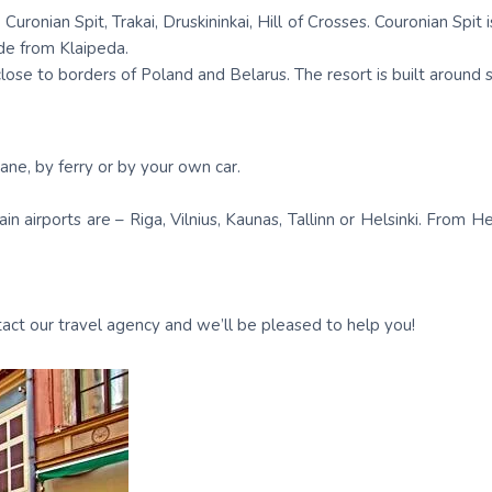
Malaizija
n, Curonian Spit, Trakai, Druskininkai, Hill of Crosses. Couronian Sp
ide from Klaipeda.
Nepāla
close to borders of Poland and Belarus. The resort is built around
Omāna
Saūda Arābija
lane, by ferry or by your own car.
Singapūra
in airports are – Riga, Vilnius, Kaunas, Tallinn or Helsinki. From He
Šrilanka
Tadžikistāna
Taizeme
tact our travel agency and we’ll be pleased to help you!
Uzbekistāna
Vjetnama