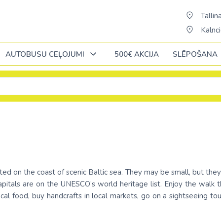
Tallina
Kalnci
AUTOBUSU CEĻOJUMI
500€ AKCIJA
SLĒPOŠANA
Oktobrī
Oktobrī
Oktobrī
Novembrī
Novembrī
Novembrī
Āfrika
Āfrika
Āzija
Āzija
Portugāle
ĒĢIPTE: Hurgada
Alžīrija
Bali (pārsēš. 
AAE
Rumānija
ja
ĒĢIPTE: Šarm el Šeiha
Dienvidāfrikas republika
Šrilanka /pārsē
Austrālija
Slovākija
ted on the coast of scenic Baltic sea. They may be small, but they ar
cija
Kenija /c. Stambulu/
Ēģipte
Taizeme (pārs
Austrija
ree capitals are on the UNESCO’s world heritage list. Enjoy the wa
ne
Somija
cal food, buy handcrafts in local markets, go on a sightseeing tour
Maurīcija (pārsēš. Stambulā)
Etiopija
Vjetnama (pār
Azerbaidžāna
nde
Spānija
a
No Palangas: Šarm el Šeiha
Kaboverde
Butāna