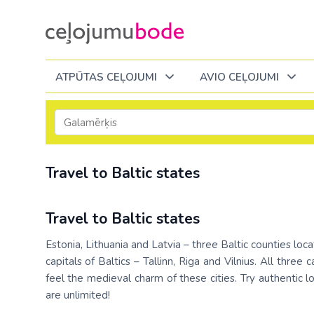
ATPŪTAS CEĻOJUMI
AVIO CEĻOJUMI
Itālija
Degvielas piemaksa 2026
Tuvākajā laikā
Visi ceļojumi
Visi ceļojumi
Septembrī
Septembrī
Septembrī
Slēpošana Andorā
Noderīga informācija
Travel to Baltic states
Eiropa
Eiropa
Austrija
Itālija
Slēpošana Francijā
Ceļojumu bodes komanda
Albānija
Albānija
Melnkalne
Kosova
Bulgārija
Slēpošana Itālijā
Atsauksmes
Latvija
Travel to Baltic states
Bulgārija
Armēnija
No Kauņas: Turci
Lielbritānija
Slēpošana Itālijā no Viļņas
Vakances
Čehija
Lietuva
Estonia, Lithuania and Latvia – three Baltic counties loca
Grieķija: Korfu
Bosnija un Hercegovina
No Palangas: Tur
Malta
capitals of Baltics – Tallinn, Riga and Vilnius. All th
Slēpošana Červīnijā (Matterhorn)
Dāvanu kartes
Francija
Melnkal
feel the medieval charm of these cities. Try authentic lo
Grieķija: Krēta
Bulgārija
No Viļņas: Krēta
Melnkalne
are unlimited!
Blogs
Grieķija
Nīderla
Grieķija: Peloponesa
Čehija
No Viļņas: Turcij
Moldova