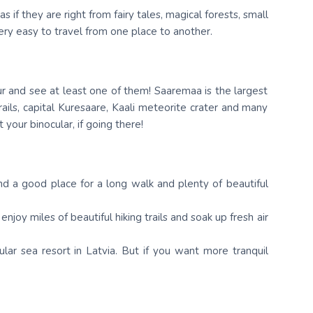
if they are right from fairy tales, magical forests, small
Kolumbija
very easy to travel from one place to another.
Kostarika
Meksika
our and see at least one of them! Saaremaa is the largest
Panama
trails, capital Kuresaare, Kaali meteorite crater and many
 your binocular, if going there!
and a good place for a long walk and plenty of beautiful
njoy miles of beautiful hiking trails and soak up fresh air
lar sea resort in Latvia. But if you want more tranquil