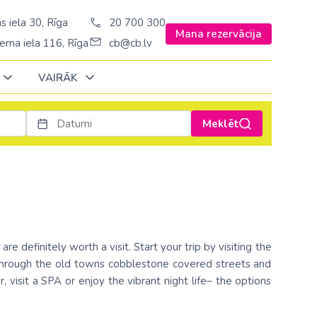
s iela 30, Rīga
20 700 300
Mana rezervācija
ema iela 116, Rīga
cb@cb.lv
VAIRĀK
Meklēt
Decembrī
Decembrī
Decembrī
Janvārī
Janvārī
Janvārī
Amerika
Amerika
Ungārija
Stambulā)
Argentīna
Vācija
š. Stambulā/
ASV
Zviedrija
e definitely worth a visit. Start your trip by visiting the
ēš. Stambulā)
Brazīlija
lk through the old towns cobblestone covered streets and
, visit a SPA or enjoy the vibrant night life– the options
sēš. Stambulā)
Dominikānas republika
Kanāda