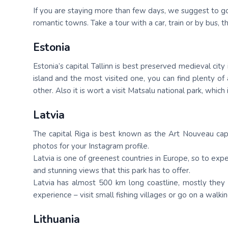
Palīdzība ārkārtas situācijās
If you are staying more than few days, we suggest to go o
Horvātija
Norvēģi
Grieķija: Roda
Dānija
Spānija: Barselo
Monako
romantic towns. Take a tour with a car, train or by bus, t
BALTA ceļojumu apdrošināšana
Igaunija
Polija
Gruzija: Batumi
Francija
Spānija: Malaga
Portugāle
Estonia
Anketas vīzu noformēšanai
Itālija: Kalabrija
Grieķija
Spānija: Maljorka
Rumānija
Estonia’s capital Tallinn is best preserved medieval cit
Lidojumu atcelšana un kavēšanās
Itālija: Sardīnija
Gruzija
Tenerife
Somija
island and the most visited one, you can find plenty of a
Auto noma
other. Also it is wort a visit Matsalu national park, which
Itālija: Sicīlija
Horvātija
TURCIJA
Spānija
Latvia
Kipra
Islande
Turcija PREMIU
Šveice
The capital Riga is best known as the Art Nouveau capit
Madeira
Itālija
Turcija: Bodruma
Turcija
photos for your Instagram profile.
Kipra
Vācija
Latvia is one of greenest countries in Europe, so to exper
and stunning views that this park has to offer.
Latvia has almost 500 km long coastline, mostly they
experience – visit small fishing villages or go on a walki
Lithuania