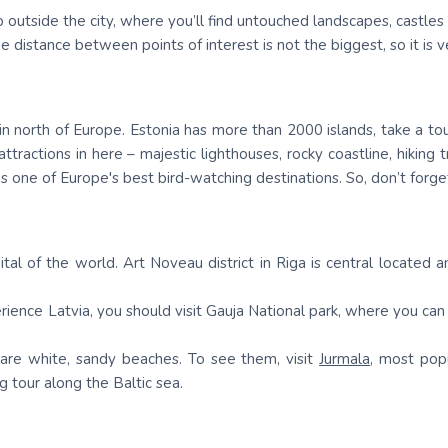
utside the city, where you’ll find untouched landscapes, castles as 
ja
Šveice
na
No Viļņas: Hurgada
Kenija
Dienvidkoreja
he distance between points of interest is not the biggest, so it is 
Turcija
No Viļņas: Šarm el Šeiha
Maroka
Filipīnas
Tunisija
Seišelu salas
Indija
y in north of Europe. Estonia has more than 2000 islands, take a t
Zanzibāra (pārsēš. Stambulā)
Senegāla
Indonēzija
ttractions in here – majestic lighthouses, rocky coastline, hiking 
 is one of Europe's best bird-watching destinations. So, don’t forget
Tanzānija
Japāna
M
Jaunzēlande
al of the world. Art Noveau district in Riga is central located 
Jordānija
Kambodža
ience Latvia, you should visit Gauja National park, where you can e
Kazahstāna
 are white, sandy beaches. To see them, visit
Jurmala
, most popu
ng tour along the Baltic sea.
Ķīna
Kirgizstāna