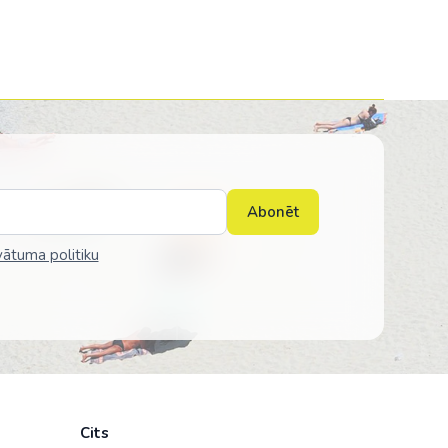
Abonēt
vātuma politiku
Cits