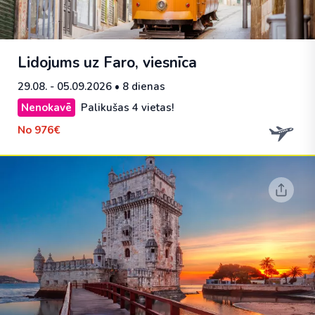
Lidojums uz Faro, viesnīca
29.08. - 05.09.2026
• 8 dienas
Nenokavē
Palikušas 4 vietas!
No
976€