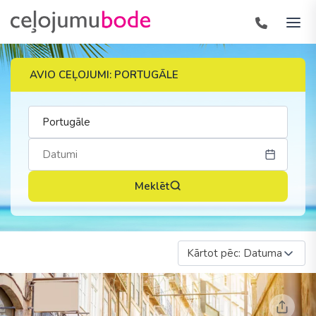
AVIO CEĻOJUMI: PORTUGĀLE
Meklēt
Kārtot pēc: Datuma