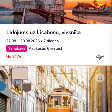
Lidojums uz Lisabonu, viesnīca
22.08. - 28.08.2026
• 7 dienas
Nenokavē
Palikušas 6 vietas!
No
847€