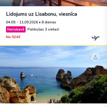
Lidojums uz Lisabonu, viesnīca
04.09. - 11.09.2026
• 8 dienas
Nenokavē
Palikušas 3 vietas!
No
924€