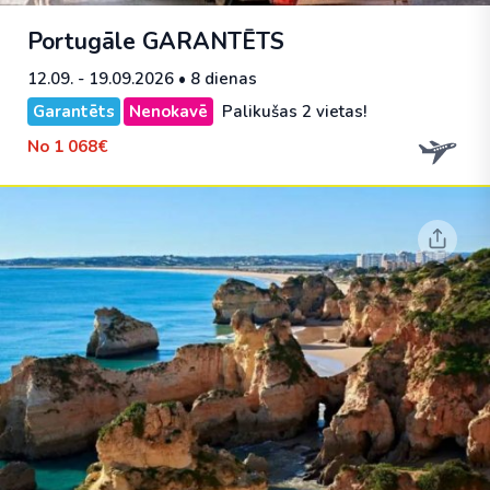
Portugāle
GARANTĒTS
12.09. - 19.09.2026
• 8 dienas
Garantēts
Nenokavē
Palikušas 2 vietas!
No
1 068€