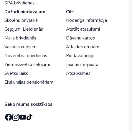
SPA brīvdienas
Dažādi piedāvājumi
Cits
Skolēnu brīvlaikā
Noderīga informācija
Ceļojumi Lieldienās
Atstāt atsauksmi
Maija brīvdienās
Dāvanu kartes
Vasaras ceļojumi
Atlaides grupām
Novembra brīvdienās
Piedāvāt ideju
Ziemassvētku ceļojumi
Jaunumi e-pastā
Svētku laiks
Atsauksmes
Ekskursijas pensionāriem
Seko mums socktīklos