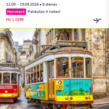
12.09. - 19.09.2026
• 8 dienas
Nenokavē
Palikušas 4 vietas!
No
1 038€