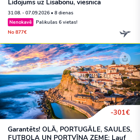
Lidojums uz Lisabonu, viesnīca
31.08. - 07.09.2026
• 8 dienas
Nenokavē
Palikušas 6 vietas!
No
877€
-301€
Garantēts! OLĀ, PORTUGĀLE, SAULES,
FUTBOLA UN PORTVĪNA ZEME: Lauf