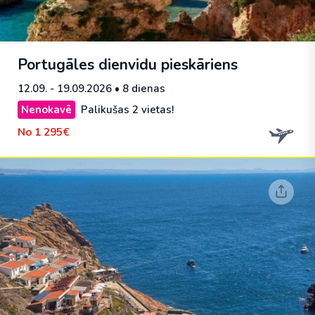
Portugāles dienvidu pieskāriens
12.09. - 19.09.2026
• 8 dienas
Nenokavē
Palikušas 2 vietas!
No
1 295€