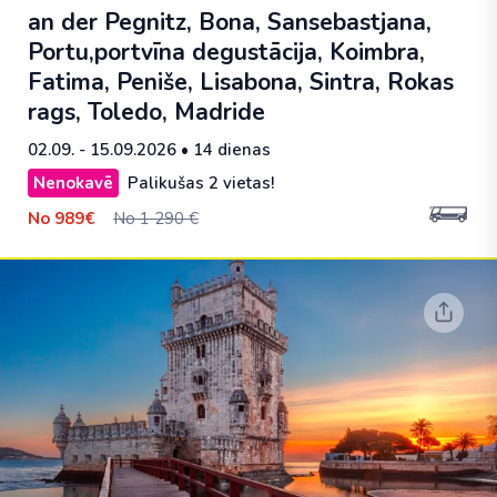
an der Pegnitz, Bona, Sansebastjana,
Portu,portvīna degustācija, Koimbra,
Fatima, Peniše, Lisabona, Sintra, Rokas
rags, Toledo, Madride
02.09. - 15.09.2026
• 14 dienas
Nenokavē
Palikušas 2 vietas!
No
989€
No 1 290 €