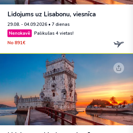
Lidojums uz Lisabonu, viesnīca
29.08. - 04.09.2026
• 7 dienas
Nenokavē
Palikušas 4 vietas!
No
891€