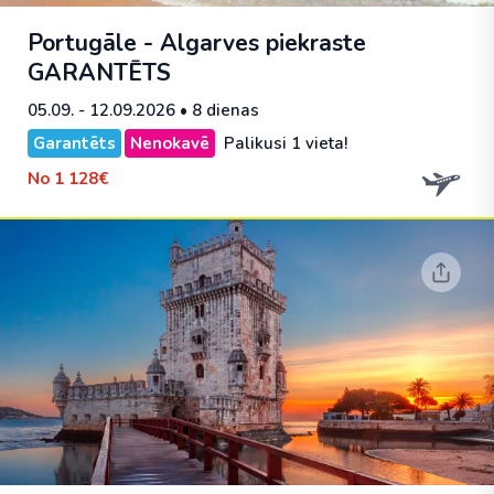
Portugāle - Algarves piekraste
GARANTĒTS
05.09. - 12.09.2026
• 8 dienas
Garantēts
Nenokavē
Palikusi 1 vieta!
No
1 128€