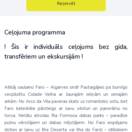
Rezervēt
Ceļojuma programma
! Šis ir individuāls ceļojums bez gida,
transfēriem un ekskursijām !
Atklāj saulaino Faro – Algarves sirdi! Pastaigājies pa burvīgo
vecpilsētu Cidade Velha ar šaurajām ieliņām un senajām
arkām. No Arco da Vila paveras skats uz romantisko ostu, bet
Faro katedrāle pārsteigs ar savu vēsturi un panorāmu no
torņa. Netālu atrodas Ria Formosa dabas parks – paradīze
putnu vērotājiem un dabas mīļotājiem. No Faro iespējams
doties ar laivu uz Ilha Deserta vai Ilha do Farol – idilliskiem