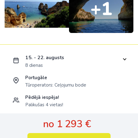
+1
Ielādējam piedāvājumu...
15. - 22. augusts
8 dienas
Portugāle
Tūroperators:
Ceļojumu bode
Pēdējā iespēja!
Palikušas 4 vietas!
no 1 293 €