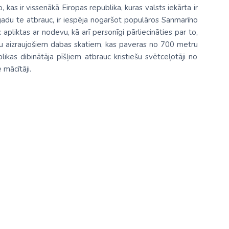
kas ir vissenākā Eiropas republika, kuras valsts iekārta ir
adu te atbrauc, ir iespēja nogaršot populāros Sanmarīno
apliktas ar nodevu, kā arī personīgi pārliecināties par to,
pu aizraujošiem dabas skatiem, kas paveras no 700 metru
likas dibinātāja pīšļiem atbrauc kristiešu svētceļotāji no
 mācītāji.