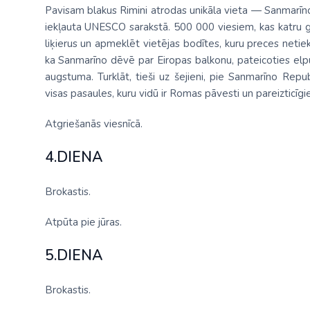
Pavisam blakus Rimini atrodas unikāla vieta — Sanmarīno, 
iekļauta UNESCO sarakstā. 500 000 viesiem, kas katru g
liķierus un apmeklēt vietējas bodītes, kuru preces netiek 
ka Sanmarīno dēvē par Eiropas balkonu, pateicoties el
augstuma. Turklāt, tieši uz šejieni, pie Sanmarīno Repub
visas pasaules, kuru vidū ir Romas pāvesti un pareizticīgie
Atgriešanās viesnīcā.
4.DIENA
Brokastis.
Atpūta pie jūras.
5.DIENA
Brokastis.