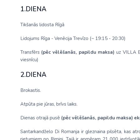
1.DIENA
Tikšanās lidosta Rīgā
Lidojums Rīga - Venēcija Trevīzo (~ 19:15 - 20:30)
Transfērs
(pēc vēlēšanās, papildu maksa)
uz VILLA EL
viesnīcu)
2.DIENA
Brokastis.
Atpūta pie jūras, brīvs laiks.
Dienas otrajā pusē
(pēc vēlēšanās, papildu maksa) eks
Santarkandželo Di Romanja ir gleznaina pilsēta, kas at
rietumiem no Rimini. Tajā ir apmēram 21 000 iedzīvotā