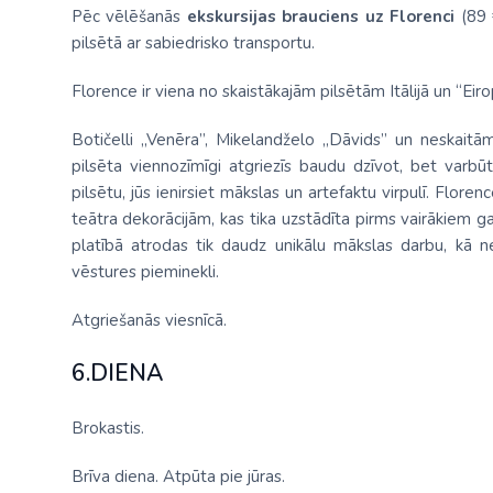
Pēc vēlēšanās
ekskursijas brauciens uz Florenci
(89 
pilsētā ar sabiedrisko transportu.
Florence ir viena no skaistākajām pilsētām Itālijā un “Eiro
Botičelli „Venēra”, Mikelandželo „Dāvids” un neskaitām
pilsēta viennozīmīgi atgriezīs baudu dzīvot, bet varbū
pilsētu, jūs ienirsiet mākslas un artefaktu virpulī. Flore
teātra dekorācijām, kas tika uzstādīta pirms vairākiem ga
platībā atrodas tik daudz unikālu mākslas darbu, kā ne
vēstures pieminekli.
Atgriešanās viesnīcā.
6.DIENA
Brokastis.
Brīva diena. Atpūta pie jūras.