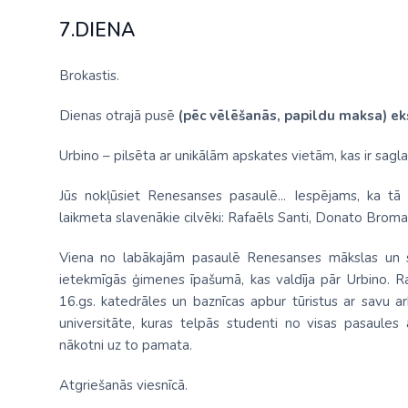
7.DIENA
Brokastis.
Dienas otrajā pusē
(pēc vēlēšanās, papildu maksa)
ek
Urbino – pilsēta ar unikālām apskates vietām, kas ir sagla
Jūs nokļūsiet Renesanses pasaulē... Iespējams, ka tā 
laikmeta slavenākie cilvēki: Rafaēls Santi, Donato Bromante
Viena no labākajām pasaulē Renesanses mākslas un sk
ietekmīgās ģimenes īpašumā, kas valdīja pār Urbino. R
16.gs. katedrāles un baznīcas apbur tūristus ar savu a
universitāte, kuras telpās studenti no visas pasaules
nākotni uz to pamata.
Atgriešanās viesnīcā.