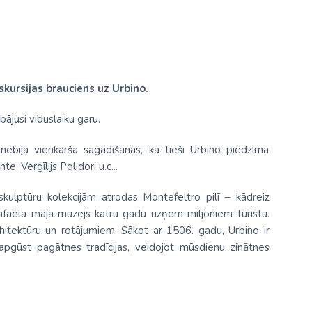
skursijas brauciens uz Urbino.
bājusi viduslaiku garu.
nebija vienkārša sagadīšanās, ka tieši Urbino piedzima
, Vergīlijs Polidori u.c...
ulptūru kolekcijām atrodas Montefeltro pilī – kādreiz
afaēla māja-muzejs katru gadu uzņem miljoniem tūristu.
rhitektūru un rotājumiem. Sākot ar 1506. gadu, Urbino ir
 apgūst pagātnes tradīcijas, veidojot mūsdienu zinātnes