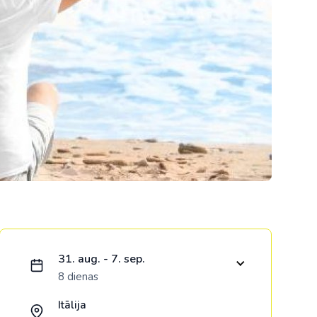
Kolumbija
Kostarika
Meksika
Panama
Ielādējam piedāvājumu...
31. aug. - 7. sep.
8 dienas
Itālija