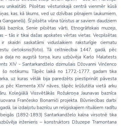
u unikalitāti. Pilsētas vēsturiskajā centrā vienmēr kūsā
eliņas, kas, kā likums, ved uz dzīvības pilnajiem laukumiem,
 Ganganelli). Šī pilsēta vilina tūristus ar saviem daudziem
ā baznīca, Senie pilsētas vārti, Etnogrāfiskais muzejs,
 – tās ir tikai dažas apskates vērtas vietas. Vecpilsētas
ir skaidri saskatāmi viduslaikiem raksturīgie ciematu
estu cietoksnis(foto). Tā celtniecībai 1447. gadā, pēc
a daļa no augstā torņa, kuru uzbūvēja Karlo Malatests
nts XIV - Santarkandželo dzimušais Džovanni Vinčenco
t šo notikumu. Tāpēc laikā no 1772.-1777. gadam tika
rka, uz kuras vēlāk bija paredzēts piestiprināt pāvesta
gadus pēc Klementa XIV nāves, tāpēc krūšutēla vietā arku
iāru. Koleģiālā Vissvētākās Rožukroņa Jaunavas baznīca
žuovana Frančesko Bonamiči projekta. Būvniecības darbi
dā, lai izdaiļotu baznīcu un reliģiskajiem rituāliem radītu
a beigās (1892-1893) Santarkandželo kalna virsotnē tika
i uzbūvēja inženieris – konstruktors Džuzepe Tramontana