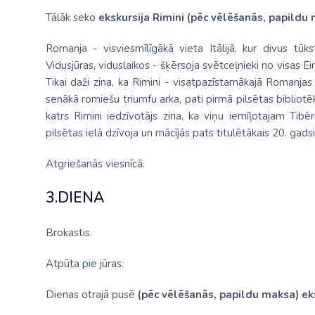
Tālāk seko
ekskursija Rimini (pēc vēlēšanās, papildu
Romanja - visviesmīlīgākā vieta Itālijā, kur divus t
Vidusjūras, viduslaikos - šķērsoja svētceļnieki no visas 
Tikai daži zina, ka Rimini - visatpazīstamākajā Romanjas
senākā romiešu triumfu arka, pati pirmā pilsētas biblio
katrs Rimini iedzīvotājs zina, ka viņu iemīļotajam Tib
pilsētas ielā dzīvoja un mācījās pats titulētākais 20. gads
Atgriešanās viesnīcā.
3.DIENA
Brokastis.
Atpūta pie jūras.
Dienas otrajā pusē
(pēc vēlēšanās, papildu maksa)
ek