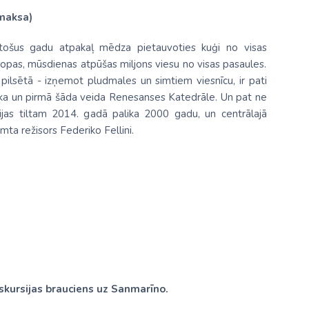
 maksa)
ūkstošus gadu atpakaļ mēdza pietauvoties kuģi no visas
Eiropas, mūsdienas atpūšas miljons viesu no visas pasaules.
 pilsētā - izņemot pludmales un simtiem viesnīcu, ir pati
tēka un pirmā šāda veida Renesanses Katedrāle. Un pat ne
ērijas tiltam 2014. gadā palika 2000 gadu, un centrālajā
imta režisors Federiko Fellini.
skursijas brauciens uz Sanmarīno.