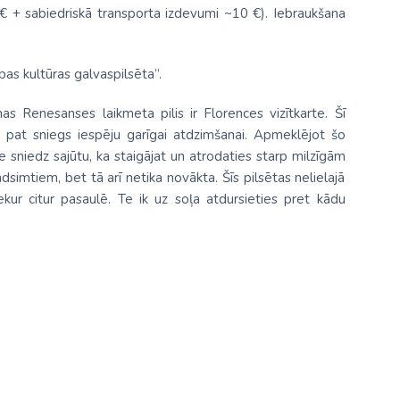
€ + sabiedriskā transporta izdevumi ~10 €). Iebraukšana
pas kultūras galvaspilsēta”.
as Renesanses laikmeta pilis ir Florences vizītkarte. Šī
t pat sniegs iespēju garīgai atdzimšanai. Apmeklējot šo
nce sniedz sajūtu, ka staigājat un atrodaties starp milzīgām
dsimtiem, bet tā arī netika novākta. Šīs pilsētas nelielajā
kur citur pasaulē. Te ik uz soļa atdursieties pret kādu