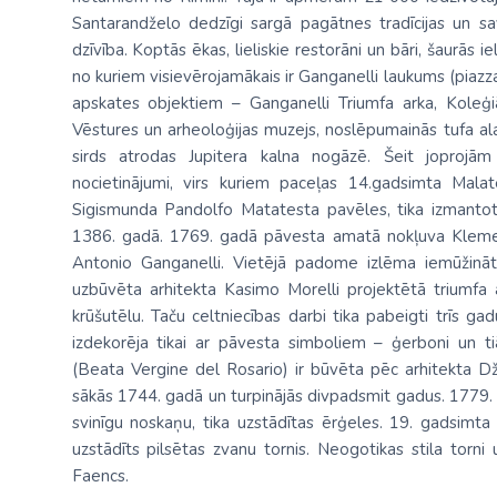
Santarandželo dedzīgi sargā pagātnes tradīcijas un sav
dzīvība. Koptās ēkas, lieliskie restorāni un bāri, šaurās i
no kuriem visievērojamākais ir Ganganelli laukums (piazza
apskates objektiem – Ganganelli Triumfa arka, Koleģiāl
Vēstures un arheoloģijas muzejs, noslēpumainās tufa alas
sirds atrodas Jupitera kalna nogāzē. Šeit joprojām 
nocietinājumi, virs kuriem paceļas 14.gadsimta Malat
Sigismunda Pandolfo Matatesta pavēles, tika izmantot
1386. gadā. 1769. gadā pāvesta amatā nokļuva Kleme
Antonio Ganganelli. Vietējā padome izlēma iemūžinā
uzbūvēta arhitekta Kasimo Morelli projektētā triumfa a
krūšutēlu. Taču celtniecības darbi tika pabeigti trīs 
izdekorēja tikai ar pāvesta simboliem – ģerboni un t
(Beata Vergine del Rosario) ir būvēta pēc arhitekta D
sākās 1744. gadā un turpinājās divpadsmit gadus. 1779. ga
svinīgu noskaņu, tika uzstādītas ērģeles. 19. gadsimt
uzstādīts pilsētas zvanu tornis. Neogotikas stila torn
Faencs.