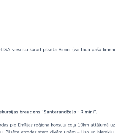
Malaizija
Nepāla
Omāna
Saūda Arābija
ISA viesnīcu kūrort pilsētā Rimini (vai tādā pašā līmenī
Singapūra
Šrilanka
Tadžikistāna
Taizeme
Uzbekistāna
Vjetnama
kursijas brauciens “Santarandželo - Rimini”.
rodas pie Emīlijas reģiona konsulu ceļa 10km attālumā uz
ju. Pilsēta atrodas starp divām upēm – Uso un Marekiju.