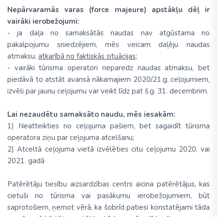
Nepārvaramās varas (force majeure) apstākļu dēļ ir
vairāki ierobežojumi:
- ja daļa no samaksātās naudas nav atgūstama no
pakalpojumu sniedzējiem, mēs veicam daļēju naudas
atmaksu,
atkarībā no faktiskās situācijas
;
- vairāki tūrisma operatori neparedz naudas atmaksu, bet
piedāvā to atstāt avansā nākamajiem 2020/21.g. ceļojumiem,
izvēli par jaunu ceļojumu var veikt līdz pat š.g. 31. decembrim.
Lai nezaudētu samaksāto naudu, mēs iesakām:
1) Neatteikties no ceļojuma pašiem, bet sagaidīt tūrisma
operatora ziņu par ceļojuma atcelšanu;
2) Atceltā ceļojuma vietā izvēlēties citu ceļojumu 2020. vai
2021. gadā
Patērētāju tiesību aizsardzības centrs aicina patērētājus, kas
cietuši no tūrisma vai pasākumu ierobežojumiem, būt
saprotošiem, ņemot vērā, ka šobrīd patiesi konstatējami tāda