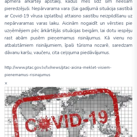
apmēra ārkārtēji apstākļi, kādus mēs līdz šim neesam
pieredzējuši. Nepārvarama vara (šai gadījumā situācija saistībā
ar Covid-19 vīrusa izplatību) attaisno saistību neizpildīšanu uz
nepārvaramas varas laiku. Aicinām nogaidīt un vērsties pie
uzņēmējiem pēc ārkārtējās situācijas beigām, lai dotu iespēju
rast abām pusēm pieņemamus risinājumus. Kā vienu no
atbalstāmiem risinājumiem, īpaši tūrisma nozarē, saredzam
dāvanu karšu, vaučeru, cita ceļojuma piedāvājumus.
http://www.ptac.gov.lv/lv/news/ptac-aicina-meklet-visiem-
pienemamus-risinajumus
×