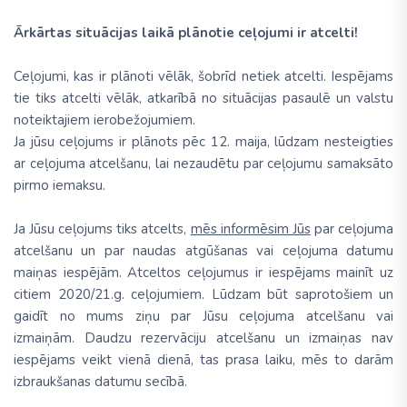
Ārkārtas situācijas laikā plānotie ceļojumi ir atcelti!
Ceļojumi, kas ir plānoti vēlāk, šobrīd netiek atcelti. Iespējams
tie tiks atcelti vēlāk, atkarībā no situācijas pasaulē un valstu
noteiktajiem ierobežojumiem.
Ja jūsu ceļojums ir plānots pēc 12. maija, lūdzam nesteigties
ar ceļojuma atcelšanu, lai nezaudētu par ceļojumu samaksāto
pirmo iemaksu.
Ja Jūsu ceļojums tiks atcelts,
mēs informēsim Jūs
par ceļojuma
atcelšanu un par naudas atgūšanas vai ceļojuma datumu
maiņas iespējām. Atceltos ceļojumus ir iespējams mainīt uz
citiem 2020/21.g. ceļojumiem. Lūdzam būt saprotošiem un
gaidīt no mums ziņu par Jūsu ceļojuma atcelšanu vai
izmaiņām. Daudzu rezervāciju atcelšanu un izmaiņas nav
iespējams veikt vienā dienā, tas prasa laiku, mēs to darām
izbraukšanas datumu secībā.