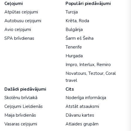
Ceļojumi
Populāri piedāvājumi
Atpūtas ceļojumi
Turcija
Autobusu ceļojumi
Krēta
,
Roda
Avio ceļojumi
Bulgārija
SPA brīvdienas
Šarm eš Šeiha
Tenerife
Hurgada
Impro
,
Interlux
,
Remiro
Novatours
,
Teztour
,
Coral
travel
Dažādi piedāvājumi
Cits
Skolēnu brīvlaikā
Noderīga informācija
Ceļojumi Lieldienās
Atstāt atsauksmi
Maija brīvdienās
Dāvanu kartes
Vasaras ceļojumi
Atlaides grupām