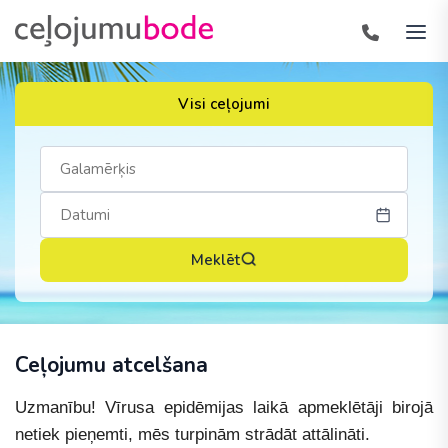
Visi ceļojumi
Meklēt
Ceļojumu atcelšana
Uzmanību! Vīrusa epidēmijas laikā apmeklētāji birojā
netiek pieņemti, mēs turpinām strādāt attālināti.