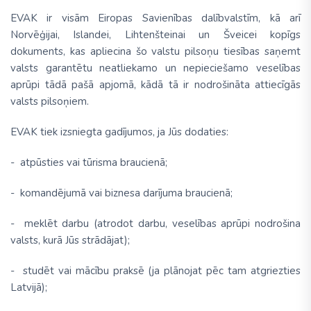
EVAK ir visām Eiropas Savienības dalībvalstīm, kā arī
Norvēģijai, Islandei, Lihtenšteinai un Šveicei kopīgs
dokuments, kas apliecina šo valstu pilsoņu tiesības saņemt
valsts garantētu neatliekamo un nepieciešamo veselības
aprūpi tādā pašā apjomā, kādā tā ir nodrošināta attiecīgās
valsts pilsoņiem.
EVAK tiek izsniegta gadījumos, ja Jūs dodaties:
- atpūsties vai tūrisma braucienā;
- komandējumā vai biznesa darījuma braucienā;
- meklēt darbu (atrodot darbu, veselības aprūpi nodrošina
valsts, kurā Jūs strādājat);
- studēt vai mācību praksē (ja plānojat pēc tam atgriezties
Latvijā);