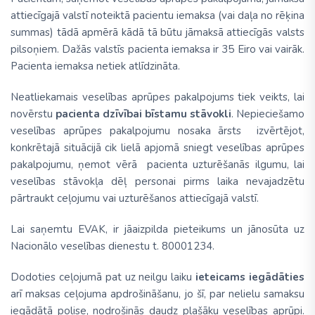
attiecīgajā valstī noteiktā pacientu iemaksa (vai daļa no rēķina
summas) tādā apmērā kādā tā būtu jāmaksā attiecīgās valsts
pilsoņiem. Dažās valstīs pacienta iemaksa ir 35 Eiro vai vairāk.
Pacienta iemaksa netiek atlīdzināta.
Neatliekamais veselības aprūpes pakalpojums tiek veikts, lai
novērstu
pacienta dzīvībai bīstamu stāvokli
. Nepieciešamo
veselības aprūpes pakalpojumu nosaka ārsts izvērtējot,
konkrētajā situācijā cik lielā apjomā sniegt veselības aprūpes
pakalpojumu, ņemot vērā pacienta uzturēšanās ilgumu, lai
veselības stāvokļa dēļ personai pirms laika nevajadzētu
pārtraukt ceļojumu vai uzturēšanos attiecīgajā valstī.
Lai saņemtu EVAK, ir jāaizpilda pieteikums un jānosūta uz
Nacionālo veselības dienestu t. 80001234.
Dodoties ceļojumā pat uz neilgu laiku
ieteicams iegādāties
arī maksas ceļojuma apdrošināšanu, jo šī, par nelielu samaksu
iegādātā polise, nodrošinās daudz plašāku veselības aprūpi.