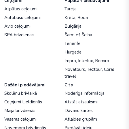
Ceļojumi
Populāri piedāvājumi
Atpūtas ceļojumi
Turcija
Autobusu ceļojumi
Krēta
,
Roda
Avio ceļojumi
Bulgārija
SPA brīvdienas
Šarm eš Šeiha
Tenerife
Hurgada
Impro
,
Interlux
,
Remiro
Novatours
,
Teztour
,
Coral
travel
Dažādi piedāvājumi
Cits
Skolēnu brīvlaikā
Noderīga informācija
Ceļojumi Lieldienās
Atstāt atsauksmi
Maija brīvdienās
Dāvanu kartes
Vasaras ceļojumi
Atlaides grupām
Novembra brīvdienās
Piedāvāt ideju