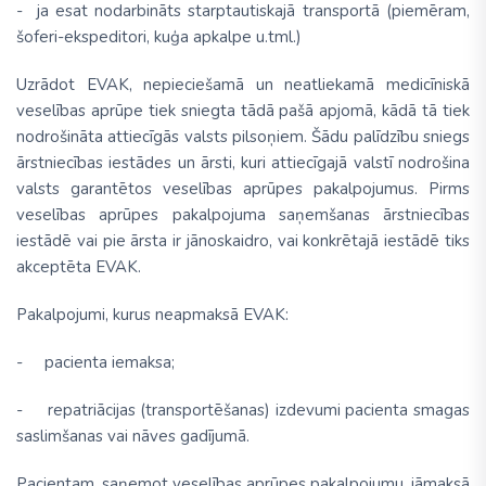
- ja esat nodarbināts starptautiskajā transportā (piemēram,
šoferi-ekspeditori, kuģa apkalpe u.tml.)
Uzrādot EVAK, nepieciešamā un neatliekamā medicīniskā
veselības aprūpe tiek sniegta tādā pašā apjomā, kādā tā tiek
nodrošināta attiecīgās valsts pilsoņiem. Šādu palīdzību sniegs
ārstniecības iestādes un ārsti, kuri attiecīgajā valstī nodrošina
valsts garantētos veselības aprūpes pakalpojumus. Pirms
veselības aprūpes pakalpojuma saņemšanas ārstniecības
iestādē vai pie ārsta ir jānoskaidro, vai konkrētajā iestādē tiks
akceptēta EVAK.
Pakalpojumi, kurus neapmaksā EVAK:
- pacienta iemaksa;
- repatriācijas (transportēšanas) izdevumi pacienta smagas
saslimšanas vai nāves gadījumā.
Pacientam, saņemot veselības aprūpes pakalpojumu, jāmaksā