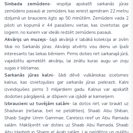
Sinbada zemūdens
- iespēja apskatīt sarkanās jūras
zemūdens pasauli ar zemūdeni, kas ienirst apmēram 22 metru
dziļumā un brauciens ilgts ap 50 minūtēm. Zemūdeni vada 2
piloti un kopumā ir 44 pasažieru vietas, kas izvietotas gar
logiem, no kuriem var ideāli redzēt zemūdens pasauli.
Akvārijs un muzejs
- šajā akvārijā ir labākā kolekcija ar zivīm
tikai no Sarkanās jūras. Akvārijs atvērts visu dienu un īpaši
interesants tas liekas bērniem. Pirms doties nirt sarkanajā jūrā,
vajadzētu apmeklēt akvāriju, lai zinātu kuras augu un zivju
sugas ir bīstamas.
Sarkanās jūras kalni
- šādi dēvē vulkāniskas izcelsmes
kalnus, kas izvietojušies gar sarkanās jūras piekrasti. Kalni
izveidojušies pirms 3 miljardiem gadu. Kalnus var apskatīt
dodoties pārgājienā, ar džipiem vai izjādē ar kamieļiem.
Izbraucieni uz tuvējām salām
- lai dotos nirt, var braukt uz
Shadwan (niršanai, bet ne peldēties), Shaab Abu Shiban,
Shasb Saghir Umm Gammae, Careless reef un Abu Ramada
salām. Makšķerēt var doties uz Shaab Abu Ramada, Shaab
Abu Hashish in Sharm el Arab salām. Lai peldētos un gulētu