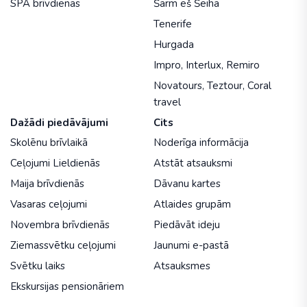
SPA brīvdienas
Šarm eš Šeiha
Tenerife
Hurgada
Impro
,
Interlux
,
Remiro
Novatours
,
Teztour
,
Coral
travel
Dažādi piedāvājumi
Cits
Skolēnu brīvlaikā
Noderīga informācija
Ceļojumi Lieldienās
Atstāt atsauksmi
Maija brīvdienās
Dāvanu kartes
Vasaras ceļojumi
Atlaides grupām
Novembra brīvdienās
Piedāvāt ideju
Ziemassvētku ceļojumi
Jaunumi e-pastā
Svētku laiks
Atsauksmes
Ekskursijas pensionāriem