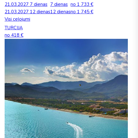
21.03.2027
7 dienas
7 dienas
no 1 733 €
21.03.2027
12 dienas
12 dienas
no 1 745 €
Visi ceļojumi
TURCIJA
no 418 €