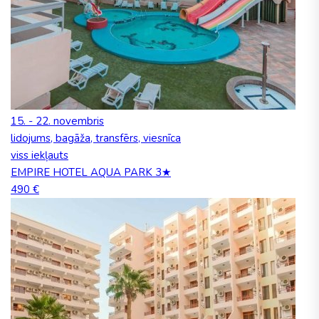
15. - 22. novembris
lidojums, bagāža, transfērs, viesnīca
viss iekļauts
EMPIRE HOTEL AQUA PARK 3★
490 €