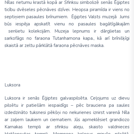
Nīlas rietumu krastā kopā ar Sfinksu simbolizē senās Ēģiptes
ticību dvēseles pēcnāves dzīvei. Heopsa piramīda ir viens no
septiņiem pasaules brīnumiem. Ēģiptes Valsts muzejā Jums
būs iespēja apskatīt vienu no pasaules bagātīgākajām
senlietu kolekcijām. Muzeja lepnums ir dārglietas un
sarkofāgs no faraona Tutanhamona kapa., kā arī brīnišķīgi
skaistā ar zeltu pārklātā faraona pēcnāves maska.
Luksora
Luksora ir senās Ēģiptes galvaspilsēta. Ceļojums uz dievu
pilsētu ir patiešām iespaidīgs – pēc brauciena pa saules
izdedzināto tuksnesi pēkšņi no nekurienes iznirst varenā Nīla
ar zaļiem laukiem un ciematiem. Jūs apmeklēsiet grandiozo
Karnakas templi ar sfinksu aleju, skaisto valdnieces
Hatšepsutas templi, Memnona kolosus mirušo pilsētā,