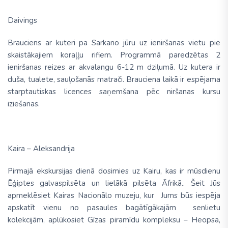
Daivings
Brauciens ar kuteri pa Sarkano jūru uz ieniršanas vietu pie
skaistākajiem koraļļu rifiem. Programmā paredzētas 2
ieniršanas reizes ar akvalangu 6-12 m dziļumā. Uz kutera ir
duša, tualete, sauļošanās matrači. Brauciena laikā ir espējama
starptautiskas licences saņemšana pēc niršanas kursu
iziešanas.
Kaira – Aleksandrija
Pirmajā ekskursijas dienā dosimies uz Kairu, kas ir mūsdienu
Ēģiptes galvaspilsēta un lielākā pilsēta Āfrikā.. Šeit Jūs
apmeklēsiet Kairas Nacionālo muzeju, kur Jums būs iespēja
apskatīt vienu no pasaules bagātīgākajām senlietu
kolekcijām, aplūkosiet Gīzas piramīdu kompleksu – Heopsa,