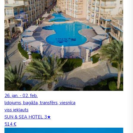
26. jan. - 02. feb.
lidojums, bagāža, transfērs, viesnīca
viss iekļauts
SUN & SEA HOTEL 3★
514 €