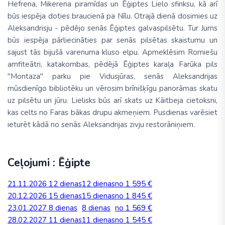
Hefrena, Mikerena piramīdas un Ēģiptes Lielo sfinksu, kā arī
būs iespēja doties braucienā pa Nīlu. Otrajā dienā dosimies uz
Aleksandrisju - pēdējo senās Ēģiptes galvaspilsētu. Tur Jums
būs iespēja pārliecināties par senās pilsētas skaistumu un
sajust tās bijušā varenuma kluso elpu. Apmeklēsim Romiešu
amfiteātri, katakombas, pēdējā Ēģiptes karaļa Farūka pils
"Montaza" parku pie Vidusjūras, senās Aleksandrijas
mūsdienīgo bibliotēku un vērosim brīnišķīgu panorāmas skatu
uz pilsētu un jūru. Lielisks būs arī skats uz Kāitbeja cietoksni,
kas celts no Faras bākas drupu akmeņiem. Pusdienas varēsiet
ieturēt kādā no senās Aleksandrijas zivju restorāniņiem.
Ceļojumi : Ēģipte
21.11.2026
12 dienas
12 dienas
no 1 595 €
20.12.2026
15 dienas
15 dienas
no 1 845 €
23.01.2027
8 dienas
8 dienas
no 1 569 €
28.02.2027
11 dienas
11 dienas
no 1 545 €