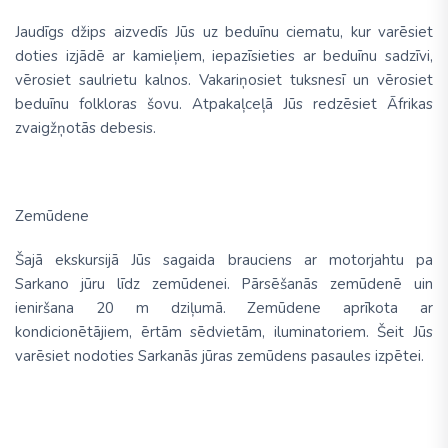
Jaudīgs džips aizvedīs Jūs uz beduīnu ciematu, kur varēsiet
doties izjādē ar kamieļiem, iepazīsieties ar beduīnu sadzīvi,
vērosiet saulrietu kalnos. Vakariņosiet tuksnesī un vērosiet
beduīnu folkloras šovu. Atpakaļceļā Jūs redzēsiet Āfrikas
zvaigžņotās debesis.
Zemūdene
Šajā ekskursijā Jūs sagaida brauciens ar motorjahtu pa
Sarkano jūru līdz zemūdenei. Pārsēšanās zemūdenē uin
ieniršana 20 m dziļumā. Zemūdene aprīkota ar
kondicionētājiem, ērtām sēdvietām, iluminatoriem. Šeit Jūs
varēsiet nodoties Sarkanās jūras zemūdens pasaules izpētei.