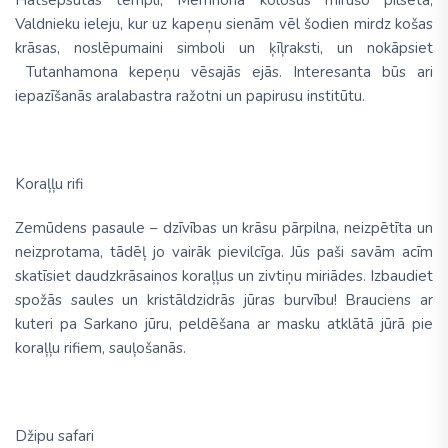
Valdnieku ieleju, kur uz kapeņu sienām vēl šodien mirdz košas
krāsas, noslēpumaini simboli un ķīļraksti, un nokāpsiet
Tutanhamona kepeņu vēsajās ejās. Interesanta būs ari
iepazīšanās aralabastra ražotni un papirusu institūtu.
Koraļļu rifi
Zemūdens pasaule – dzīvības un krāsu pārpilna, neizpētīta un
neizprotama, tādēļ jo vairāk pievilcīga. Jūs paši savām acīm
skatīsiet daudzkrāsainos koraļļus un zivtiņu miriādes. Izbaudiet
spožās saules un kristāldzidrās jūras burvību! Brauciens ar
kuteri pa Sarkano jūru, peldēšana ar masku atklātā jūrā pie
koraļļu rifiem, sauļošanās.
Džipu safari