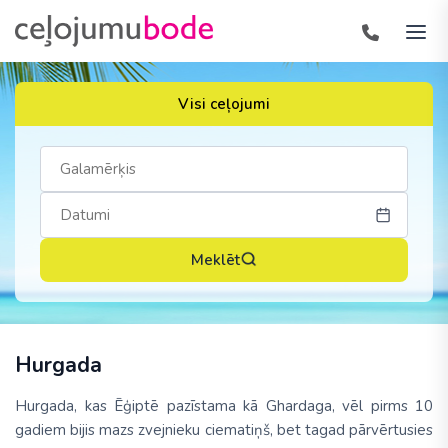
Visi ceļojumi
Meklēt
Hurgada
Hurgada, kas Ēģiptē pazīstama kā Ghardaga, vēl pirms 10
gadiem bijis mazs zvejnieku ciematiņš, bet tagad pārvērtusies