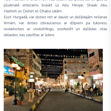
pludmalē ieteicams braukt uz Abu Minqar, Shaab Abu
Hashish un Dishet el-Dhaba salām.
Esot Hurgadā, var doties nirt ar daudz un dažādajām niršanas
firmām, var doties izbraucienos ar džipiem pa tuksnesi,
nodarboties ar vindsērfingu, snorkelēt un dažādas citas
izklaides, kas saistītas ar ūdeni.