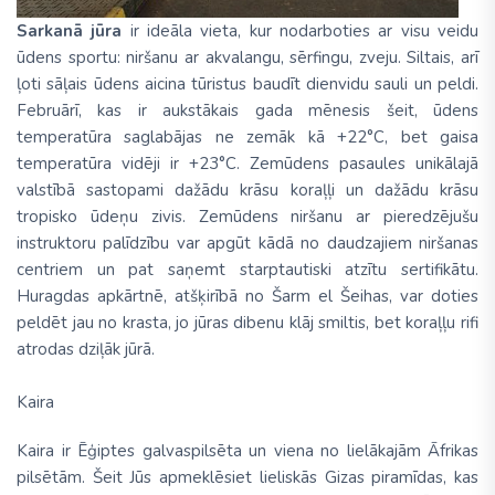
Sarkanā jūra
ir ideāla vieta, kur nodarboties ar visu veidu
ūdens sportu: niršanu ar akvalangu, sērfingu, zveju. Siltais, arī
ļoti sāļais ūdens aicina tūristus baudīt dienvidu sauli un peldi.
Februārī, kas ir aukstākais gada mēnesis šeit, ūdens
temperatūra saglabājas ne zemāk kā +22°C, bet gaisa
temperatūra vidēji ir +23°C. Zemūdens pasaules unikālajā
valstībā sastopami dažādu krāsu koraļļi un dažādu krāsu
tropisko ūdeņu zivis. Zemūdens niršanu ar pieredzējušu
instruktoru palīdzību var apgūt kādā no daudzajiem niršanas
centriem un pat saņemt starptautiski atzītu sertifikātu.
Huragdas apkārtnē, atšķirībā no Šarm el Šeihas, var doties
peldēt jau no krasta, jo jūras dibenu klāj smiltis, bet koraļļu rifi
atrodas dziļāk jūrā.
Kaira
Kaira ir Ēģiptes galvaspilsēta un viena no lielākajām Āfrikas
pilsētām. Šeit Jūs apmeklēsiet lieliskās Gizas piramīdas, kas