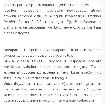
aizvedīs par 1 ēģiptiešu poundu uz jebkuru vietu pilsētā.
Ieteikumi ceļotājiem
- sievietēm nevajadzētu atsegt
nevienu ķermeņa daļu, lai neiegūtu nevajadzīgu uzmanību.
Peldēšanās naktī jūrā ir aizliegta. Ēģiptē brīvdienas ir
piektdienas un sestdienas, kas būtu jāievēro, jo bankas tajās
dienās ir slēgtas.
Akvaparki
- Hurgadā ir divi akvaparki- Titāniks un Sinbada
akvaparks, kuros ziemas periodā ūdeni silda.
Stikla dibena laivas
- Hurgadā ir iespējams apskatīt
zemūdens valstību nemaz nepaliekot slapjam. Tas ir
iespējams dodoties izbraucienā ar laivu, kuras apakša ir no
stikla un cauri var redzēt zivis un koraļļus.
Vēderdejas
- tās ir izplatītas visā Ēģiptes teritorijā un tās
izpilda ne tikai sievietes. Hurgadā ir iespēja iet uz šovu, kas
saucas Tanoura šovs, kurā uzstājas vīrieši sākot no 4 gadu
vecuma līdz pat sirmam vecumam un visi dejo vēderdejas.