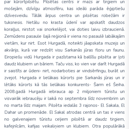
par kūrortpilsētu. Pilsētas centrs ir mazs ar tirgiem un
mošejām, dzīvīgu atmosfēru, kas ideāli parāda ēģiptiešu
dzīvesveidu. Tālāk ārpus centra un pilsētas robežām ir
tuksnesis. Netālu no krasta ūdenī var apskatīt daudzos
koraļļus, nirstot vai snorkelējot, vai doties laivu izbraucienā.
Zemūdens pasaule šajā reģionā ir viena no pasaulē labākajām
vietām, kur nirt. Esot Hurgadā, noteikti jāapskata muzejs un
akvārijs, kurā var redzēt visu Sarkanās jūras floru un faunu.
Eiropiešu vidū Hurgada ir pazīstama kā ballīšu pilsēta ar ļoti
daudz klubiem un bāriem. Taču viss, ko vien var darīt Hurgadā
ir saistīts ar ūdeni- nirt, nodarboties ar vindsērfingu, burāt un
zvejot. Hurgada ir lielākais kūrorts pie Sarkanās jūras un ir
lētāks kūrorts kā tās lielākais konkurents- Šarm eš Šeiha.
2008.gadā Hurgadā iebrauca ap 2 miljoniem tūristu un
visvairāk iebraucēju ir laikā no septembra līdz novembrim un
no marta līdz maijam. Pilsēta iedalās 3 rajonos- El Sakala, El
Dahar un promenāde. El Sakal atrodas centrā un tas ir viens
no galvenajiem tūristu ceļiem pilsētā ar daudz tirgiem,
kafejnīcām, kafijas veikaliņiem un klubiem. Otra populārākā