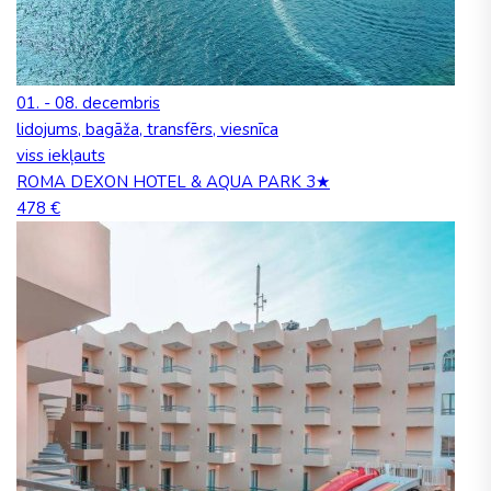
01. - 08. decembris
lidojums, bagāža, transfērs, viesnīca
viss iekļauts
ROMA DEXON HOTEL & AQUA PARK 3★
478 €