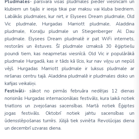
Pludmales
- pārsvarā visas pludmales pieder viesnīcām un
klubiem un tajās ir ieeja tikai par maksu vai kluba biedriem.
Labākās pludmales, kur nirt, ir Elysees Dream pludmale, Old
Vic pludmale, Hurgadas Marriott pludmale, Aladdina
pludmale, Koraļļu pludmale un Stiegenberger Al Dau
pludmale. Elysees Dream pludmalē ir pat WiFi internets,
restorāni un ēstuves. Šī pludmale izmaksā 30 ēģiptiešu
poundi tiem, kas neapmetas viesnīcā. Old Vic ir populārākā
pludmale Hurgadā, kas ir tāds kā līcis, kur nav viļņu un nepūš
vējš. Hurgadas Marriott pludmale ir luksus pludmale ar
niršanas centru tajā. Aladdina pludmalē ir pludmales disko un
kafijas veikaliņi.
Festivāli
- sākot no pirmās februāra nedēļas 12 dienas
norisinās Hurgadas internacionālais festivāls, kura laikā notiek
triatlons un zvejošanas sacensības. Martā notiek Ēģiptes
jogas festivāls. Oktobrī notiek jahtu sacensības un
ūdensslēpošanas turnīrs. Jūlijā tiek svinēta Revolūcijas diena
un decembrī uzvaras diena.