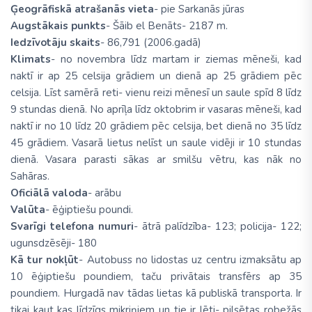
Ģeogrāfiskā atrašanās vieta
- pie Sarkanās jūras
Augstākais punkts
- Šāib el Benāts- 2187 m.
Iedzīvotāju skaits
- 86,791 (2006.gadā)
Klimats
- no novembra līdz martam ir ziemas mēneši, kad
naktī ir ap 25 celsija grādiem un dienā ap 25 grādiem pēc
celsija. Līst samērā reti- vienu reizi mēnesī un saule spīd 8 līdz
9 stundas dienā. No aprīļa līdz oktobrim ir vasaras mēneši, kad
naktī ir no 10 līdz 20 grādiem pēc celsija, bet dienā no 35 līdz
45 grādiem. Vasarā lietus nelīst un saule vidēji ir 10 stundas
dienā. Vasara parasti sākas ar smilšu vētru, kas nāk no
Sahāras.
Oficiālā valoda
- arābu
Valūta
- ēģiptiešu poundi.
Svarīgi telefona numuri
- ātrā palīdzība- 123; policija- 122;
ugunsdzēsēji- 180
Kā tur nokļūt
- Autobuss no lidostas uz centru izmaksātu ap
10 ēģiptiešu poundiem, taču privātais transfērs ap 35
poundiem. Hurgadā nav tādas lietas kā publiskā transporta. Ir
tikai kaut kas līdzīgs mikriņiem un tie ir lēti- pilsētas robežās