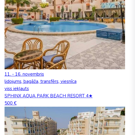
11. - 16. novembris
lidojums, bagāža, transfērs, viesnīca
viss iekļauts
SPHINX AQUA PARK BEACH RESORT 4★
500 €