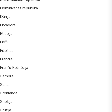
Dominikānas republika
Dānija
Ekvadora
Etiopija
Fidži
Filipīnas
Francija
Franču Polinēzija
Gambija
Gana
Grenlande
Grieķija
Gruzija