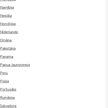
Namībija
Nepāla
Norvēģija
Nīderlande
Omāna
Pakistāna
Panama
Papua Jaungvineja
Peru
Polija
Portugāle
Rumānija
Salvadora