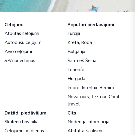
Ceļojumi
Populāri piedāvājumi
Atpūtas ceļojumi
Turcija
Autobusu ceļojumi
Krēta
,
Roda
Avio ceļojumi
Bulgārija
SPA brīvdienas
Šarm eš Šeiha
Tenerife
Hurgada
Impro
,
Interlux
,
Remiro
Novatours
,
Teztour
,
Coral
travel
Dažādi piedāvājumi
Cits
Skolēnu brīvlaikā
Noderīga informācija
Ceļojumi Lieldienās
Atstāt atsauksmi