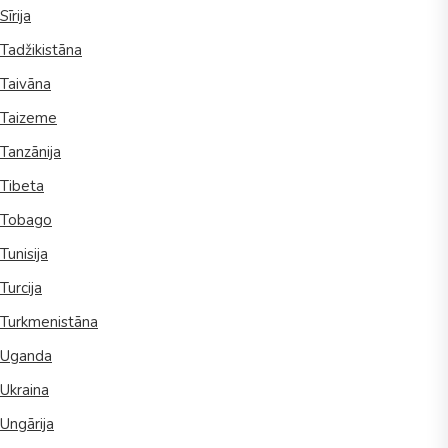
Sīrija
Tadžikistāna
Taivāna
Taizeme
Tanzānija
Tibeta
Tobago
Tunisija
Turcija
Turkmenistāna
Uganda
Ukraina
Ungārija