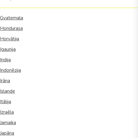
Gvatemala
Hondurasa
Horvātija
Igaunija
Indija
Indonēzija
Irāna
Islande
Itālija
Izraēla
Jamaika
Japāna