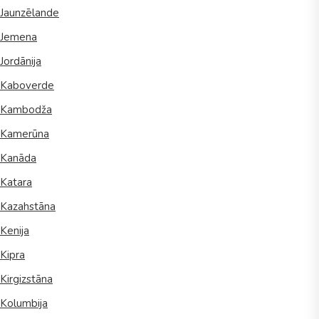
Jaunzēlande
Jemena
Jordānija
Kaboverde
Kambodža
Kamerūna
Kanāda
Katara
Kazahstāna
Kenija
Kipra
Kirgizstāna
Kolumbija