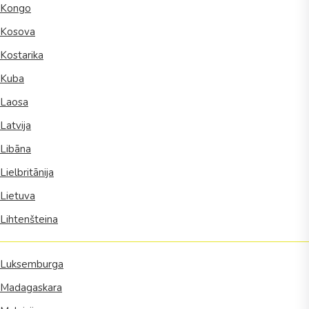
Kongo
Kosova
Kostarika
Kuba
Laosa
Latvija
Libāna
Lielbritānija
Lietuva
Lihtenšteina
Luksemburga
Madagaskara