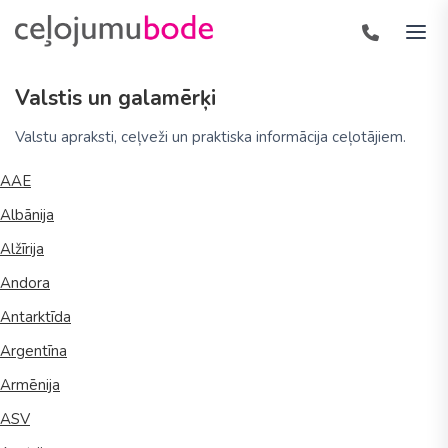
Valstis un galamērķi
Valstu apraksti, ceļveži un praktiska informācija ceļotājiem.
AAE
Albānija
Alžīrija
Andora
Antarktīda
Argentīna
Armēnija
ASV