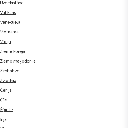
Uzbekistāna
Vatikāns
Venecuēla
Vjetnama
Vācija
Ziemeļkoreja
Ziemeļmaķedonija
Zimbabve
Zviedrija
Čehija
Čīle
Ēģipte
Īrija