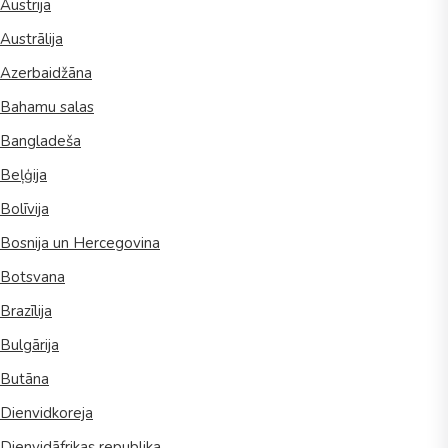
Austrija
Austrālija
Azerbaidžāna
Bahamu salas
Bangladeša
Beļģija
Bolīvija
Bosnija un Hercegovina
Botsvana
Brazīlija
Bulgārija
Butāna
Dienvidkoreja
Dienvidāfrikas republika