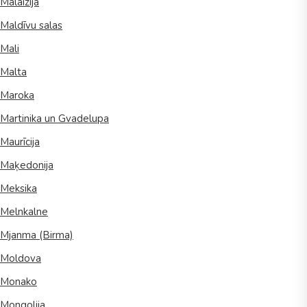
Malaizija
Maldīvu salas
Mali
Malta
Maroka
Martinika un Gvadelupa
Maurīcija
Maķedonija
Meksika
Melnkalne
Mjanma (Birma)
Moldova
Monako
Mongolija