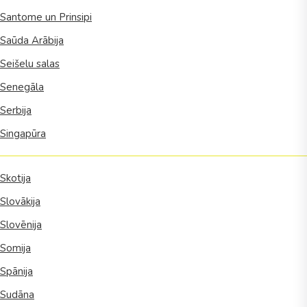
Santome un Prinsipi
Saūda Arābija
Seišelu salas
Senegāla
Serbija
Singapūra
Skotija
Slovākija
Slovēnija
Somija
Spānija
Sudāna