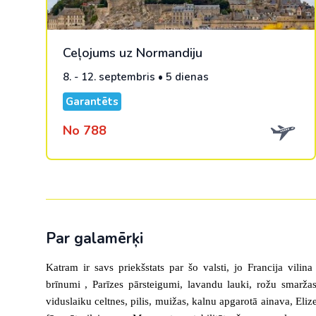
Ceļojums uz Normandiju
8. - 12. septembris • 5 dienas
Garantēts
No 788
Par galamērķi
Katram ir savs priekšstats par šo valsti, jo Francija vilin
brīnumi , Parīzes pārsteigumi, lavandu lauki, rožu smar
viduslaiku celtnes, pilis, muižas, kalnu apgarotā ainava,
Eliz