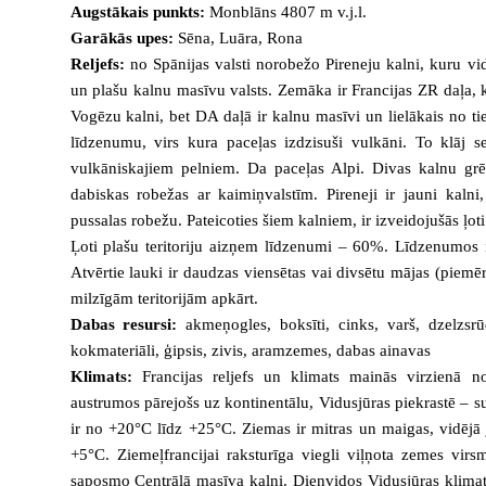
Augstākais punkts:
Monblāns 4807 m v.j.l.
Garākās upes:
Sēna, Luāra, Rona
Reljefs:
no Spānijas valsti norobežo Pireneju kalni, kuru vi
un plašu kalnu masīvu valsts. Zemāka ir Francijas ZR daļa, 
Vogēzu kalni, bet DA daļā ir kalnu masīvi un lielākais no ti
līdzenumu, virs kura paceļas izdzisuši vulkāni. To klāj se
vulkāniskajiem pelniem. Da paceļas Alpi. Divas kalnu grē
dabiskas robežas ar kaimiņvalstīm. Pireneji ir jauni kalni
pussalas robežu. Pateicoties šiem kalniem, ir izveidojušās ļot
Ļoti plašu teritoriju aizņem līdzenumi – 60%. Līdzenumos i
Atvērtie lauki ir daudzas viensētas vai divsētu mājas (piemē
milzīgām teritorijām apkārt.
Dabas resursi:
akmeņogles, boksīti, cinks, varš, dzelzsr
kokmateriāli, ģipsis, zivis, aramzemes, dabas ainavas
Klimats:
Francijas reljefs un klimats mainās virzienā 
austrumos pārejošs uz kontinentālu, Vidusjūras piekrastē – sub
ir no +20°C līdz +25°C. Ziemas ir mitras un maigas, vidējā 
+5°C. Ziemeļfrancijai raksturīga viegli viļņota zemes virs
saposmo Centrālā masīva kalni. Dienvidos Vidusjūras klimata