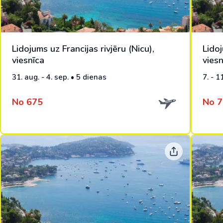
Lidojums uz Francijas rivjēru (Nicu),
Lidoj
viesnīca
viesn
31. aug. - 4. sep. • 5 dienas
7. - 1
No 675
No 7