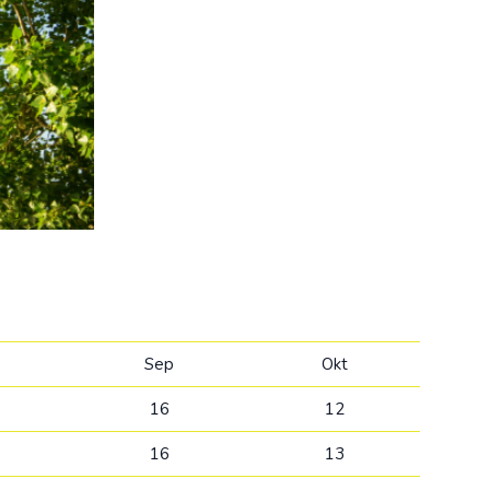
Kolumbija
Kostarika
Meksika
Panama
Sep
Okt
16
12
16
13