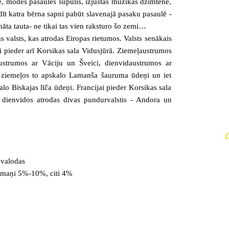
ce, modes pasaules šūpulis, izjustas mūzikas dzimtene,
ldīt katra bērna sapni pabūt slavenajā pasaku pasaulē -
nāta tauta- ne tikai tas vien raksturo šo zemi…
s valsts, kas
atrodas Eiropas rietumos. Valsts senākais
ai pieder arī Korsikas sala Vidusjūrā. Ziemeļaustrumos
ustrumos ar Vāciju un Šveici, dienvidaustrumos ar
 ziemeļos to apskalo Lamanša šauruma ūdeņi un iet
alo Biskajas līča ūdeņi. Francijai pieder Korsikas sala
 dienvidos atrodas divas pundurvalstis - Andora un
 valodas
ulmaņi 5%-10%, citi 4%