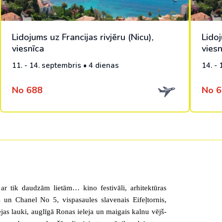
Lidojums uz Francijas rivjēru (Nicu),
Lidoj
viesnīca
viesn
11. - 14. septembris • 4 dienas
14. -
No 688
No 6
a ar tik daudzām lietām… kino festivāli, arhitektūras
žas un Chanel No 5,
vispasaules slavenais Eifeļtornis
,
ejas lauki
, auglīgā Ronas ieleja un maigais kalnu vējš-