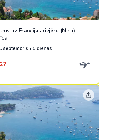
ums uz Francijas rivjēru (Nicu),
īca
1. septembris • 5 dienas
27