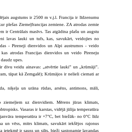
dējais augstums ir 2500 m v.j.l. Francija ir līdzenumu
kur plešas Ziemeļfrancijas zemiene. ZA atrodas zemie
em ir Centrālais masīvs. Tas atgādina plašu un augstu
ni lavas lauki un tufs, kas, savukārt, veidojies no
das - Pireneji dienvidos un Alpi austrumos - veido
, kas atrodas Francijas dienvidos un veido Pireneju
i daudz upes.
r divu veidu ainavas: „atvērtie lauki” un „krūmāji”.
ram, tāpat kā Zemgalē); Krūmājos ir nelieli ciemati ar
ūda, niķeļa un urāna rūdas, arsēns, antimons, māli,
no ziemeļiem uz dienvidiem. Mērens jūras klimats,
tropisks. Vasaras ir karstas, vidējā jūlija temperatūra
janvāra temperatūra ir +7°C, bet biežāk- no 0°C līdz
ma un vēss, mitrs klimats, savukārt iekšējos rajonus
 ietekmē ir sauss un silts, bieži sastopamie lavandas