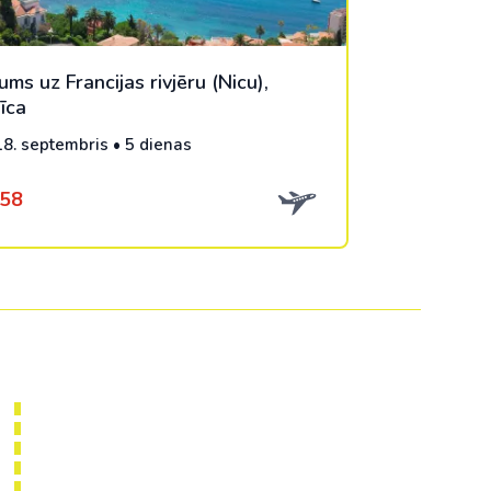
ums uz Francijas rivjēru (Nicu),
īca
 18. septembris • 5 dienas
58