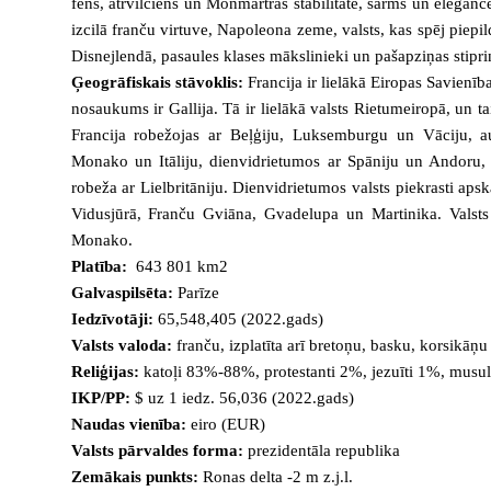
fēns, ātrvilciens un Monmartras stabilitāte, šarms un elegan
izcilā franču virtuve, Napoleona zeme, valsts, kas spēj piepi
Disnejlendā
, pasaules klases mākslinieki un pašapziņas stipri
Ģeogrāfiskais stāvoklis:
Francija ir lielākā Eiropas Savienība
nosaukums ir Gallija. Tā ir lielākā valsts Rietumeiropā, un t
Francija robežojas ar Beļģiju, Luksemburgu un Vāciju, a
Monako un Itāliju, dienvidrietumos ar Spāniju un Andoru,
robeža ar Lielbritāniju. Dienvidrietumos valsts piekrasti apsk
Vidusjūrā, Franču Gviāna, Gvadelupa un Martinika. Valsts
Monako.
Platība:
643 801 km2
Galvaspilsēta:
Parīze
Iedzīvotāji:
65,548,405 (2022.gads)
Valsts valoda:
franču, izplatīta arī bretoņu, basku, korsikāņu
Reliģijas:
katoļi 83%-88%, protestanti 2%, jezuīti 1%, mus
IKP/PP:
$ uz 1 iedz. 56,036 (2022.gads)
Naudas vienība:
eiro (EUR)
Valsts pārvaldes forma:
prezidentāla republika
Zemākais punkts:
Ronas delta -2 m z.j.l.