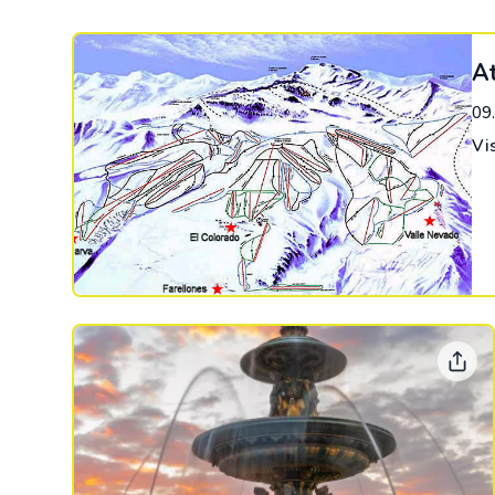
At
09
Vi