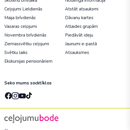
Skolēnu brīvlaikā
Noderīga informācija
Ceļojumi Lieldienās
Atstāt atsauksmi
Maija brīvdienās
Dāvanu kartes
Vasaras ceļojumi
Atlaides grupām
Novembra brīvdienās
Piedāvāt ideju
Ziemassvētku ceļojumi
Jaunumi e-pastā
Svētku laiks
Atsauksmes
Ekskursijas pensionāriem
Seko mums socktīklos