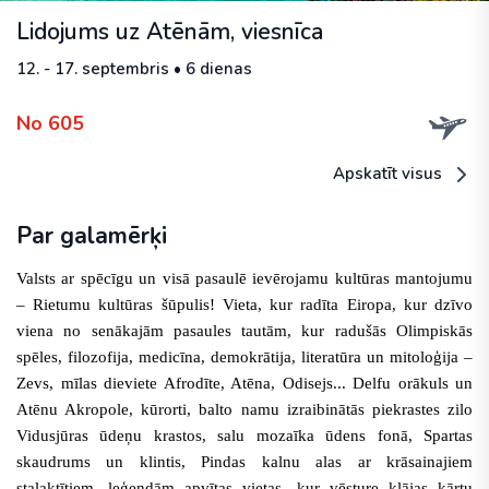
Lidojums uz Atēnām, viesnīca
12. - 17. septembris • 6 dienas
No 605
Apskatīt visus
Par galamērķi
Valsts ar spēcīgu un visā pasaulē ievērojamu kultūras mantojumu
– Rietumu kultūras šūpulis!
Vieta, kur radīta Eiropa,
kur dzīvo
viena no senākajām pasaules tautām, kur radušās Olimpiskās
spēles, filozofija, medicīna, demokrātija, literatūra un mitoloģija –
Zevs, mīlas dieviete Afrodīte, Atēna, Odisejs...
Delfu orākuls un
Atēnu Akropole, kūrorti, balto namu izraibinātās piekrastes zilo
Vidusjūras ūdeņu krastos, salu mozaīka ūdens fonā, Spartas
skaudrums un klintis, Pindas kalnu alas ar krāsainajiem
stalaktītiem, leģendām apvītas vietas, kur vēsture klājas kārtu