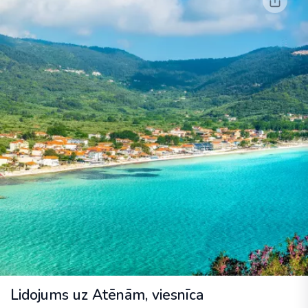
Lidojums uz Atēnām, viesnīca