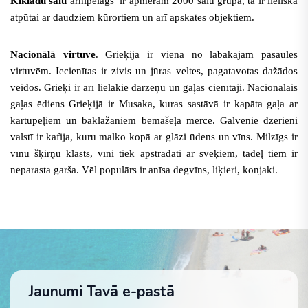
Kiklādu salu
arhipelāgs ir apmēram 2000 salu grupa, tā ir lieliska
atpūtai ar daudziem kūrortiem un arī apskates objektiem.
Nacionālā virtuve
. Grieķijā ir viena no labākajām pasaules
virtuvēm. Iecienītas ir zivis un jūras veltes, pagatavotas dažādos
veidos. Grieķi ir arī lielākie dārzeņu un gaļas cienītāji. Nacionālais
gaļas ēdiens Grieķijā ir Musaka, kuras sastāvā ir kapāta gaļa ar
kartupeļiem un baklažāniem bemašeļa mērcē. Galvenie dzērieni
valstī ir kafija, kuru malko kopā ar glāzi ūdens un vīns. Milzīgs ir
vīnu šķirņu klāsts, vīni tiek apstrādāti ar sveķiem, tādēļ tiem ir
neparasta garša. Vēl populārs ir anīsa degvīns, liķieri, konjaki.
Jaunumi Tavā e-pastā