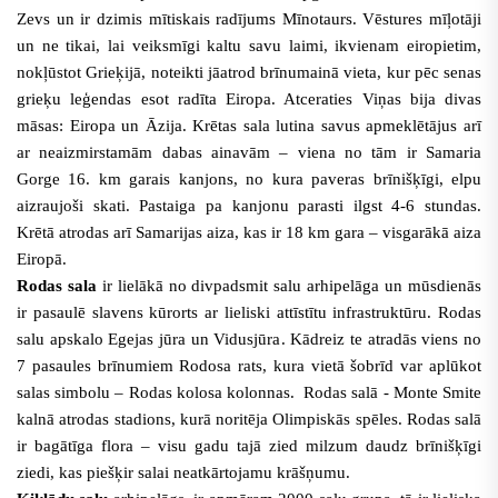
Zevs un ir dzimis mītiskais radījums Mīnotaurs.
Vēstures mīļotāji
un ne tikai, lai veiksmīgi kaltu savu laimi, ikvienam eiropietim,
nokļūstot Grieķijā, noteikti jāatrod brīnumainā vieta, kur pēc senas
grieķu leģendas esot radīta Eiropa. Atceraties Viņas bija divas
māsas: Eiropa un Āzija.
Krētas sala lutina savus apmeklētājus arī
ar neaizmirstamām dabas ainavām – viena no tām ir Samaria
Gorge 16. km garais kanjons, no kura paveras brīnišķīgi, elpu
aizraujoši skati. Pastaiga pa kanjonu parasti ilgst 4-6 stundas.
Krētā atrodas arī Samarijas aiza, kas ir 18 km gara – visgarākā aiza
Eiropā.
Rodas sala
ir lielākā no divpadsmit salu arhipelāga un mūsdienās
ir pasaulē slavens kūrorts ar lieliski attīstītu infrastruktūru.
Rodas
salu apskalo Egejas jūra un Vidusjūra
. Kādreiz te atradās viens no
7 pasaules brīnumiem Rodosa rats,
kura vietā šobrīd var aplūkot
salas simbolu – Rodas kolosa kolonnas.
Rodas salā - Monte Smite
kalnā atrodas stadions, kurā noritēja Olimpiskās spēles.
Rodas salā
ir bagātīga flora – visu gadu tajā zied milzum daudz brīnišķīgi
ziedi, kas piešķir salai neatkārtojamu krāšņumu.