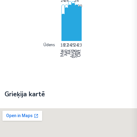
Ūdens
Mai
Jun
Jūl
Aug
Sep
Okt
Grieķija kartē