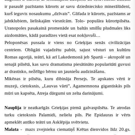
ir pasaulē pazīstams kūrorts ar savu dziedniecisko minerālūdeni,
kurš ieguvis nosaukumu „dzīvais”. Glifada ir kūrorts, pazīstams ar
jahtklubiem, lieliskajām viesnīcām. Tolo- populāra kūrortpilsēta.
Uranopoles pasakainā promenāde un baltās smilšu pludmales liks
aizdomāties, kādā paradīzes vietā esat nokļuvuši…
Peloponēsas pussala ir viens no Grieķijas senās civilizācijas
centriem. Obligāti vajadzētu pabūt, sajust vēsturi un kultūru
Romas agorijā, teātrī, kā arī Lakedemonā jeb Spartā – akropolē un
senajā pilsētā, kas savu dramatisma piesātināto popularitāti guvusi
ar drastisko, nežēlīgo bērnu un jauniešu audzināšanu.
Mikēnas ir pilsēta, kuru dibināja Persejs. Te apskates vērti ir
muzeji, cietoksnis, „Lauvas vārti”, Agamemnona gigantiskās pils
mūri un kapsēta, Atreja dārgumi un zelta darinājumi.
Nauplija
ir neatkarīgās Grieķijas pirmā galvaspilsēta. Te atrodas
turku cietoksnis Palamidi, nelielu pils. Pie Epidauras ir vērts
apmeklēt antīko teātri un Asklēpija svētvietu.
Malata
- mazs zvejnieku ciematiņš Krētas dienvidos līdz 20.gs.