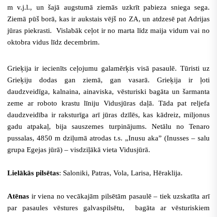
m v.j.l., un šajā augstumā ziemās uzkrīt pabieza sniega sega.
Ziemā pūš borā, kas ir aukstais vējš no ZA, un atdzesē pat Adrijas
jūras piekrasti. Vislabāk ceļot ir no marta līdz maija vidum vai no
oktobra vidus līdz decembrim.
Grieķija ir iecienīts ceļojumu galamērķis visā pasaulē. Tūristi uz
Grieķiju dodas gan ziemā, gan vasarā.
Grieķija ir ļoti
daudzveidīga, kalnaina, ainaviska, vēsturiski bagāta un šarmanta
zeme ar roboto krastu līniju Vidusjūras daļā. Tāda pat reljefa
daudzveidība ir raksturīga arī jūras dzīlēs, kas kādreiz, miljonus
gadu atpakaļ, bija sauszemes turpinājums. Netālu no Tenaro
pussalas, 4850 m dziļumā atrodas t.s. „Inusu aka” (Inusses – salu
grupa Egejas jūrā) – visdziļākā vieta Vidusjūrā.
Lielākās pilsētas
: Saloniki, Patras, Vola, Larisa, Hēraklija.
Atēnas
ir viena no vecākajām pilsētām pasaulē –
tiek uzskatīta arī
par pasaules vēstures galvaspilsētu
, bagāta ar vēsturiskiem