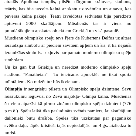
atradās Apollona templis, pilsētu dārgumu krātuves, stadions,
teātris, kas bija uzcelts kalnā ar skatu uz svētnīcu un ainavu, kas
paveras kalna pakājē. Teātrī izveidotās sēdvietas bija paredzēts
aptuveni 5000 skatītājiem. Mūsdienās tas ir viens no
populārākajiem apskates objektiem Grieķijā un visā pasaulē.
Mūsdienu olimpisko spēļu tēvs Pjērs de Kubertēns Delfos uz altāra
ieraudzīja simbolu ar pieciem savītiem apļiem un šis, it kā nejauši
ieraudzītas simbols, ir kļuvis par pamatu moderno olimpisko spēļu
simbolam.
Un kā gan būt Grieķijā un neredzēt moderno olimpisko spēļu
stadionu ''Panatheian'' To ieteicams apmeklēt ne tikai sporta
mīļotājiem. Ko redzēt tur būs ikvienam.
Olimpija
ir sengrieķu pilsēta un Olimpisko spēļu dzimtene. Savu
nosaukumu ieguvusi no Zeva mājokļa- Olimpa kalna. Mūsdienās
šo vietu atpazīst kā pirmo zināmo olimpisko spēļu dzimteni (776
p.m.ē.). Spēļu laikā tika pasludināts svētais pamiers, lai skatītāji un
dalībnieki būtu drošībā. Spēles tika uzskatītas par pagānisko
svētku daļu, tāpēc kristieši tajās nepiedalījās un 4.gs. aizliedza to
norisi.