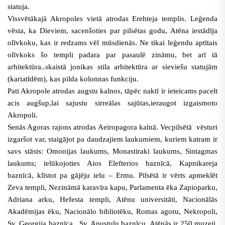
statuja.
Vissvētākajā Akropoles vietā atrodas Erehteja templis. Leģenda
vēsta, ka Dieviem, sacenšoties par pilsētas godu, Atēna iestādīja
olīvkoku, kas ir redzams vēl mūsdienās. Ne tikai leģendu aptītais
olīvkoks šo templi padara par pasaulē zināmu, bet arī tā
arhitektūra..skaistā jonikas stila arhitektūra ar sieviešu statujām
(kariatīdēm), kas pilda kolonnas funkciju.
Pati Akropole atrodas augstu kalnos, tāpēc naktī ir ieteicams pacelt
acis augšup,lai sajustu sirreālas sajūtas,ieraugot izgaismoto
Akropoli.
Senās Agoras rajons atrodas Aeiropagora kalnā. Vecpilsētā vēsturi
izgaršot var, staigājot pa daudzajiem laukumiem, kuriem katram ir
savs stāsts: Omonijas laukums, Monastiraki laukums, Sintagmas
laukums; ielūkojoties Aios Elefterios baznīcā, Kapnikareja
baznīcā, klīstot pa gājēju ielu – Ermu. Pilsētā ir vērts apmeklēt
Zeva templi, Nezināmā karavīra kapu, Parlamenta ēka Zapioparku,
Adriana arku, Hefesta templi, Atēnu universitāti, Nacionālās
Akadēmijas ēku, Nacionālo bibliotēku, Romas agoru, Nekropoli,
Sv. Georgija baznīca, Sv. Apustuļu baznīcu. Atēnās ir 250 muzeji.