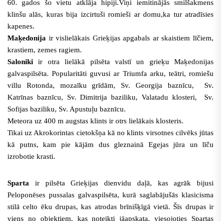
60. gados šo vietu atklāja hipiji.Viņi iemitinājās smilšakmens
klinšu alās, kuras bija izcirtuši romieši ar domu,ka tur atradīsies
kapenes.
Maķedonija
ir vislielākais Grieķijas apgabals ar skaistiem līčiem,
krastiem, zemes ragiem.
Saloniki
ir otra lielākā pilsēta valstī un grieķu Maķedonijas
galvaspilsēta. Popularitāti guvusi ar Triumfa arku, teātri, romiešu
villu Rotonda, mozaīku grīdām, Sv. Georgija baznīcu, Sv.
Katrīnas baznīcu, Sv. Dimitrija baziliku, Valatadu klosteri, Sv.
Sofijas baziliku, Sv. Apustuļu baznīcu.
Meteora uz 400 m augstas klints ir otrs lielākais klosteris.
Tikai uz Akrokorintas cietokšņa kā no klints virsotnes cilvēks jūtas
kā putns, kam pie kājām dus gleznainā Egejas jūra un līču
izrobotie krasti.
Sparta
ir pilsēta Grieķijas dienvidu daļā, kas agrāk bijusi
Peloponēses pussalas galvaspilsēta, kurā saglabājušās klasicisma
stilā celto ēku drupas, kas atrodas brīnišķīgā vietā. Šīs drupas ir
viens no objektiem, kas noteikti jāapskata, viesojoties Spartas