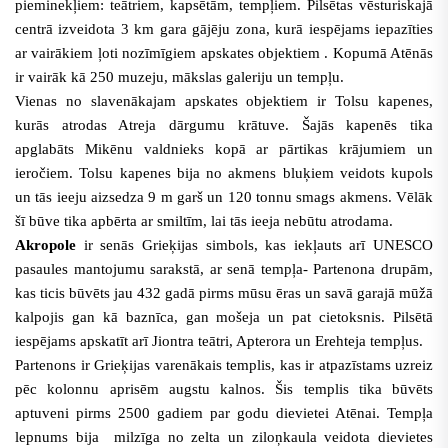
pieminekļiem: teātriem, kapsētām, tempļiem.
Pilsētas vēsturiskajā
centrā izveidota 3 km gara gājēju zona, kurā iespējams iepazīties
ar vairākiem ļoti nozīmīgiem apskates objektiem . Kopumā Atēnās
ir vairāk kā 250 muzeju, mākslas galeriju un tempļu.
Vienas no slavenākajam apskates objektiem ir Tolsu kapenes,
kurās atrodas Atreja dārgumu krātuve. Šajās kapenēs tika
apglabāts Mikēnu valdnieks kopā ar pārtikas krājumiem un
ieročiem. Tolsu kapenes bija no akmens bluķiem veidots kupols
un tās ieeju aizsedza 9 m garš un 120 tonnu smags akmens. Vēlāk
šī būve tika apbērta ar smiltīm, lai tās ieeja nebūtu atrodama.
Akropole
ir senās Grieķijas simbols, kas iekļauts
arī UNESCO
pasaules mantojumu sarakstā
, ar senā tempļa- Partenona drupām,
kas ticis būvēts jau 432 gadā pirms mūsu ēras un savā garajā mūžā
kalpojis gan kā baznīca, gan mošeja un pat cietoksnis
. Pilsētā
iespējams apskatīt arī Jiontra teātri, Apterora un Erehteja tempļus.
Partenons ir Grieķijas varenākais templis, kas ir atpazīstams uzreiz
pēc kolonnu aprisēm augstu kalnos. Šis templis tika būvēts
aptuveni pirms 2500 gadiem par godu dievietei Atēnai. Tempļa
lepnums bija milzīga no zelta un ziloņkaula veidota dievietes