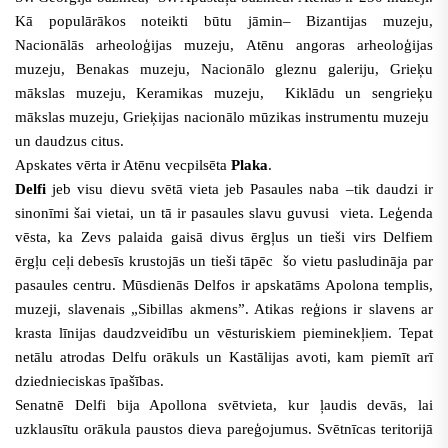
Kā populārākos noteikti būtu jāmin– Bizantijas muzeju,
Nacionālās arheoloģijas muzeju, Atēnu angoras arheoloģijas
muzeju, Benakas muzeju, Nacionālo gleznu galeriju, Grieķu
mākslas muzeju, Keramikas muzeju, Kiklādu un sengrieķu
mākslas muzeju, Grieķijas nacionālo mūzikas instrumentu muzeju
un daudzus citus.
Apskates vērta ir Atēnu vecpilsēta
Plaka
.
Delfi
jeb visu dievu svētā vieta jeb Pasaules naba –tik daudzi ir
sinonīmi šai vietai, un tā ir pasaules slavu guvusi vieta. Leģenda
vēsta, ka Zevs palaida gaisā divus ērgļus un tieši virs Delfiem
ērgļu ceļi debesīs krustojās un tieši tāpēc šo vietu pasludināja par
pasaules centru. Mūsdienās Delfos ir apskatāms Apolona templis,
muzeji, slavenais „Sibillas akmens”
.
Atikas reģions ir slavens ar
krasta līnijas daudzveidību un vēsturiskiem pieminekļiem. Tepat
netālu atrodas Delfu orākuls un Kastālijas avoti
, kam piemīt arī
dziednieciskas īpašības.
Senatnē Delfi bija Apollona svētvieta, kur ļaudis devās, lai
uzklausītu orākula paustos dieva pareģojumus. Svētnīcas teritorijā