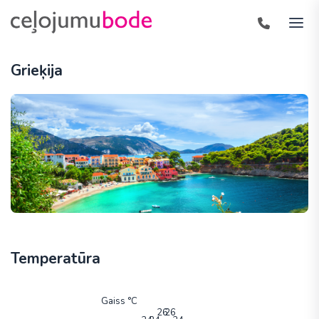
Grieķija
Temperatūra
Gaiss °C