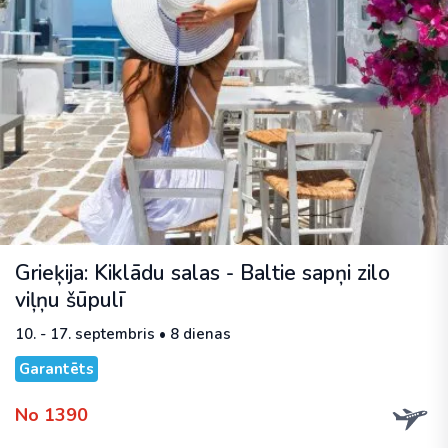
Grieķija: Kiklādu salas - Baltie sapņi zilo
viļņu šūpulī
10. - 17. septembris • 8 dienas
Garantēts
No 1390