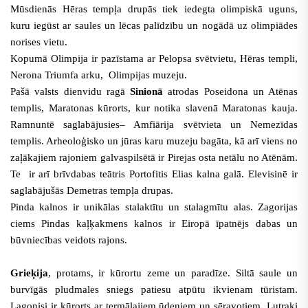
Mūsdienās Hēras tempļa drupās tiek iedegta olimpiskā uguns,
kuru iegūst ar saules un lēcas palīdzību un nogādā uz olimpiādes
norises vietu.
Kopumā Olimpija ir pazīstama ar Pelopsa svētvietu, Hēras templi,
Nerona Triumfa arku, Olimpijas muzeju.
Pašā valsts dienvidu ragā
Sinionā
atrodas Poseidona un Atēnas
templis, Maratonas kūrorts, kur notika slavenā Maratonas kauja.
Ramnuntē saglabājusies– Amfiārija svētvieta un Nemezīdas
templis. Arheoloģisko un jūras karu muzeju bagāta, kā arī viens no
zaļākajiem rajoniem galvaspilsētā ir Pirejas osta netālu no Atēnām.
Te ir arī brīvdabas teātris Portofitis Elias kalna galā. Elevisinē ir
saglabājušās Demetras tempļa drupas.
Pinda kalnos ir unikālas stalaktītu un stalagmītu alas. Zagorijas
ciems Pindas kaļķakmens kalnos ir Eiropā īpatnējs dabas un
būvniecības veidots rajons.
Grieķija
, protams, ir kūrortu zeme un paradīze. Siltā saule un
burvīgās pludmales sniegs patiesu atpūtu ikvienam tūristam.
Lagonisi ir kūrorts ar termālajiem ūdeņiem un sēravotiem. Lutraki