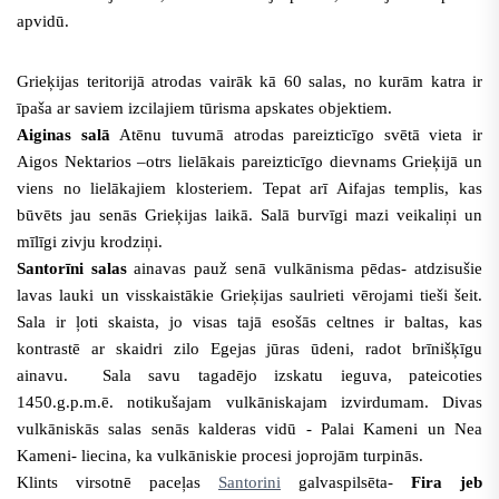
apvidū.
Grieķijas teritorijā atrodas vairāk kā 60 salas, no kurām katra ir
īpaša ar saviem izcilajiem tūrisma apskates objektiem.
Aiginas salā
Atēnu tuvumā atrodas pareizticīgo svētā vieta ir
Aigos Nektarios –otrs lielākais pareizticīgo dievnams Grieķijā un
viens no lielākajiem klosteriem. Tepat arī Aifajas templis, kas
būvēts jau senās Grieķijas laikā. Salā burvīgi mazi veikaliņi un
mīlīgi zivju krodziņi.
Santorīni salas
ainavas pauž senā vulkānisma pēdas- atdzisušie
lavas lauki un visskaistākie Grieķijas saulrieti vērojami tieši šeit.
Sala ir ļoti skaista, jo visas tajā esošās celtnes ir baltas, kas
kontrastē ar skaidri zilo Egejas jūras ūdeni, radot brīnišķīgu
ainavu.
Sala
savu tagadējo izskatu ieguva, pateicoties
1450.g.p.m.ē. notikušajam vulkāniskajam izvirdumam. Divas
vulkāniskās salas senās kalderas vidū - Palai Kameni un Nea
Kameni- liecina, ka vulkāniskie procesi joprojām turpinās.
Klints virsotnē paceļas
Santorini
galvaspilsēta-
Fira jeb