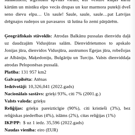
kārtām un mistiku elpo vecās drupas un kur marmora putekļi dveš
seno dievu elpu… Un saule! Saule, saule, saule…pat Latvijas
drēgnajos rudeņos un pavasaros tā lutina šo zemi pārpārēm.
Ģeogrāfiskais stāvoklis:
Atrodas Balkānu pussalas dienvidu daļā
uz daudzajām Vidusjūras salām. Dienvidrietumos to apskalo
Jonijas jūra, dienvidos Vidusjūra, austrumos Egejas jūra, robežojas
ar Albāniju, Maķedoniju, Bulgāriju un Turciju. Valsts dienviddaļa
atrodas Peloponēsas pussalā.
Platība:
131 957 km2
Galvaspilsēta:
Atēnas
Iedzīvotāji:
10,326,041 (2022.gads)
Nacionālais sastāvs:
grieķi 93%, citi 7% (2001.g.)
Valsts valoda:
grieķu
Reliģijas:
grieķu pareizticīgie (90%), citi kristieši (3%), bez
reliģiskas piederības (4%), islāms (2%), citas reliģijas (1%)
IKP/PP:
$ uz 1 iedz. 35,596 (2022.gads)
Naudas vienība:
eiro (EUR)