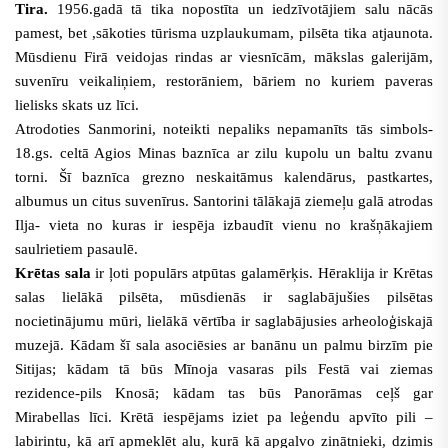
Tira.
1956.gadā tā tika nopostīta un iedzīvotājiem salu nācās
pamest, bet ,sākoties tūrisma uzplaukumam, pilsēta tika atjaunota.
Mūsdienu Firā veidojas rindas ar viesnīcām, mākslas galerijām,
suvenīru veikaliņiem, restorāniem, bāriem no kuriem paveras
lielisks skats uz līci.
Atrodoties Sanmorini, noteikti nepaliks nepamanīts tās simbols-
18.gs. celtā Agios Minas baznīca ar zilu kupolu un baltu zvanu
torni. Šī baznīca grezno neskaitāmus kalendārus, pastkartes,
albumus un citus suvenīrus.
Santorini tālākajā ziemeļu galā atrodas
Ilja- vieta no kuras ir iespēja izbaudīt vienu no krašņākajiem
saulrietiem pasaulē.
Krētas sala
ir ļoti populārs atpūtas galamērķis
. Hēraklija ir Krētas
salas lielākā pilsēta, mūsdienās ir saglabājušies pilsētas
nocietinājumu mūri, lielākā vērtība ir saglabājusies arheoloģiskajā
muzejā. Kādam šī sala asociēsies ar banānu un palmu birzīm pie
Sitijas; kādam tā būs Mīnoja vasaras pils Festā vai ziemas
rezidence-pils Knosā; kādam tas būs Panorāmas ceļš gar
Mirabellas līci.
Krētā iespējams iziet pa leģendu apvīto pili –
labirintu, kā arī apmeklēt alu, kurā kā apgalvo zinātnieki, dzimis