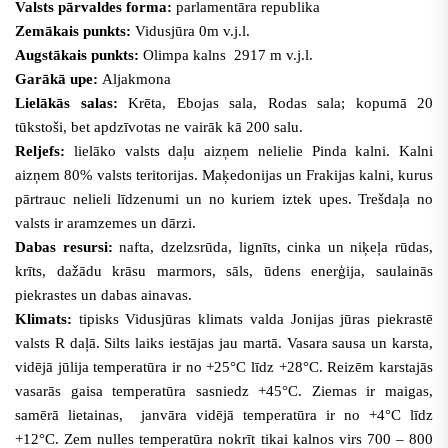
Valsts pārvaldes forma:
parlamentāra republika
Zemākais punkts:
Vidusjūra 0m v.j.l.
Augstākais punkts:
Olimpa kalns 2917 m v.j.l.
Garākā upe:
Aljakmona
Lielākās salas:
Krēta, Ebojas sala, Rodas sala; kopumā 20
tūkstoši, bet apdzīvotas ne vairāk kā 200 salu.
Reljefs:
lielāko valsts daļu aizņem nelielie Pinda kalni. Kalni
aizņem 80% valsts teritorijas. Maķedonijas un Frakijas kalni, kurus
pārtrauc nelieli līdzenumi un no kuriem iztek upes. Trešdaļa no
valsts ir aramzemes un dārzi.
Dabas resursi:
nafta, dzelzsrūda, lignīts, cinka un niķeļa rūdas,
krīts, dažādu krāsu marmors, sāls, ūdens enerģija, saulainās
piekrastes un dabas ainavas.
Klimats:
tipisks Vidusjūras klimats valda Jonijas jūras piekrastē
valsts R daļā. Silts laiks iestājas jau martā. Vasara sausa un karsta,
vidējā jūlija temperatūra ir no +25°C līdz +28°C. Reizēm karstajās
vasarās gaisa temperatūra sasniedz +45°C. Ziemas ir maigas,
samērā lietainas, janvāra vidējā temperatūra ir no +4°C līdz
+12°C. Zem nulles temperatūra nokrīt tikai kalnos virs 700 – 800