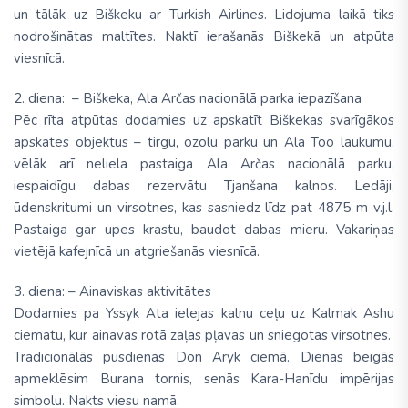
un tālāk uz Biškeku ar Turkish Airlines. Lidojuma laikā tiks
nodrošinātas maltītes. Naktī ierašanās Biškekā un atpūta
viesnīcā.
2. diena: – Biškeka, Ala Arčas nacionālā parka iepazīšana
Pēc rīta atpūtas dodamies uz apskatīt Biškekas svarīgākos
apskates objektus – tirgu, ozolu parku un Ala Too laukumu,
vēlāk arī neliela pastaiga Ala Arčas nacionālā parku,
iespaidīgu dabas rezervātu Tjanšana kalnos. Ledāji,
ūdenskritumi un virsotnes, kas sasniedz līdz pat 4875 m v.j.l.
Pastaiga gar upes krastu, baudot dabas mieru. Vakariņas
vietējā kafejnīcā un atgriešanās viesnīcā.
3. diena: – Ainaviskas aktivitātes
Dodamies pa Yssyk Ata ielejas kalnu ceļu uz Kalmak Ashu
ciematu, kur ainavas rotā zaļas pļavas un sniegotas virsotnes.
Tradicionālās pusdienas Don Aryk ciemā. Dienas beigās
apmeklēsim Burana tornis, senās Kara-Hanīdu impērijas
simbolu. Nakts viesu namā.