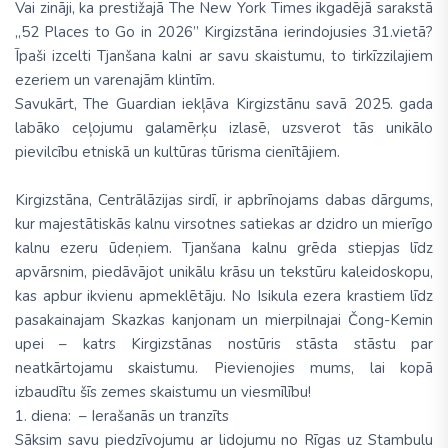
Vai zināji, ka prestižajā The New York Times ikgadējā sarakstā
„52 Places to Go in 2026” Kirgizstāna ierindojusies 31.vietā?
Īpaši izcelti Tjanšana kalni ar savu skaistumu, to tirkīzzilajiem
ezeriem un varenajām klintīm.
Savukārt, The Guardian iekļāva Kirgizstānu savā 2025. gada
labāko ceļojumu galamērķu izlasē, uzsverot tās unikālo
pievilcību etniskā un kultūras tūrisma cienītājiem.
Kirgizstāna, Centrālāzijas sirdī, ir apbrīnojams dabas dārgums,
kur majestātiskās kalnu virsotnes satiekas ar dzidro un mierīgo
kalnu ezeru ūdeņiem. Tjanšana kalnu grēda stiepjas līdz
apvārsnim, piedāvājot unikālu krāsu un tekstūru kaleidoskopu,
kas apbur ikvienu apmeklētāju. No Isikula ezera krastiem līdz
pasakainajam Skazkas kanjonam un mierpilnajai Čong-Kemin
upei – katrs Kirgizstānas nostūris stāsta stāstu par
neatkārtojamu skaistumu.
Pievienojies mums, lai kopā
izbaudītu šīs zemes skaistumu un viesmīlību!
1. diena: – Ierašanās un tranzīts
Sāksim savu piedzīvojumu ar lidojumu no Rīgas uz Stambulu