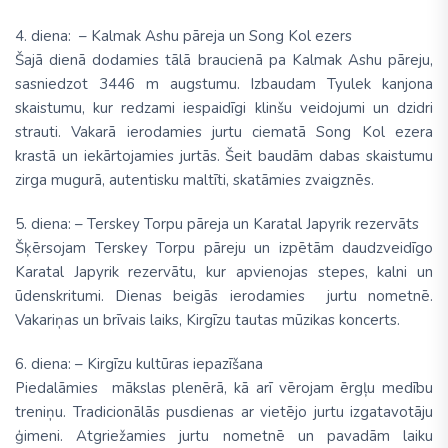
4. diena: – Kalmak Ashu pāreja un Song Kol ezers
Šajā dienā dodamies tālā braucienā pa Kalmak Ashu pāreju,
sasniedzot 3446 m augstumu. Izbaudam Tyulek kanjona
skaistumu, kur redzami iespaidīgi klinšu veidojumi un dzidri
strauti. Vakarā ierodamies jurtu ciematā Song Kol ezera
krastā un iekārtojamies jurtās. Šeit baudām dabas skaistumu
zirga mugurā, autentisku maltīti, skatāmies zvaigznēs.
5. diena: – Terskey Torpu pāreja un Karatal Japyrik rezervāts
Šķērsojam Terskey Torpu pāreju un izpētām daudzveidīgo
Karatal Japyrik rezervātu, kur apvienojas stepes, kalni un
ūdenskritumi. Dienas beigās ierodamies jurtu nometnē.
Vakariņas un brīvais laiks, Kirgīzu tautas mūzikas koncerts.
6. diena: – Kirgīzu kultūras iepazīšana
Piedalāmies mākslas plenērā, kā arī vērojam ērgļu medību
treniņu. Tradicionālās pusdienas ar vietējo jurtu izgatavotāju
ģimeni. Atgriežamies jurtu nometnē un pavadām laiku