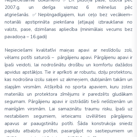
Nepieciešamie dokumenti ✅
LR pilsoņa pase, izdota pēc
2007.g. un derīga vismaz 6 mēnešus pēc
atgriešanās.
✅
Nepilngadīgajiem, kuri ceļo bez vecākiem–
notariāli apstiprināta piekrišana (atļauja) izbraukšanai no
valsts, pase, dzimšanas apliecība (minimālais vecums bez
pavadoņa – 16.gadi)
Nepieciešami
kvalitatīvi maiņas apavi ar neslīdošu zoli
,
vēlams potīti saturoši – pārgājienu apavi.
Pārgājienu apavi ir
īpaši veidoti, lai nodrošinātu drošību un komfortu dažādos
apvidus apstākļos.
Tie ir aprīkoti ar robustu, dziļu protektoru,
kas nodrošina izcilu saķeri uz akmeņiem, dubļainām takām un
slapjām virsmām. Atšķirībā no sporta apaviem, kuru zoles
materiāls un protektora zīmējums ir paredzēts gludākam
segumam. Pārgājienu apavi ir izstrādāti tieši nelīdzenām un
mainīgām virsmām. Lai samazinātu traumu risku, īpaši uz
nestabiliem segumiem, ieteicams izvēlēties pārgājienu
apavus ar paaugstinātu potīti. Šāda konstrukcija sniedz
papildu atbalstu potītei, pasargājot no sastiepumiem un