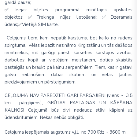
gardā pauze;
✅
Ieejas biļetes programmā minētajos apskates
objektos;✅Trekinga nūjas lietošanai;
✅
Dzeramais
ūdens;
✅
Vietējā SIM karte.
Ceļojums tiem, kam nepatīk karstums, bet kaifo no rudens
spirgtuma, vēlas iepazīt nezināmo Kirgizstānu un tās dažādos
iemītniekus, mīl garšīgi paēst, karsēties karstajos avotos,
darboties kopā ar vietējiem meistariem, doties skaistās
pastaigās un braukt pa kalnu serpentīniem. Tiem, kas ir gatavi
galvu reibinošiem dabas skatiem un vēlas ļauties
piedzīvojumiem un pārsteigumiem.
CEĻOJUMĀ NAV PAREDZĒTI GARI PĀRGĀJIENI (viens ~ 3.5
km pārgājiens), GRŪTAS PASTAIGAS UN KĀPŠANA
KALNOS! Ceļojumā būs divi nedaudz stāvi kāpieni uz
ūdenskritumiem. Nekas nebūs obligāti.
Ceļojuma iespējamais augstums v.j.l. no 700 līdz ~ 3600 m.