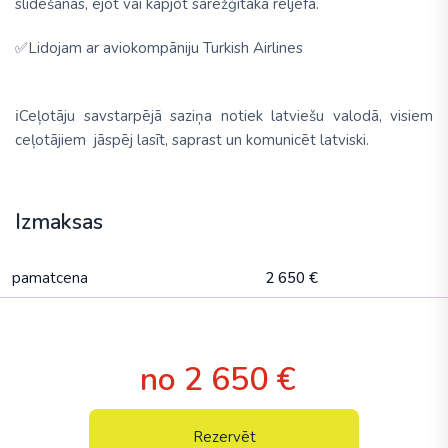
slīdēšanas, ejot vai kāpjot sarežģītākā reljefā.
✅Lidojam ar aviokompāniju
Turkish Airlines
ℹ️Ceļotāju savstarpējā saziņa notiek latviešu valodā, visiem
ceļotājiem jāspēj lasīt, saprast un komunicēt latviski.
Izmaksas
pamatcena
2 650 €
no 2 650 €
Rezervēt