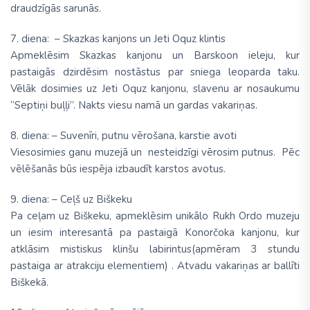
draudzīgās sarunās.
7. diena: – Skazkas kanjons un Jeti Oquz klintis
Apmeklēsim Skazkas kanjonu un Barskoon ieleju, kur
pastaigās dzirdēsim nostāstus par sniega leoparda taku.
Vēlāk dosimies uz Jeti Oquz kanjonu, slavenu ar nosaukumu
“Septiņi buļļi”. Nakts viesu namā un gardas vakariņas.
8. diena: – Suvenīri, putnu vērošana, karstie avoti
Viesosimies ganu muzejā un nesteidzīgi vērosim putnus. Pēc
vēlēšanās būs iespēja izbaudīt karstos avotus.
9. diena: – Ceļš uz Biškeku
Pa ceļam uz Biškeku, apmeklēsim unikālo Rukh Ordo muzeju
un iesim interesantā pa pastaigā Konorčoka kanjonu, kur
atklāsim mistiskus klinšu labirintus(apmēram 3 stundu
pastaiga ar atrakciju elementiem) . Atvadu vakariņas ar ballīti
Biškekā.