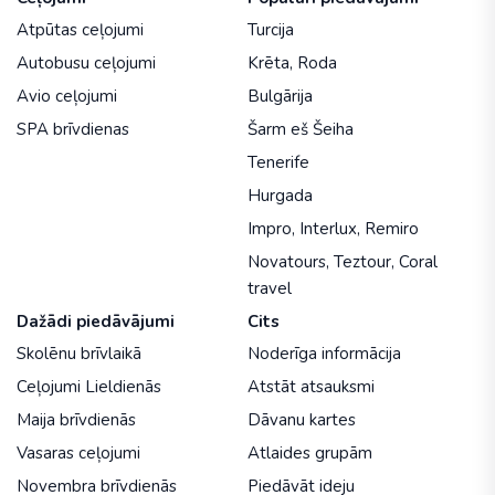
Atpūtas ceļojumi
Turcija
Autobusu ceļojumi
Krēta
,
Roda
Avio ceļojumi
Bulgārija
SPA brīvdienas
Šarm eš Šeiha
Tenerife
Hurgada
Impro
,
Interlux
,
Remiro
Novatours
,
Teztour
,
Coral
travel
Dažādi piedāvājumi
Cits
Skolēnu brīvlaikā
Noderīga informācija
Ceļojumi Lieldienās
Atstāt atsauksmi
Maija brīvdienās
Dāvanu kartes
Vasaras ceļojumi
Atlaides grupām
Novembra brīvdienās
Piedāvāt ideju