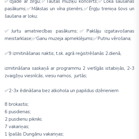
✅Izjāde ar zirgu;✅Tautas mūziķu koncerts;✅Loka šaušanas
pasākums;✅Mākslas un vīna plenērs,✅Ērgļu treniņa šovs un
šaušana ar loku;
✅Jurtu amatniecības pasākums;✅Paklāju izgatavošanas
meistarklase;✅Ganu muzeja apmeklējums;✅Putnu vērošana;
✅
9 izmitināšanas naktis, t.sk. agrā reģistrēšanās 2.dienā,
izmitināšana saskaņā ar programmu 2 vietīgās istabiņās, 2-3
zvaigžņu viesnīcās, viesu namos, jurtās;
✅
2-3x ēdināšana bez alkohola un papildus dzērieniem
8 brokastis;
6 pusdienas;
2 pusdienu pikniki;
7 vakariņas;
1 īpašās Dungānu vakariņas;