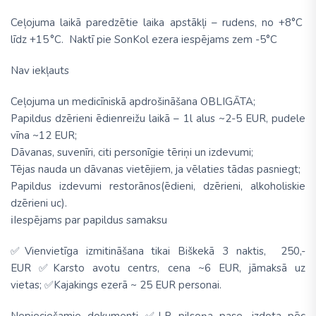
Ceļojuma laikā paredzētie laika apstākļi – rudens, no +8°C
līdz +15 °C. Naktī pie SonKol ezera iespējams zem -5°C
Nav iekļauts
Ceļojuma un medicīniskā apdrošināšana
OBLIGĀTA
;
Papildus dzērieni ēdienreižu laikā – 1l alus ~2-5 EUR, pudele
vīna ~12 EUR;
Dāvanas, suvenīri, citi personīgie tēriņi un izdevumi;
Tējas nauda un dāvanas vietējiem, ja vēlaties tādas pasniegt;
Papildus izdevumi restorānos(ēdieni, dzērieni, alkoholiskie
dzērieni
uc).
ℹ
Iespējams par papildus samaksu
✅
Vienvietīga izmitināšana tikai Biškekā 3 naktis, 250,-
EUR
✅
Karsto avotu centrs, cena ~6 EUR, jāmaksā uz
vietas;
✅
Kajakings ezerā ~ 25 EUR personai.