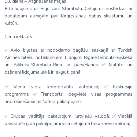
10. diena:– Atgriešanās mājās
Rīta lidojums uz Rīgu caur Stambulu. Ceļojums noslēdzas ar
bagātīgām atmiņām par Kirgizstānas dabas skaistumu un
kultūru.
Cenā iekļauts
✅
Avio biļetes ar nododamo bagāžu, saskaņā ar Turkish
Airlines biļešu noteikumiem. Lidojumi Rīga-Stambula-Biškeka
un Biškeka-Stambula-Rīga ar pārsēšanos.
✅
Maltīte un
dzērieni lidojuma laikā ir iekļauti cenā;
✅Viena vieta komfortablā autobusā;
✅
Ekskursiju
programma;
✅
Transports, degviela visas programmas
nodrošināšanai un šofera pakalpojumi;
✅
Grupas vadītāja pakalpojumi
latviešu
valodā;
✅
Vietējā
pavadošā gida pakalpojumi visa ceļojuma laikā
krievu
valodā;