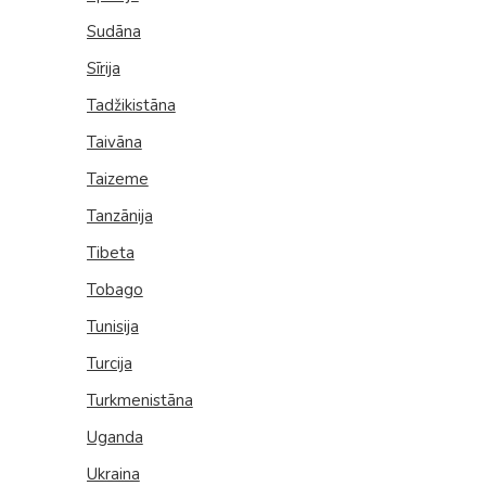
Sudāna
Kolumbija
Sīrija
Kostarika
Tadžikistāna
Meksika
Taivāna
Panama
Taizeme
Tanzānija
Tibeta
Tobago
Tunisija
Turcija
Turkmenistāna
Uganda
Ukraina