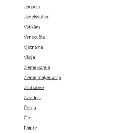
Ungārija
Uzbekistāna
Vatikāns
Venecuēla
Vjetnama
Vācija
Ziemeļkoreja
Ziemeļmaķedonija
Zimbabve
Zviedrija
Čehija
Čīle
Ēģipte