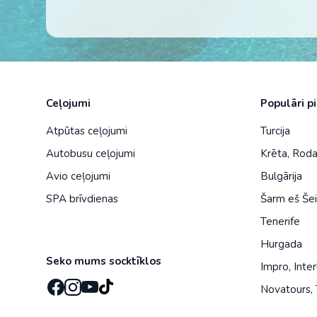
Ceļojumi
Populāri p
Atpūtas ceļojumi
Turcija
Autobusu ceļojumi
Krēta
,
Rod
Avio ceļojumi
Bulgārija
SPA brīvdienas
Šarm eš Še
Tenerife
Hurgada
Seko mums socktīklos
Impro
,
Inter
Novatours
,