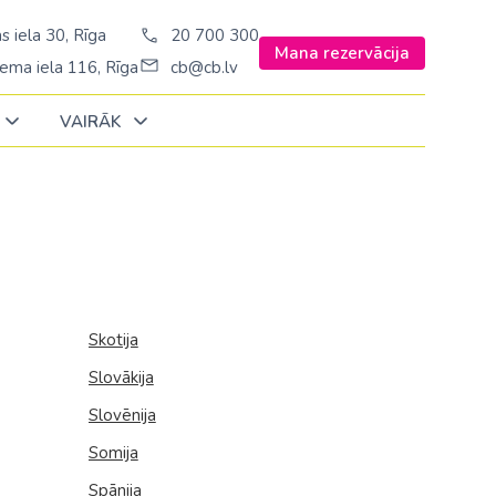
s iela 30, Rīga
20 700 300
Mana rezervācija
ema iela 116, Rīga
cb@cb.lv
VAIRĀK
Decembrī
Decembrī
Decembrī
Janvārī
Janvārī
Janvārī
Amerika
Amerika
Ungārija
Stambulā)
Argentīna
Vācija
Skotija
š. Stambulā/
ASV
Slovākija
Zviedrija
ēš. Stambulā)
Brazīlija
Slovēnija
sēš. Stambulā)
Dominikānas republika
Somija
Spānija
Kanāda