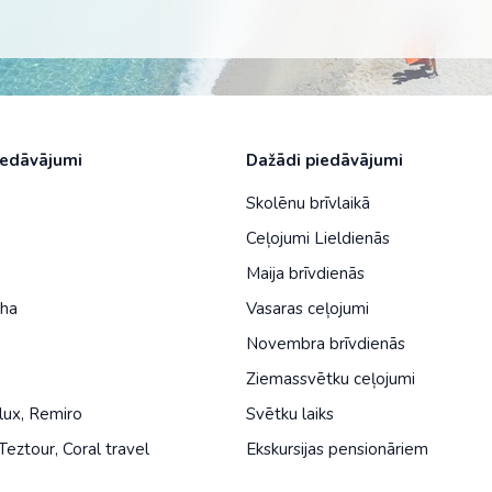
iedāvājumi
Dažādi piedāvājumi
Skolēnu brīvlaikā
a
Ceļojumi Lieldienās
Maija brīvdienās
iha
Vasaras ceļojumi
Novembra brīvdienās
Ziemassvētku ceļojumi
lux
,
Remiro
Svētku laiks
Teztour
,
Coral travel
Ekskursijas pensionāriem