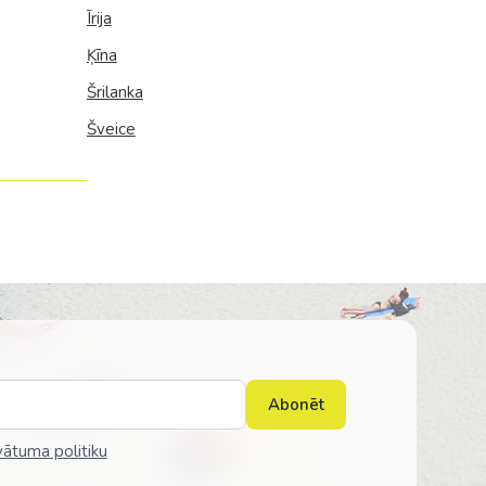
Īrija
Ķīna
Šrilanka
Šveice
Abonēt
vātuma politiku