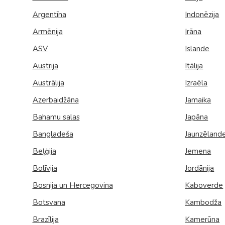
Palīdzība ārkārtas situācijās
Horvātija
Norvēģi
Argentīna
Indonēzija
Grieķija: Roda
Dānija
Spānija: Barselo
Monako
BALTA ceļojumu apdrošināšana
Armēnija
Irāna
Igaunija
Polija
Gruzija: Batumi
Francija
Spānija: Malaga
Portugāle
Anketas vīzu noformēšanai
ASV
Islande
Itālija: Kalabrija
Grieķija
Spānija: Maljorka
Rumānija
Lidojumu atcelšana un kavēšanās
Austrija
Itālija
Itālija: Sardīnija
Gruzija
Tenerife
Somija
Austrālija
Izraēla
Auto noma
Itālija: Sicīlija
Horvātija
TURCIJA
Spānija
Azerbaidžāna
Jamaika
Kipra
Islande
Turcija PREMIU
Šveice
Bahamu salas
Japāna
Bangladeša
Jaunzēland
Madeira
Itālija
Turcija: Bodruma
Turcija
Beļģija
Jemena
Kipra
Vācija
Bolīvija
Jordānija
Bosnija un Hercegovina
Kaboverde
Botsvana
Kambodža
Brazīlija
Kamerūna