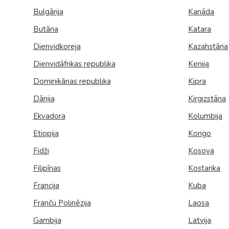
Bulgārija
Kanāda
Butāna
Katara
Dienvidkoreja
Kazahstāna
Dienvidāfrikas republika
Kenija
Dominikānas republika
Kipra
Dānija
Kirgizstāna
Ekvadora
Kolumbija
Etiopija
Kongo
Fidži
Kosova
Filipīnas
Kostarika
Francija
Kuba
Franču Polinēzija
Laosa
Gambija
Latvija