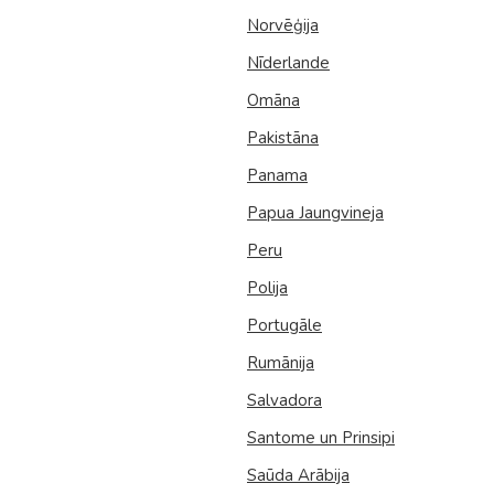
Malaizija
Norvēģija
Nepāla
Nīderlande
Omāna
Omāna
Pakistāna
Saūda Arābija
Panama
Singapūra
Papua Jaungvineja
Šrilanka
Peru
Tadžikistāna
Polija
Taizeme
Portugāle
Uzbekistāna
Rumānija
Salvadora
Vjetnama
Santome un Prinsipi
Saūda Arābija